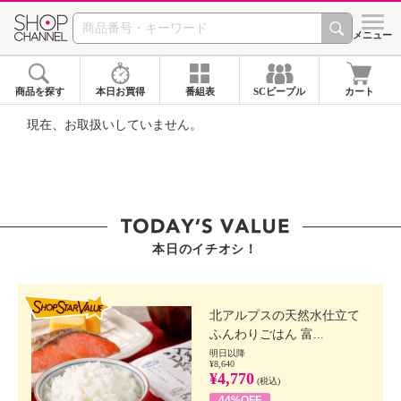
SHOP CHANNEL ショ
メニュー
商品を探す
本日お買得
番組表
SCピープル
カート
現在、お取扱いしていません。
本日のイチオシ！
SHOP STAR VALUE
北アルプスの天然水仕立て
ふんわりごはん 富...
明日以降
¥8,640
¥4,770
(税込)
44%OFF