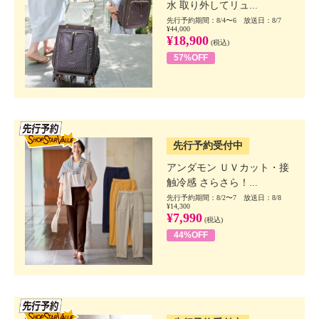
水 取り外してリュ...
先行予約期間：8/4〜6 放送日：8/7
¥44,000
¥18,900
(税込)
57%OFF
SSV先行
先行予約受付中
アンダモン ＵＶカット・接
触冷感 さらさら！...
先行予約期間：8/2〜7 放送日：8/8
¥14,300
¥7,990
(税込)
44%OFF
SSV先行