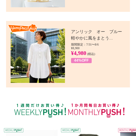
Happy Price value
アンリック オー ブルー
軽やかに風をまとう...
期間限定：7/31〜8/6
¥8,900
¥4,980
(税込)
44%OFF
WEEKLY PUSH
W