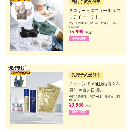
先行予約受付中
スロギー ゼロフィール エブ
リデイ ハーフト...
先行予約期間：8/1〜6 放送日：8/7
¥10,890
¥5,990
(税込)
44%OFF
SSV先行
先行予約受付中
チェンジ ＴＶ通販出演２８
周年 美白の日 美...
先行予約期間：7/27〜8/8 放送日：8/9
¥32,835
¥9,988
(税込)
69%OFF