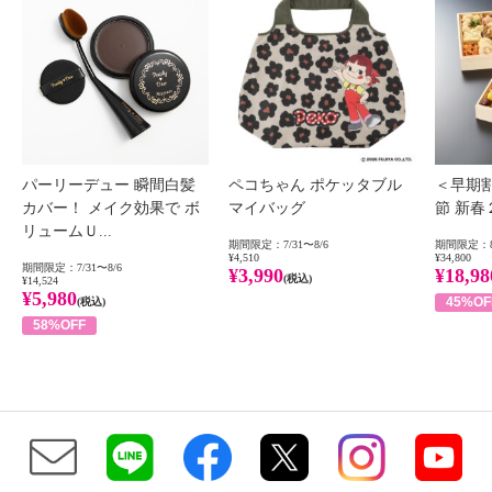
パーリーデュー 瞬間白髪
ペコちゃん ポケッタブル
＜早期
カバー！ メイク効果で ボ
マイバッグ
節 新
リュームＵ...
期間限定：7/31〜8/6
期間限定：8
¥4,510
¥34,800
期間限定：7/31〜8/6
¥3,990
¥18,98
(税込)
¥14,524
¥5,980
45%OF
(税込)
58%OFF