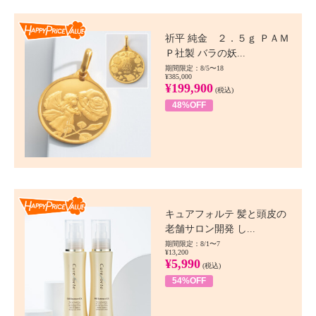
Happy Price value
祈平 純金 ２．５ｇ ＰＡＭ
Ｐ社製 バラの妖...
期間限定：8/5〜18
¥385,000
¥199,900
(税込)
48%OFF
Happy Price value
キュアフォルテ 髪と頭皮の
老舗サロン開発 し...
期間限定：8/1〜7
¥13,200
¥5,990
(税込)
54%OFF