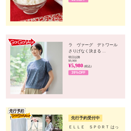
GO!GO! VALUE
ラ ヴァーグ デトワール
さりげなく決まる ...
明日以降
¥9,900
¥5,980
(税込)
39%OFF
SSV先行
先行予約受付中
ＥＬＬＥ ＳＰＯＲＴ はっ