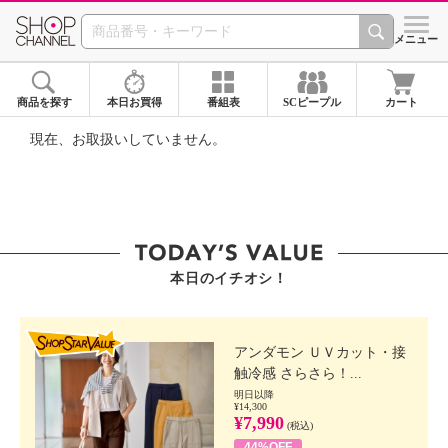
SHOP CHANNEL ショ
メニュー
商品を探す
本日お買得
番組表
SCピープル
カート
現在、お取扱いしていません。
本日のイチオシ！
SHOP STAR VALUE
アンダモン ＵＶカット・接
触冷感 さらさら！...
明日以降
¥14,300
¥7,990
(税込)
44%OFF