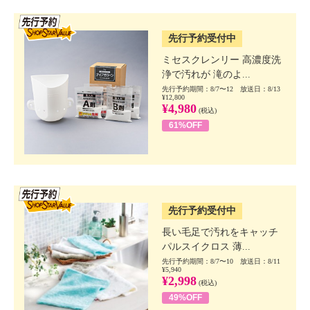
SSV先行
先行予約受付中
ミセスクレンリー 高濃度洗
浄で汚れが 滝のよ...
先行予約期間：8/7〜12 放送日：8/13
¥12,800
¥4,980
(税込)
61%OFF
SSV先行
先行予約受付中
長い毛足で汚れをキャッチ
パルスイクロス 薄...
先行予約期間：8/7〜10 放送日：8/11
¥5,940
¥2,998
(税込)
49%OFF