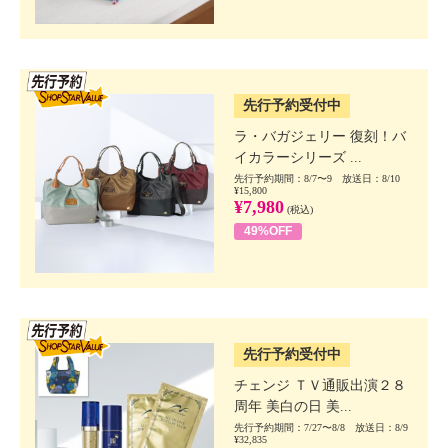
SSV先行
先行予約受付中
ラ・バガジェリー 復刻！バ
イカラーシリーズ ...
先行予約期間：8/7〜9 放送日：8/10
¥15,800
¥7,980
(税込)
49%OFF
SSV先行
先行予約受付中
チェンジ ＴＶ通販出演２８
周年 美白の日 美...
先行予約期間：7/27〜8/8 放送日：8/9
¥32,835