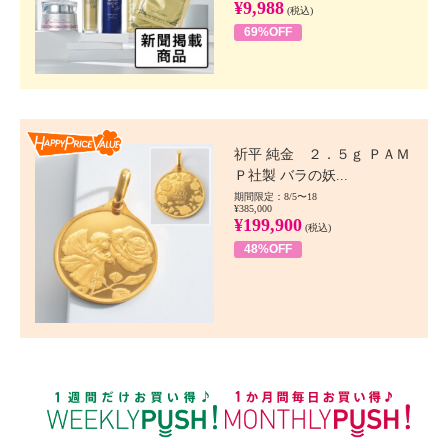
¥9,988
(税込)
69%OFF
Happy Price value
祈平 純金 ２．５ｇ ＰＡＭ
Ｐ社製 バラの妖...
期間限定：8/5〜18
¥385,000
¥199,900
(税込)
48%OFF