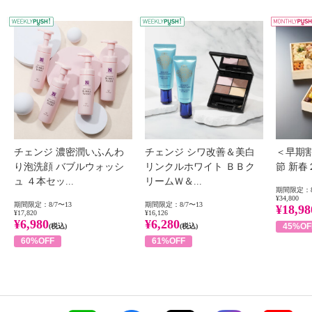
WEEKLY PUSH
W
チェンジ 濃密潤いふんわ
チェンジ シワ改善＆美白
＜早期
り泡洗顔 バブルウォッシ
リンクルホワイト ＢＢク
節 新
ュ ４本セッ...
リームＷ＆...
期間限定：8
¥34,800
期間限定：8/7〜13
期間限定：8/7〜13
¥18,98
¥17,820
¥16,126
¥6,980
¥6,280
45%OF
(税込)
(税込)
60%OFF
61%OFF