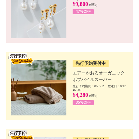
¥9,800
(税込)
47%OFF
SSV先行
先行予約受付中
エアーかおるオーガニック
ボブパイルスーパー...
先行予約期間：8/7〜11 放送日：8/12
¥6,600
¥4,280
(税込)
35%OFF
SSV先行