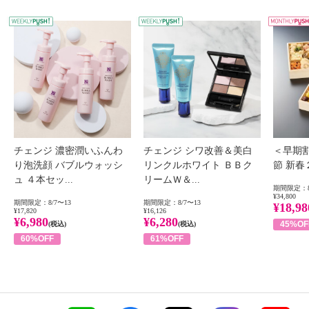
WEEKLY PUSH
W
チェンジ 濃密潤いふんわ
チェンジ シワ改善＆美白
＜早期
り泡洗顔 バブルウォッシ
リンクルホワイト ＢＢク
節 新
ュ ４本セッ...
リームＷ＆...
期間限定：8
¥34,800
期間限定：8/7〜13
期間限定：8/7〜13
¥18,98
¥17,820
¥16,126
¥6,980
¥6,280
45%OF
(税込)
(税込)
60%OFF
61%OFF