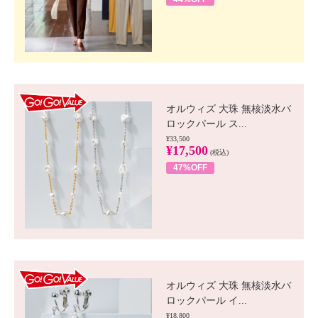
GO!GO! VALUE
オルウィズ 大珠 無核淡水バ
ロックパール ス...
¥33,500
¥17,500
(税込)
47%OFF
GO!GO! VALUE
オルウィズ 大珠 無核淡水バ
ロックパール イ...
¥18,800