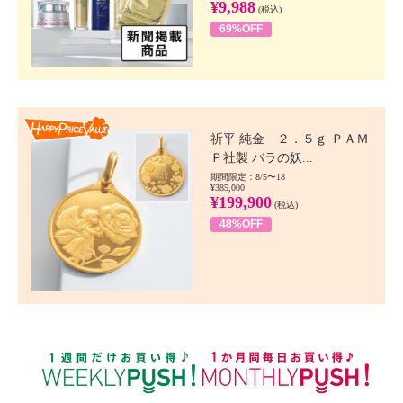
¥9,988
(税込)
69%OFF
Happy Price value
祈平 純金 ２．５ｇ ＰＡＭ
Ｐ社製 バラの妖...
期間限定：8/5〜18
¥385,000
¥199,900
(税込)
48%OFF