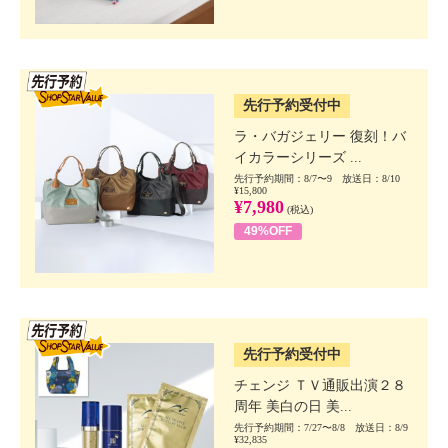
SSV先行
先行予約受付中
ラ・バガジェリー 復刻！バ
イカラーシリーズ ...
先行予約期間：8/7〜9 放送日：8/10
¥15,800
¥7,980
(税込)
49%OFF
SSV先行
先行予約受付中
チェンジ ＴＶ通販出演２８
周年 美白の日 美...
先行予約期間：7/27〜8/8 放送日：8/9
¥32,835