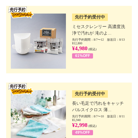
SSV先行
先行予約受付中
ミセスクレンリー 高濃度洗
浄で汚れが 滝のよ...
先行予約期間：8/7〜12 放送日：8/13
¥12,800
¥4,980
(税込)
61%OFF
SSV先行
先行予約受付中
長い毛足で汚れをキャッチ
パルスイクロス 薄...
先行予約期間：8/7〜10 放送日：8/11
¥5,940
¥2,998
(税込)
49%OFF