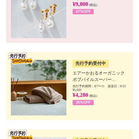
¥9,800
(税込)
47%OFF
SSV先行
先行予約受付中
エアーかおるオーガニック
ボブパイルスーパー...
先行予約期間：8/7〜11 放送日：8/12
¥6,600
¥4,280
(税込)
35%OFF
SSV先行