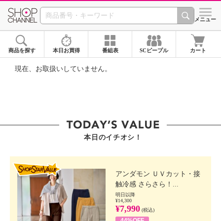
SHOP CHANNEL ショ
メニュー
商品を探す
本日お買得
番組表
SCピープル
カート
現在、お取扱いしていません。
本日のイチオシ！
SHOP STAR VALUE
アンダモン ＵＶカット・接
触冷感 さらさら！...
明日以降
¥14,300
¥7,990
(税込)
44%OFF