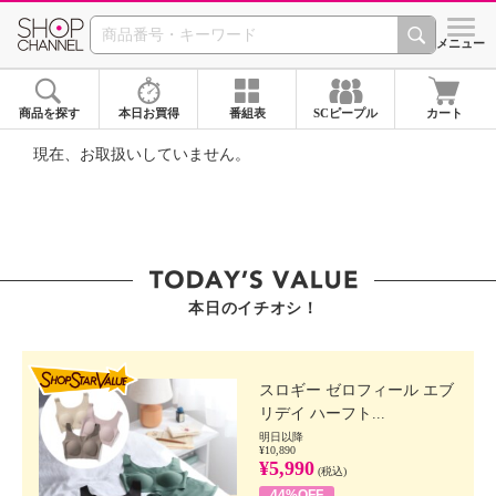
SHOP CHANNEL ショ
メニュー
商品を探す
本日お買得
番組表
SCピープル
カート
現在、お取扱いしていません。
本日のイチオシ！
SHOP STAR VALUE
スロギー ゼロフィール エブ
リデイ ハーフト...
明日以降
¥10,890
¥5,990
(税込)
44%OFF