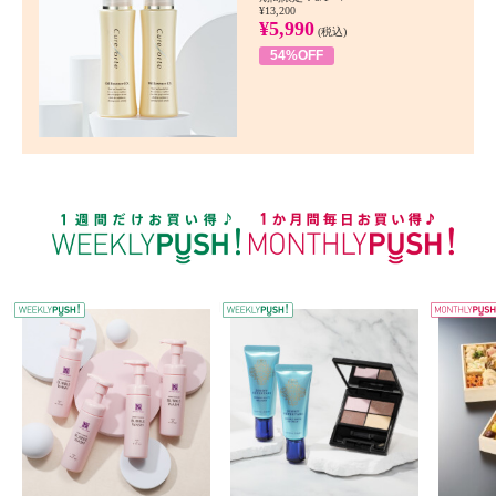
¥13,200
¥5,990
(税込)
54%OFF
WEEKLY PUSH
W