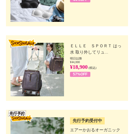
SHOP STAR VALUE
ＥＬＬＥ ＳＰＯＲＴ はっ
水 取り外してリュ...
明日以降
¥44,000
¥18,900
(税込)
57%OFF
SSV先行
先行予約受付中
エアーかおるオーガニック