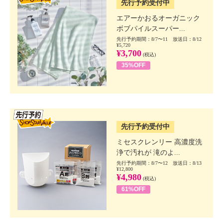
先行予約受付中
エアーかおるオーガニック
ボブパイルスーパー...
先行予約期間：8/7〜11 放送日：8/12
¥5,720
¥3,700
(税込)
35%OFF
SSV先行
先行予約受付中
ミセスクレンリー 高濃度洗
浄で汚れが 滝のよ...
先行予約期間：8/7〜12 放送日：8/13
¥12,800
¥4,980
(税込)
61%OFF