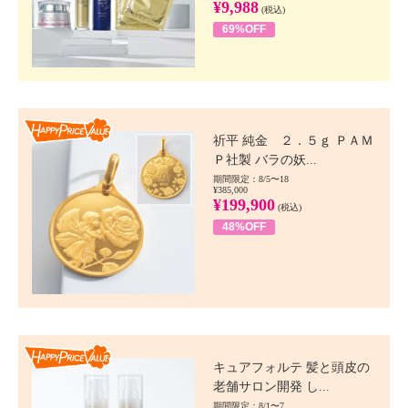
¥9,988
(税込)
69%OFF
Happy Price value
祈平 純金 ２．５ｇ ＰＡＭ
Ｐ社製 バラの妖...
期間限定：8/5〜18
¥385,000
¥199,900
(税込)
48%OFF
Happy Price value
キュアフォルテ 髪と頭皮の
老舗サロン開発 し...
期間限定：8/1〜7