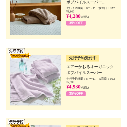
ボブパイルスーパー...
先行予約期間：8/7〜11 放送日：8/12
¥6,600
¥4,280
(税込)
35%OFF
SSV先行
先行予約受付中
エアーかおるオーガニック
ボブパイルスーパー...
先行予約期間：8/7〜11 放送日：8/12
¥7,590
¥4,930
(税込)
35%OFF
SSV先行