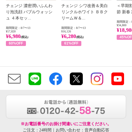
チェンジ 濃密潤いふんわ
チェンジ シワ改善＆美白
＜早期
り泡洗顔 バブルウォッシ
リンクルホワイト ＢＢク
節 新
ュ ４本セッ...
リームＷ＆...
期間限定：8
¥34,800
期間限定：8/7〜13
期間限定：8/7〜13
¥18,98
¥17,820
¥16,126
¥6,980
¥6,280
45%OF
(税込)
(税込)
60%OFF
61%OFF
※お電話番号のお掛け間違いにご注意ください。
ご注文：24時間｜お問い合わせ：音声自動応答