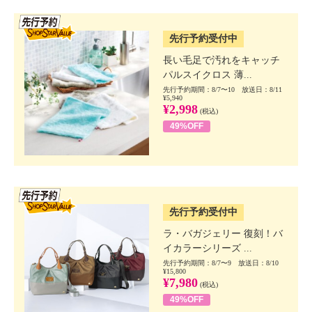
SSV先行
先行予約受付中
長い毛足で汚れをキャッチ
パルスイクロス 薄...
先行予約期間：8/7〜10 放送日：8/11
¥5,940
¥2,998
(税込)
49%OFF
SSV先行
先行予約受付中
ラ・バガジェリー 復刻！バ
イカラーシリーズ ...
先行予約期間：8/7〜9 放送日：8/10
¥15,800
¥7,980
(税込)
49%OFF