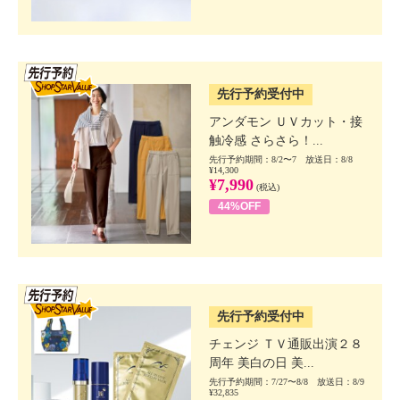
SSV先行
先行予約受付中
アンダモン ＵＶカット・接
触冷感 さらさら！...
先行予約期間：8/2〜7 放送日：8/8
¥14,300
¥7,990
(税込)
44%OFF
SSV先行
先行予約受付中
チェンジ ＴＶ通販出演２８
周年 美白の日 美...
先行予約期間：7/27〜8/8 放送日：8/9
¥32,835