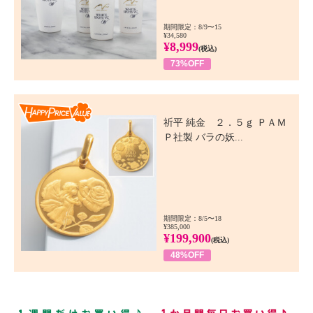
期間限定：8/9〜15
¥34,580
¥8,999
(税込)
73%OFF
Happy Price Value
祈平 純金 ２．５ｇ ＰＡＭ
Ｐ社製 バラの妖...
期間限定：8/5〜18
¥385,000
¥199,900
(税込)
48%OFF