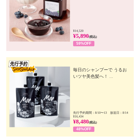
¥14,520
¥5,890
(税込)
59%OFF
先行SSV
毎日のシャンプーで うるお
いツヤ美色髪へ！ ...
先行予約期間：8/10〜13 放送日：8/14
¥16,434
¥8,480
(税込)
48%OFF