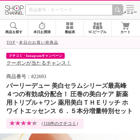
SHOP CHANNEL 
メニュー
商品を探す
本日お買得
番組表
SCピープル
カート
TOP
本日のお買い得商品
クチコミ・Instagramキャンペーン
ネ
クーポンが当たるチャンス！
ネ
商品番号：822693
パーリーデュー 美白セラムシリーズ最高峰
４つの有効成分配合！ 圧巻の美白ケア 新薬
用トリプル＋ワン 薬用美白ＴＨＥリッチ ホ
ワイトエッセンス ６．５本分増量特別セット
（
116件のクチコミ
）