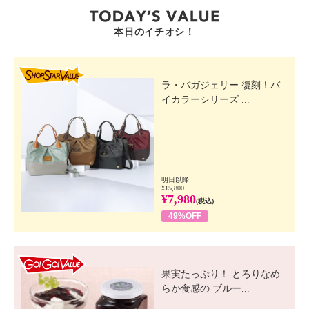
本日のイチオシ！
SHOP STAR VALUE
ラ・バガジェリー 復刻！バ
イカラーシリーズ ...
明日以降
¥15,800
¥7,980
(税込)
49%OFF
GO! GO! VALUE
果実たっぷり！ とろりなめ
らか食感の ブルー...