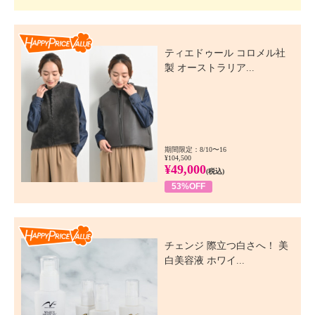
Happy Price Value
ティエドゥール コロメル社
製 オーストラリア...
期間限定：8/10〜16
¥104,500
¥49,000
(税込)
53%OFF
Happy Price Value
チェンジ 際立つ白さへ！ 美
白美容液 ホワイ...