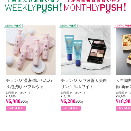
WEEKLY PUSH
W
チェンジ 濃密潤いふんわ
チェンジ シワ改善＆美白
＜早期
り泡洗顔 バブルウォ...
リンクルホワイト ...
節 新春
期間限定：8/7〜13
期間限定：8/7〜13
期間限定：8
¥17,820
¥16,126
¥34,800
¥6,980
¥6,280
¥18,98
(税込)
(税込)
60%OFF
61%OFF
45%OF