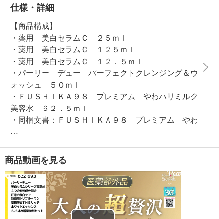
ｍｌ）、１２．５ｍｌサイズ、１品で洗顔料、ポイン
仕様・詳細
トメイクリムーバー、メイク落としの３役を担うクレ
【商品構成】
ンジング洗顔料・５０ｍｌサイズ、洗顔後のお肌を柔
・薬用 美白セラムＣ ２５ｍｌ
らかく整え、お肌に潤い、ハリ、ツヤを与える１品３
・薬用 美白セラムＣ １２５ｍｌ
機能（化粧水、乳液、美容液）の保湿美容化粧液６
・薬用 美白セラムＣ １２．５ｍｌ
２．５ｍｌサイズ、アームカバーのセットです。
・パーリー デュー パーフェクトクレンジング＆ウ
薬用美白美容液は、美容成分を９７％以上（精製水・
ォッシュ ５０ｍｌ
香り成分含む）配合し、透明感のあるハリ肌へ導きま
・ＦＵＳＨＩＫＡ９８ プレミアム やわハリミルク
す。レモン＆バーベナをイメージした香り。
美容水 ６２．５ｍｌ
薬用美白美容液、クレンジング洗顔料は、乾燥による
・同梱文書：ＦＵＳＨＩＫＡ９８ プレミアム やわ
小ジワを目立たなくします（※効能評価試験済み）。
ハリミルク美容水 使用方法
【トリプル＋ワン薬用美白ＴＨＥリッチホワイトエッ
・同梱物：アームカバー
センス（薬用美白美容液）】
＜配合／無配合表示＞
商品動画を見る
●SHOP先行販売(先行販売)
ノンアルコール、タール系色素不使用、紫外線吸収剤
トリプル＋ワン薬用美白ＴＨＥリッチホワイトエッセ
不使用
ンス（２５ｍｌ、１２５ｍｌ）
【パーフェクトクレンジング＆ウォッシュ（クレンジ
ング洗顔料）・５０ｍｌサイズ】
・薬用 美白セラムＣ ２５ｍｌ
＜配合／無配合表示＞