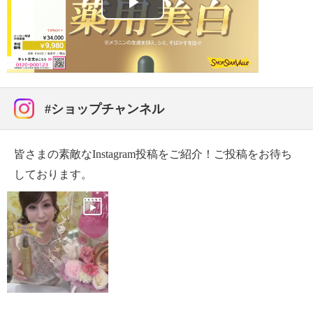
【原産国（地）】
Play
ノンアルコール、タール系色素不使用
・日本製
【ＦＵＳＨＩＫＡ９８ プレミアム やわハリミルク
Video
美容水（保湿美容化粧液）・６２．５ｍｌサイズ】
・薬用 美白セラムＣ １２５ｍｌ
＜配合／無配合表示＞
【原産国（地）】
合成香料不使用、タール系色素不使用、紫外線吸収剤
・日本製
不使用
#ショップチャンネル
・薬用 美白セラムＣ １２．５ｍｌ
【原産国（地）】
皆さまの素敵なInstagram投稿をご紹介！ご投稿をお待ち
・日本製
しております。
・パーリー デュー パーフェクトクレンジング＆ウ
ォッシュ ５０ｍｌ
【原産国（地）】
・日本製
・ＦＵＳＨＩＫＡ９８ プレミアム やわハリミルク
美容水 ６２．５ｍｌ
【原産国（地）】