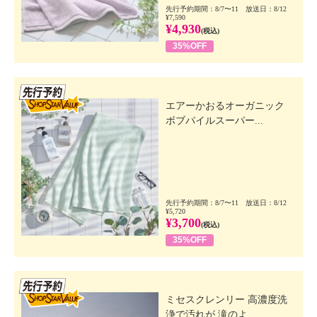
先行予約期間：8/7〜11 放送日：8/12
¥7,590
¥4,930
(税込)
35%OFF
先行SSV
エアーかおるオーガニック
ボブパイルスーパー...
先行予約期間：8/7〜11 放送日：8/12
¥5,720
¥3,700
(税込)
35%OFF
先行SSV
ミセスクレンリー 高濃度洗
浄で汚れが 滝のよ...