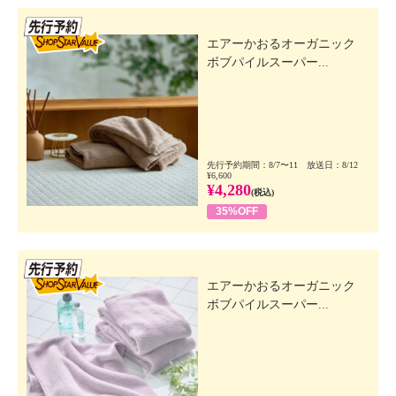
先行SSV
エアーかおるオーガニック
ボブパイルスーパー...
先行予約期間：8/7〜11 放送日：8/12
¥6,600
¥4,280
(税込)
35%OFF
先行SSV
エアーかおるオーガニック
ボブパイルスーパー...