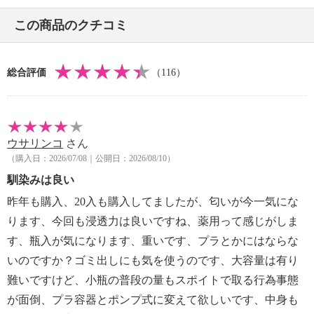
・日本製
この商品のクチコミ
※パーフェクトクレンジング＆ウォッシュ：パッケー
ジ表示は「美容クレンジング・洗顔料」
総合評価
（116）
ウサリンコ
さん
（購入日：2026/07/08｜公開日：2026/08/10）
馴染みは良い
昨年も購入、20入も購入してましたが、匂いが今一気にな
ります、今回も浸透力は良いですね、薬用って感じがしま
す、瓶入が気になります、重いです、プラとかにはならな
いのですか？ゴミ出しにも気を使うのです、大容量は有り
難いですけど、小瓶の普段の量もスポイトで取る行為事態
が面倒、プラ容器とポンプ式に変えて欲しいです、中身も