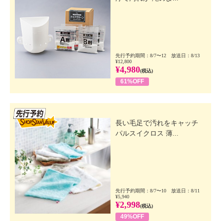
先行予約期間：8/7〜12 放送日：8/13
¥12,800
¥4,980
(税込)
61%OFF
先行SSV
長い毛足で汚れをキャッチ
パルスイクロス 薄...
先行予約期間：8/7〜10 放送日：8/11
¥5,940
¥2,998
(税込)
49%OFF