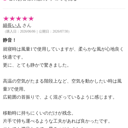
・上 約９０°〜下 約５０°、左 約６０°〜右 約６
０°
＜タイマー入／切＞
細長い人
さん
・１〜９ｈ（１時間単位）
（購入日：2026/06/06｜公開日：2026/07/30）
＜運転モード＞
・連続・リズム・おやすみ・衣類乾燥
静音！
＜その他機能＞
就寝時は風量1で使用していますが、柔らかな風が心地良く
・チャイルドロック、操作音入／切、ランプ明／暗切
快適です。
替、メモリー機能
更に、とても静かで驚きました。
【メンテナンス】
※詳細は取扱説明書参照
高温の空気がたまる階段上など、空気を動かしたい時は風
・お手入れ時は、必ず運転を停止し、ＡＣアダプター
を抜く。
量3で使用。
＜本体＞
広範囲の首振りで、よく混ざっているように感じます。
・汚れたら：柔らかい布で拭く
＜前ガード・後ろガード・羽根＞
移動時に持ちにくいのだけが残念。
・汚れたら：柔らかい布で拭く
片手で持ち運べるような工夫があれば良かったです。
＜プラズマクラスターイオン発生ユニット（電極部）