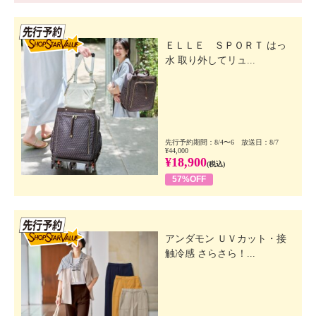
先行SSV
ＥＬＬＥ ＳＰＯＲＴ はっ
水 取り外してリュ...
先行予約期間：8/4〜6 放送日：8/7
¥44,000
¥18,900
(税込)
57%OFF
先行SSV
アンダモン ＵＶカット・接
触冷感 さらさら！...