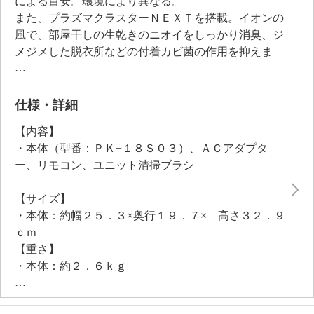
による目安。環境により異なる。
また、プラズマクラスターＮＥＸＴを搭載。イオンの
風で、部屋干しの生乾きのニオイをしっかり消臭、ジ
メジメした脱衣所などの付着カビ菌の作用を抑えま
す。※吹き出す風の当たらない部分のニオイは取れま
せん 。
工具不要でパーツが取り外せる構造で、前ガード、抗
仕様・詳細
菌ファン、後ガードは水洗い可能のカンタンお手入
【内容】
れ！ＤＣモーター採用で、風量は１０段階調整。上下
・本体（型番：ＰＫ−１８Ｓ０３）、ＡＣアダプタ
左右の立体的な首振りで、お部屋の空気を効率よく攪
ー、リモコン、ユニット清掃ブラシ
拌します。
コンパクトで持ち運びしやすく、お部屋になじむデザ
【サイズ】
インで、快適な空気環境を実現します。
・本体：約幅２５．３×奥行１９．７× 高さ３２．９
ｃｍ
【重さ】
・本体：約２．６ｋｇ
【電源】
・ＡＣ１００Ｖ−２４０Ｖ ５０／６０Ｈｚ