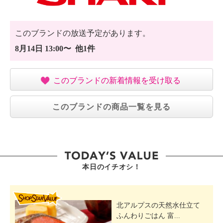
所、 油・ホコリ・金属粉の多い所、
不安定な所や障害物に近い所
・風を長時間からだに当てない。
このブランドの放送予定があります。
・手動で首振り角度を変更しない。
8月14日 13:00〜 他1件
・乳幼児や体の不自由な方だけで使用しない。
・洗濯物が落ちてきたり、カーテンやひもなどを巻き
込んだりしない場所に設置する。
このブランドの新着情報を受け取る
・本体の近くでは、フッ素樹脂やシリコーンを配合し
た商品を使わない
このブランドの商品一覧を見る
【同梱書類】
・取扱説明書（保証書付）
・ご使用前の注意
【保証（有無）、保証期間】
・あり
本日のイチオシ！
・本体：１年間
【原産国（地）】
SHOP STAR VALUE
・中国製
北アルプスの天然水仕立て
ふんわりごはん 富...