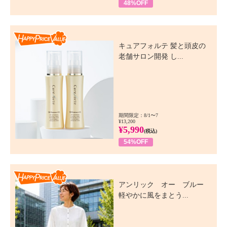
48%OFF
Happy Price Value
キュアフォルテ 髪と頭皮の
老舗サロン開発 し...
期間限定：8/1〜7
¥13,200
¥5,990
(税込)
54%OFF
Happy Price Value
アンリック オー ブルー
軽やかに風をまとう...