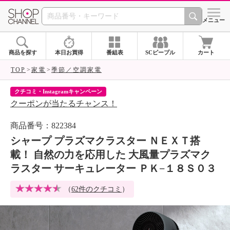
SHOP CHANNEL 
メニュー
商品を探す
本日お買得
番組表
SCピープル
カート
TOP
家電
季節／空調家電
クチコミ・Instagramキャンペーン
ネ
クーポンが当たるチャンス！
ネ
商品番号：822384
シャープ プラズマクラスター ＮＥＸＴ搭
載！ 自然の力を応用した 大風量プラズマク
ラスター サーキュレーター ＰＫ−１８Ｓ０３
（
62件のクチコミ
）