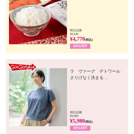
明日以降
¥8,640
¥4,770
(税込)
44%OFF
GO! GO! VALUE
ラ ヴァーグ デトワール
さりげなく決まる ...
明日以降
¥9,900
¥5,980
(税込)
39%OFF