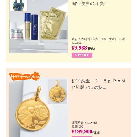
周年 美白の日 美...
先行予約期間：7/27〜8/8 放送日：8/9
¥32,835
¥9,988
(税込)
69%OFF
Happy Price Value
祈平 純金 ２．５ｇ ＰＡＭ
Ｐ社製 バラの妖...
期間限定：8/5〜18
¥385,000
¥199,900
(税込)