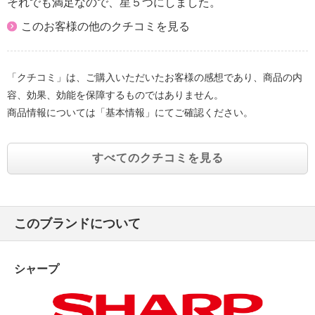
それでも満足なので、星５つにしました。
＞
・約６ヵ月に１回：ユニット清掃ブラシでホコリを取
このお客様の他のクチコミを見る
り除く
【使用上の注意】
※詳細は取扱説明書参照
「クチコミ」は、ご購入いただいたお客様の感想であり、商品の内
・交流１００Ｖ以外では使わない。日本以外では使わ
容、効果、効能を保障するものではありません。
ない。
商品情報については「基本情報」にてご確認ください。
・タコ足配線やコードを束ねたまま使用しない。
・ＡＣアダプターをぬれた手で抜き差ししない。
・水につけたり、水をかけたりしない。
すべてのクチコミを見る
・幼児の手の届く範囲では使用しない。
・ストーブなどの燃焼機器に風を当てない。
・リモコンは磁石が内蔵されているため、ペースメー
カーなどの医療用電子機器を使用中の方は、
このブランドについて
取り扱いに注意する。
・次のような場所では使用しない
シャープ
ガスレンジなど炎の当たる所、屋外や直射日光の当
たる所、引火性のガスのある所、
雨や水しぶきがかかる所、風呂場などの高温多湿な