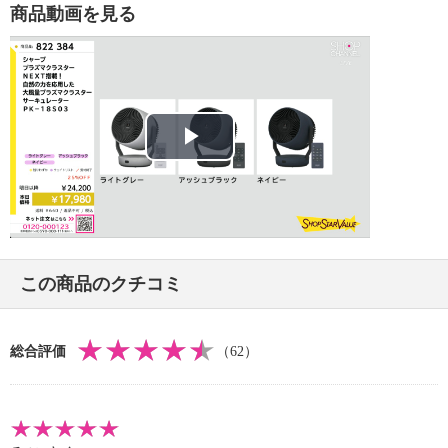
【コードの長さ】
商品動画を見る
・約１．８ｍ
【消費電力】
・風量「１０」：２０Ｗ（上下・左右首振りあり時）
・風量「１」：２Ｗ（上下・左右首振りなし時）
【電気代（目安）】
・風量「１０」運転時：約４．９６円
Play
※電気代計算式：２０Ｗ（電力）×４８０（分）×３１
（電力料金目安）×１（回／１日）×１（日）≒４．９
Video
６
・風量「１」運転時：約０．５円
※電気代計算式：２Ｗ（電力）×４８０（分）×３１
この商品のクチコミ
（電力料金目安）×１（回／１日）×１（日）≒０．４
９６
【適用面積】
総合評価
（62）
・プラズマクラスター適用床面積（目安）：約１０畳
（約１７平方メートル）
※商品を壁際に置いて、「風量最大」運転時に部屋中
央（床上１．２ｍ）で