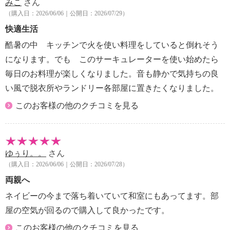
みこ
さん
５００００個／立方センチメートルのイオンが計測
（購入日：2026/06/06｜公開日：2026/07/29）
できる床面積の目安
快適生活
【運転音】
・風量１：２０ｄＢ
酷暑の中 キッチンで火を使い料理をしていると倒れそう
・風量４：３３ｄＢ
になります。でも このサーキュレーターを使い始めたら
・風量７：４３ｄＢ
毎日のお料理が楽しくなりました。音も静かで気持ちの良
・風量１０：４９ｄＢ
い風で脱衣所やランドリー各部屋に置きたくなりました。
【商品仕様詳細】
＜モーター＞
このお客様の他のクチコミを見る
・ＤＣモーター
＜風量切替＞
・１０段階
ゆぅり。。
さん
＜羽根径／枚数＞
（購入日：2026/06/06｜公開日：2026/07/28）
・１８ｃｍ／３枚
＜首振り（スイング）＞
両親へ
・上向き：約６０°、下向き：約６０°、上下：約１４
ネイビーの今まで落ち着いていて和室にもあってます。部
０°（自動）
屋の空気が回るので購入して良かったです。
左右：約６０°、約９０°、約１２０°（自動）
＜風向調節範囲＞
このお客様の他のクチコミを見る