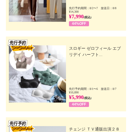
先行予約期間：8/2〜7 放送日：8/8
¥14,300
¥7,990
(税込)
44%OFF
先行SSV
スロギー ゼロフィール エブ
リデイ ハーフト...
先行予約期間：8/1〜6 放送日：8/7
¥10,890
¥5,990
(税込)
44%OFF
先行SSV
チェンジ ＴＶ通販出演２８