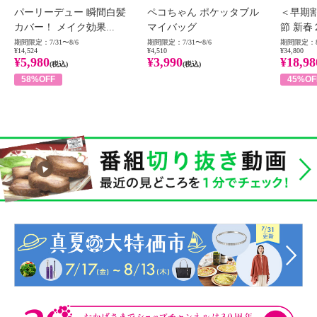
パーリーデュー 瞬間白髪
ペコちゃん ポケッタブル
＜早期
カバー！ メイク効果...
マイバッグ
節 新春
期間限定：7/31〜8/6
期間限定：7/31〜8/6
期間限定：8
¥14,524
¥4,510
¥34,800
¥5,980
¥3,990
¥18,98
(税込)
(税込)
58%OFF
45%OF