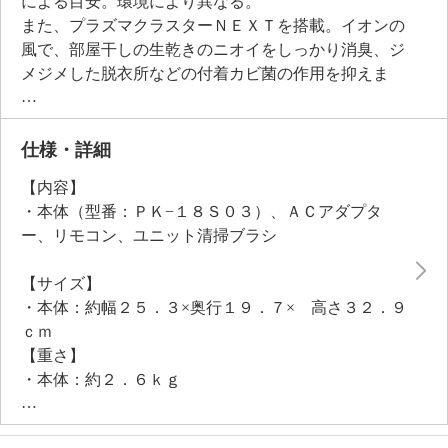
による目安。環境により異なる。
また、プラズマクラスターＮＥＸＴを搭載。イオンの
風で、部屋干しの生乾きのニオイをしっかり消臭、ジ
メジメした脱衣所などの付着カビ菌の作用を抑えま
す。※吹き出す風の当たらない部分のニオイは取れま
せん 。
工具不要でパーツが取り外せる構造で、前ガード、抗
仕様・詳細
菌ファン、後ガードは水洗い可能のカンタンお手入
【内容】
れ！ＤＣモーター採用で、風量は１０段階調整。上下
・本体（型番：ＰＫ−１８Ｓ０３）、ＡＣアダプタ
左右の立体的な首振りで、お部屋の空気を効率よく攪
ー、リモコン、ユニット清掃ブラシ
拌します。
コンパクトで持ち運びしやすく、お部屋になじむデザ
【サイズ】
インで、快適な空気環境を実現します。
・本体：約幅２５．３×奥行１９．７× 高さ３２．９
ｃｍ
【重さ】
・本体：約２．６ｋｇ
【電源】
・ＡＣ１００Ｖ−２４０Ｖ ５０／６０Ｈｚ