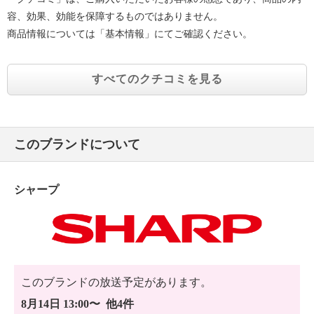
所、 油・ホコリ・金属粉の多い所、
容、効果、効能を保障するものではありません。
不安定な所や障害物に近い所
商品情報については「基本情報」にてご確認ください。
・風を長時間からだに当てない。
・手動で首振り角度を変更しない。
・乳幼児や体の不自由な方だけで使用しない。
すべてのクチコミを見る
・洗濯物が落ちてきたり、カーテンやひもなどを巻き
込んだりしない場所に設置する。
・本体の近くでは、フッ素樹脂やシリコーンを配合し
た商品を使わない
このブランドについて
【同梱書類】
・取扱説明書（保証書付）
シャープ
・ご使用前の注意
【保証（有無）、保証期間】
・あり
・本体：１年間
【原産国（地）】
・中国製
このブランドの放送予定があります。
8月14日 13:00〜 他4件