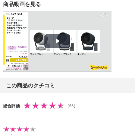
【コードの長さ】
商品動画を見る
・約１．８ｍ
【消費電力】
・風量「１０」：２０Ｗ（上下・左右首振りあり時）
・風量「１」：２Ｗ（上下・左右首振りなし時）
【電気代（目安）】
・風量「１０」運転時：約４．９６円
Play
※電気代計算式：２０Ｗ（電力）×４８０（分）×３１
（電力料金目安）×１（回／１日）×１（日）≒４．９
Video
６
・風量「１」運転時：約０．５円
※電気代計算式：２Ｗ（電力）×４８０（分）×３１
この商品のクチコミ
（電力料金目安）×１（回／１日）×１（日）≒０．４
９６
【適用面積】
総合評価
（63）
・プラズマクラスター適用床面積（目安）：約１０畳
（約１７平方メートル）
※商品を壁際に置いて、「風量最大」運転時に部屋中
央（床上１．２ｍ）で