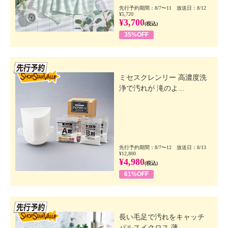
先行予約期間：8/7〜11 放送日：8/12
¥5,720
¥3,700
(税込)
35%OFF
先行SSV
ミセスクレンリー 高濃度洗
浄で汚れが 滝のよ...
先行予約期間：8/7〜12 放送日：8/13
¥12,800
¥4,980
(税込)
61%OFF
先行SSV
長い毛足で汚れをキャッチ
パルスイクロス 薄...