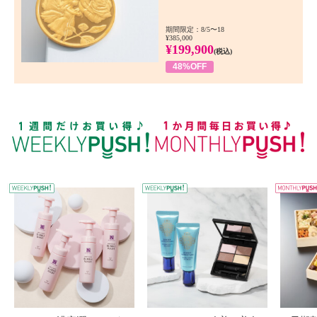
期間限定：8/5〜18
¥385,000
¥199,900
(税込)
48%OFF
WEEKLY PUSH
W