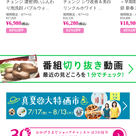
チェンジ 濃密潤いふんわ
チェンジ シワ改善＆美白
＜早期
り泡洗顔 バブルウォ...
リンクルホワイト ...
節 新春
期間限定：8/7〜13
期間限定：8/7〜13
期間限定：8
¥17,820
¥16,126
¥34,800
¥6,980
¥6,280
¥18,98
(税込)
(税込)
60%OFF
61%OFF
45%OF