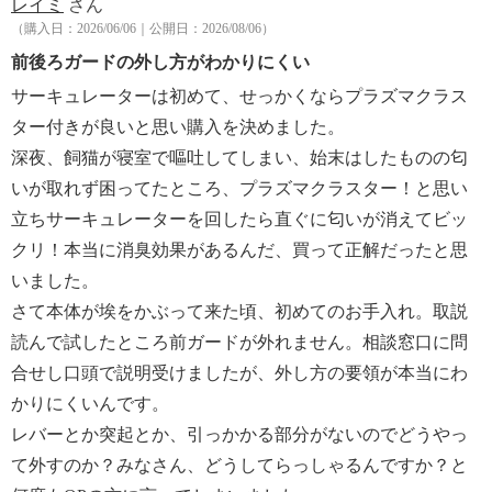
レイミ
さん
５００００個／立方センチメートルのイオンが計測
（購入日：2026/06/06｜公開日：2026/08/06）
できる床面積の目安
前後ろガードの外し方がわかりにくい
【運転音】
・風量１：２０ｄＢ
サーキュレーターは初めて、せっかくならプラズマクラス
・風量４：３３ｄＢ
ター付きが良いと思い購入を決めました。
・風量７：４３ｄＢ
深夜、飼猫が寝室で嘔吐してしまい、始末はしたものの匂
・風量１０：４９ｄＢ
いが取れず困ってたところ、プラズマクラスター！と思い
【商品仕様詳細】
立ちサーキュレーターを回したら直ぐに匂いが消えてビッ
＜モーター＞
クリ！本当に消臭効果があるんだ、買って正解だったと思
・ＤＣモーター
＜風量切替＞
いました。
・１０段階
さて本体が埃をかぶって来た頃、初めてのお手入れ。取説
＜羽根径／枚数＞
読んで試したところ前ガードが外れません。相談窓口に問
・１８ｃｍ／３枚
合せし口頭で説明受けましたが、外し方の要領が本当にわ
＜首振り（スイング）＞
かりにくいんです。
・上向き：約６０°、下向き：約６０°、上下：約１４
レバーとか突起とか、引っかかる部分がないのでどうやっ
０°（自動）
左右：約６０°、約９０°、約１２０°（自動）
て外すのか？みなさん、どうしてらっしゃるんですか？と
＜風向調節範囲＞