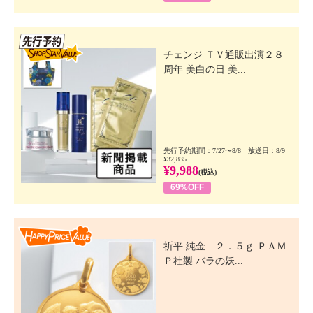
先行SSV
チェンジ ＴＶ通販出演２８
周年 美白の日 美...
先行予約期間：7/27〜8/8 放送日：8/9
¥32,835
¥9,988
(税込)
69%OFF
Happy Price Value
祈平 純金 ２．５ｇ ＰＡＭ
Ｐ社製 バラの妖...