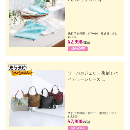
先行予約期間：8/7〜10 放送日：8/11
¥5,940
¥2,998
(税込)
49%OFF
先行SSV
ラ・バガジェリー 復刻！バ
イカラーシリーズ ...
先行予約期間：8/7〜9 放送日：8/10
¥15,800
¥7,980
(税込)
49%OFF