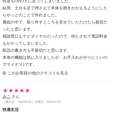
何度もOPの方に言ってしまいました。
・上 約９０°〜下 約５０°、左 約６０°〜右 約６
結局、土台を足で押さえて本体を抱きかかえるようにした
０°
らやっとのことで外れました。
＜タイマー入／切＞
番組の中で、取り外すところを見せていただけたら親切だ
・１〜９ｈ（１時間単位）
ったと思います。
＜運転モード＞
・連続・リズム・おやすみ・衣類乾燥
相談窓口もナビダイヤルだったので、待たされて電話料金
＜その他機能＞
もかかってしまいました。
・チャイルドロック、操作音入／切、ランプ明／暗切
取説の書き方も不親切だと思います。
替、メモリー機能
本体の機能は気に入りましたが、お手入れがやりにくいの
【メンテナンス】
でマイナス1です。
※詳細は取扱説明書参照
・お手入れ時は、必ず運転を停止し、ＡＣアダプター
このお客様の他のクチコミを見る
を抜く。
＜本体＞
・汚れたら：柔らかい布で拭く
＜前ガード・後ろガード・羽根＞
みこ
さん
・汚れたら：柔らかい布で拭く
（購入日：2026/06/06｜公開日：2026/07/29）
＜プラズマクラスターイオン発生ユニット（電極部）
快適生活