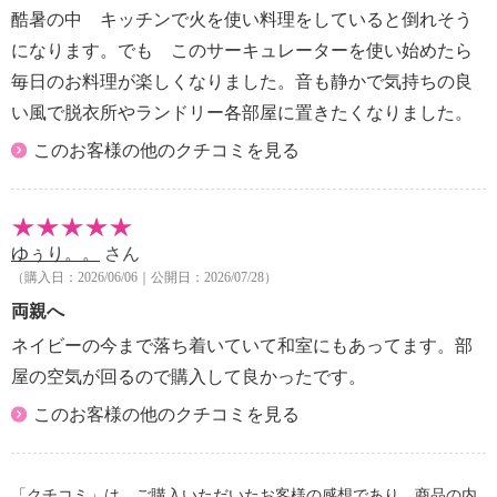
＞
酷暑の中 キッチンで火を使い料理をしていると倒れそう
・約６ヵ月に１回：ユニット清掃ブラシでホコリを取
になります。でも このサーキュレーターを使い始めたら
り除く
毎日のお料理が楽しくなりました。音も静かで気持ちの良
【使用上の注意】
※詳細は取扱説明書参照
い風で脱衣所やランドリー各部屋に置きたくなりました。
・交流１００Ｖ以外では使わない。日本以外では使わ
このお客様の他のクチコミを見る
ない。
・タコ足配線やコードを束ねたまま使用しない。
・ＡＣアダプターをぬれた手で抜き差ししない。
・水につけたり、水をかけたりしない。
ゆぅり。。
さん
・幼児の手の届く範囲では使用しない。
（購入日：2026/06/06｜公開日：2026/07/28）
・ストーブなどの燃焼機器に風を当てない。
両親へ
・リモコンは磁石が内蔵されているため、ペースメー
ネイビーの今まで落ち着いていて和室にもあってます。部
カーなどの医療用電子機器を使用中の方は、
屋の空気が回るので購入して良かったです。
取り扱いに注意する。
・次のような場所では使用しない
このお客様の他のクチコミを見る
ガスレンジなど炎の当たる所、屋外や直射日光の当
たる所、引火性のガスのある所、
雨や水しぶきがかかる所、風呂場などの高温多湿な
「クチコミ」は、ご購入いただいたお客様の感想であり、商品の内