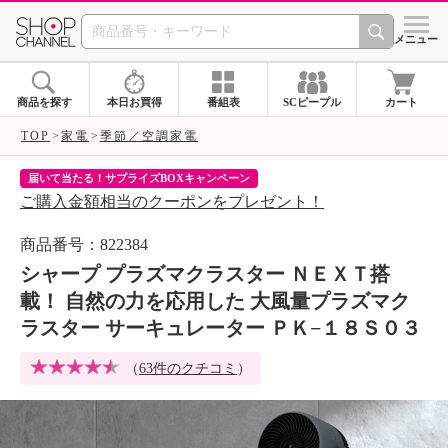
SHOP CHANNEL 
メニュー
商品を探す
本日お買得
番組表
SCピープル
カート
TOP
家電
季節／空調家電
届いて当たる！サプライズBOXキャンペーン
ク
ご購入金額相当のクーポンをプレゼント！
ク
商品番号：822384
シャープ プラズマクラスター ＮＥＸＴ搭
載！ 自然の力を応用した 大風量プラズマク
ラスター サーキュレーター ＰＫ−１８Ｓ０３
（
63件のクチコミ
）