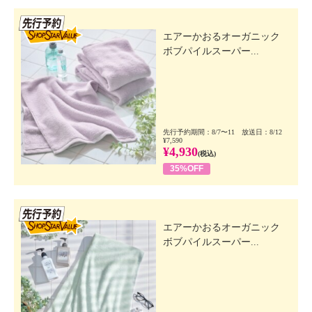
先行SSV
エアーかおるオーガニック
ボブパイルスーパー...
先行予約期間：8/7〜11 放送日：8/12
¥7,590
¥4,930
(税込)
35%OFF
先行SSV
エアーかおるオーガニック
ボブパイルスーパー...