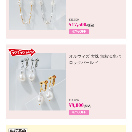
¥33,500
¥17,500
(税込)
47%OFF
GO! GO! VALUE
オルウィズ 大珠 無核淡水バ
ロックパール イ...
¥18,800
¥9,800
(税込)
47%OFF
先行SSV