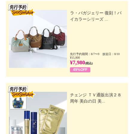
先行SSV
ラ・バガジェリー 復刻！バ
イカラーシリーズ ...
先行予約期間：8/7〜9 放送日：8/10
¥15,800
¥7,980
(税込)
49%OFF
先行SSV
チェンジ ＴＶ通販出演２８
周年 美白の日 美...