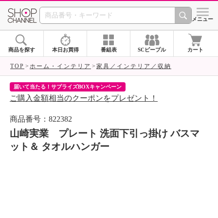
SHOP CHANNEL 
メニュー
商品を探す
本日お買得
番組表
SCピープル
カート
TOP
ホーム・インテリア
家具／インテリア／収納
届いて当たる！サプライズBOXキャンペーン
ク
ご購入金額相当のクーポンをプレゼント！
ク
商品番号：822382
山崎実業 プレート 洗面下引っ掛け バスマ
ット＆ タオルハンガー