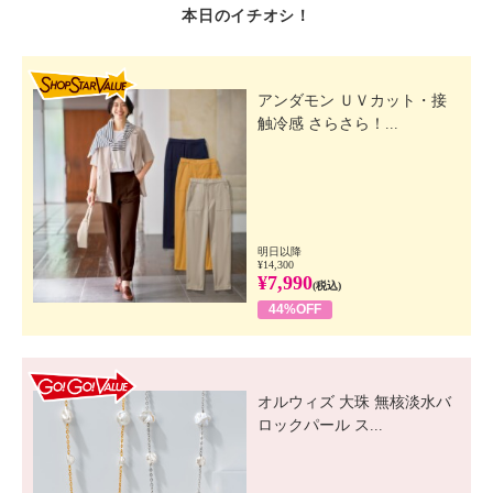
本日のイチオシ！
SHOP STAR VALUE
アンダモン ＵＶカット・接
触冷感 さらさら！...
明日以降
¥14,300
¥7,990
(税込)
44%OFF
GO! GO! VALUE
オルウィズ 大珠 無核淡水バ
ロックパール ス...