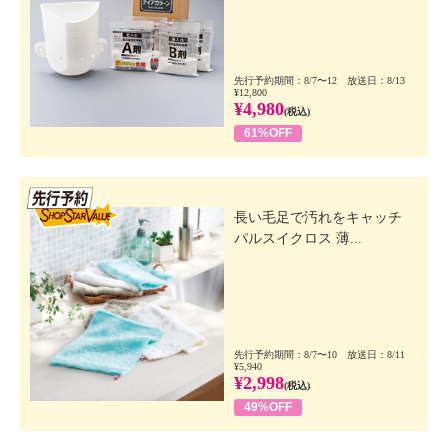
先行予約期間：8/7〜12 放送日：8/13
¥12,800
¥4,980
(税込)
61%OFF
先行SSV
長い毛足で汚れをキャッチ
パルスイクロス 薄...
先行予約期間：8/7〜10 放送日：8/11
¥5,940
¥2,998
(税込)
49%OFF