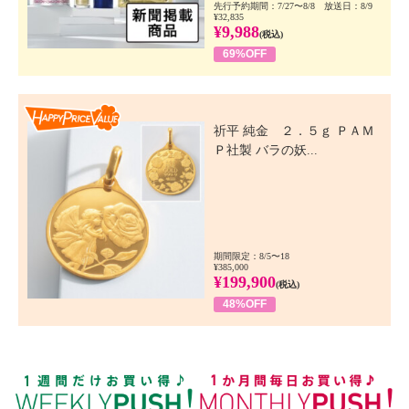
先行予約期間：7/27〜8/8 放送日：8/9
¥32,835
¥9,988
(税込)
69%OFF
Happy Price Value
祈平 純金 ２．５ｇ ＰＡＭ
Ｐ社製 バラの妖...
期間限定：8/5〜18
¥385,000
¥199,900
(税込)
48%OFF