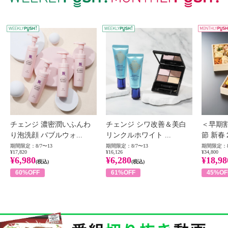
WEEKLY PUSH
W
チェンジ 濃密潤いふんわ
チェンジ シワ改善＆美白
＜早期
り泡洗顔 バブルウォ...
リンクルホワイト ...
節 新春
期間限定：8/7〜13
期間限定：8/7〜13
期間限定：8
¥17,820
¥16,126
¥34,800
¥6,980
¥6,280
¥18,98
(税込)
(税込)
60%OFF
61%OFF
45%OF