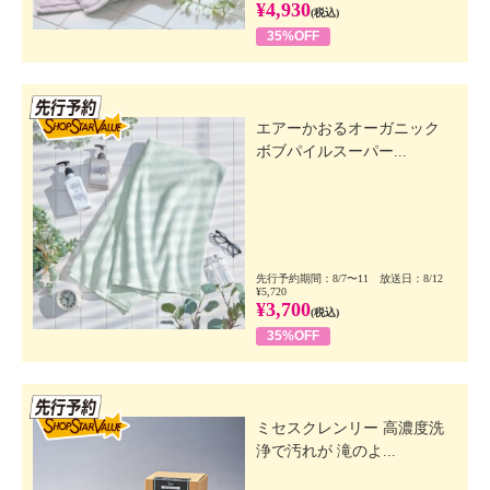
¥4,930
(税込)
35%OFF
先行SSV
エアーかおるオーガニック
ボブパイルスーパー...
先行予約期間：8/7〜11 放送日：8/12
¥5,720
¥3,700
(税込)
35%OFF
先行SSV
ミセスクレンリー 高濃度洗
浄で汚れが 滝のよ...