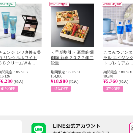
チェンジ シワ改善＆美
＜早期割引＞ 豪華絢爛
こつみつデンタ
白 リンクルホワイト
御節 新春２０２７年二
ラル エイジン
ＢＢクリームＷ＆...
段重
ト プレミアム ..
期間限定：8/7〜13
期間限定：8/1〜31
期間限定：8/1〜31
16,126
¥34,800
¥9,240
¥6,280
¥18,980
¥5,760
(税込)
(税込)
(税込)
61%OFF
45%OFF
37%OFF