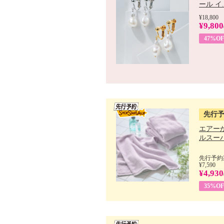
ール イ..
¥18,800
¥9,800
47%OF
先行
エアー
ルスーパ
先行予約期
¥7,590
¥4,930
35%OF