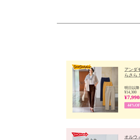
アンダ
らさら！.
明日以降
¥14,300
¥7,990
44%OF
オルウ