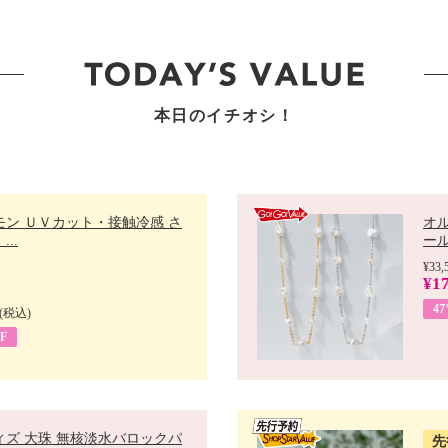
本日のイチオシ！
モン ＵＶカット・接触冷感 さ
オ
..
ール 
¥33,
¥17
4
(税込)
F
ィズ 大珠 無核淡水バロックパ
先