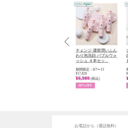
Prev
コラーゲン
オリタリア社 エキスト
チェンジ 濃密潤いふん
加熱２５度
ラバージン オリーブオ
わり泡洗顔 バブルウォ
...
イル （ノンフィ...
ッシュ ４本セッ...
31
期間限定：8/1〜31
期間限定：8/7〜13
¥22,400
¥17,820
¥
¥8,200
¥6,980
)
(税込)
(税込)
63%OFF
60%OFF
お電話から（通話無料）