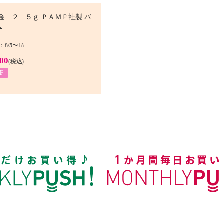
金 ２．５ｇ ＰＡＭＰ社製 バ
.
8/5〜18
900
(税込)
F