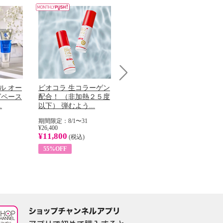
Next
ル オー
ビオコラ 生コラーゲン
オリタリア社 エキスト
チ
グペース
配合！ （非加熱２５度
ラバージン オリーブオ
わ
.
以下） 弾むよう...
イル （ノンフィ...
ッ
期間限定：8/1〜31
期間限定：8/1〜31
期
¥26,400
¥22,400
¥17
¥11,800
¥8,200
¥6
(税込)
(税込)
55%OFF
63%OFF