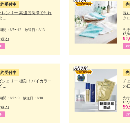
予約受付中
先
クレンリー 高濃度洗浄で汚れ
長
...
クロ
間：8/7〜12 放送日：8/13
先行
¥5,9
¥2,
(税込)
F
4
予約受付中
先
ガジェリー 復刻！バイカラー
チ
...
の日 
間：8/7〜9 放送日：8/10
先行
¥32,
¥9,
(税込)
F
6