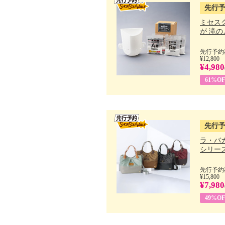
先行
ミセス
が 滝のよ
先行予約期
¥12,800
¥4,980
61%OF
先行
ラ・バ
シリーズ 
先行予約期
¥15,800
¥7,980
49%OF