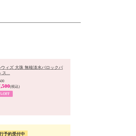
ルウィズ 大珠 無核淡水バロックパ
ス...
500
,500
(税込)
7%OFF
行予約受付中