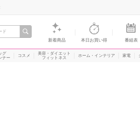
録
、瞬間を。通販・テレビショッピングのショップチャンネル
新着商品
本日お買い得
番組表
ッグ
美容・ダイエット
コスメ
ホーム・インテリア
家電
ンナー
フィットネス