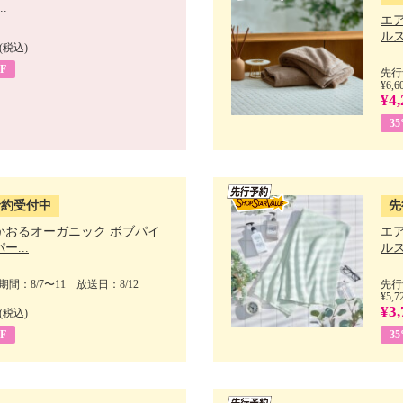
.
エ
ルス
(税込)
F
先行
¥6,6
¥4,
3
予約受付中
先
かおるオーガニック ボブパイ
エ
ー...
ルス
間：8/7〜11 放送日：8/12
先行
¥5,7
¥3,
(税込)
F
3