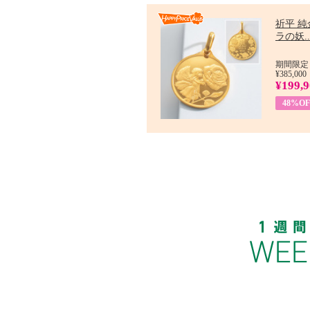
祈平 純
ラの妖..
期間限定：
¥385,000
¥199,
48%OF