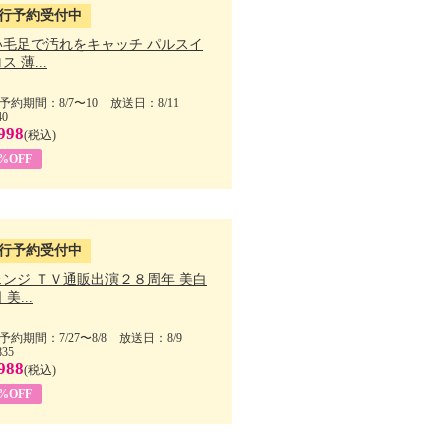
行予約受付中
い毛足で汚れをキャッチ パルスイ
ス 薄...
予約期間：8/7〜10 放送日：8/11
40
998
(税込)
9%OFF
行予約受付中
ェンジ ＴＶ通販出演２８周年 美白
美...
予約期間：7/27〜8/8 放送日：8/9
835
988
(税込)
9%OFF