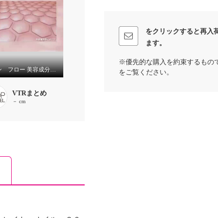
をクリックすると再入
ます。
※優先的な購入を約束するもの
セブン フロー 美容成分９９．９％配合 ハリツヤ潤い美肌へ お顔から全身まで使える！ ハーブ サーキュレイト オイル ３本分セット
をご覧ください。
VTRまとめ
－ cm