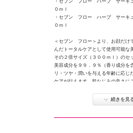
・セブン フロー ハーブ サーキ
０ｍｌ
・セブン フロー ハーブ サーキ
０ｍｌ
＜セブン フロー＞より、お顔だけ
んだトータルケアとして使用可能な
その２倍サイズ（３００ｍｌ）のセ
美容成分を９９．９％（香り成分を
リ・ツヤ・潤いを与える年齢に応じ
ケアが行えます。肌なじみの良さに
いさらっとした使い心地。お肌にハ
ラ（クロレラエキス）、潤いを与え
続きを見
キ根エキス）とフローラサン（ヒマ
容成分を厳選して配合しています。
モット果実油を配合、柑橘の爽やか
加わり、軽やかで心地よい香り。