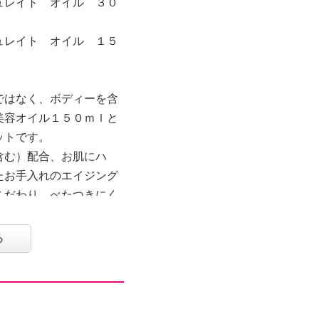
ュレイト オイル ３０
ュレイト オイル １５
ではなく、ボディーを含
美容オイル１５０ｍｌと
ットです。
含む）配合、お肌にハ
たお手入れのエイジング
こだわり、べたつきにく
リ、キメを与えるゴルデ
るシコンオイル（ムラサ
る
ワリ種子油）といった美
香りの成分としてベルガ
さとフローラルな甘さが