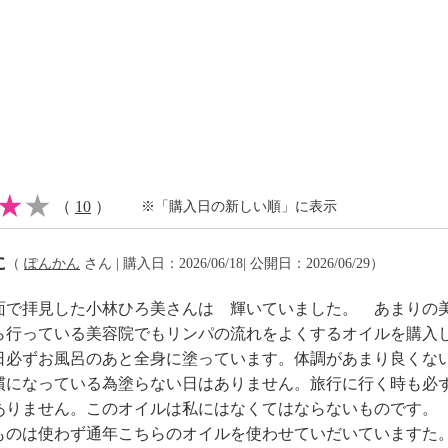
防腐剤不使用、タール系
ュレイト オイル ３０
（
10
）
※「購入日の新しい順」に表示
ュレイト オイル １５
に
（
ぽんかん
さん | 購入日：2026/06/18| 公開日：2026/06/29）
面で拝見した小林ひろ美さんは 輝いていました。 あまりの
ら行っている美容院でもリンパの流れをよくするオイルを購入
日必ずお風呂のあと全身に塗っています。体調があまり良くな
慣になっている為塗らない日はありません。旅行に行く時も必
ありません。このオイルは私にはなくてはならないものです。
ものは使わず通年こちらのオイルを使わせていだいていますた
」