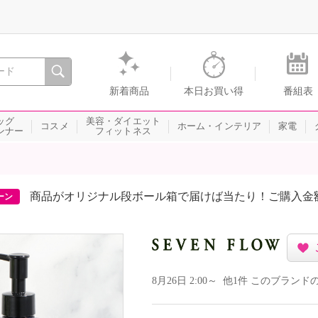
間を。通販・テレビショッピングのショップチャンネル
新着商品
本日お買い得
番組表
ッグ
美容・ダイエット
コスメ
ホーム・インテリア
家電
ンナー
フィットネス
商品がオリジナル段ボール箱で届けば当たり！ご購入金
ーン
8月26日 2:00～ 他1件 このブラ