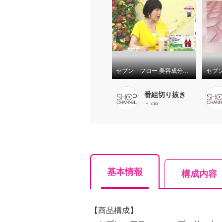
セブン フロー 美容成分９９．９％配合 ハリツヤ潤い美肌へ お顔から全身まで使える！ ハーブ サーキュレイト オイル ３本分セット
番組切り抜き
－ cm
基本情報
構成内容
【商品構成】