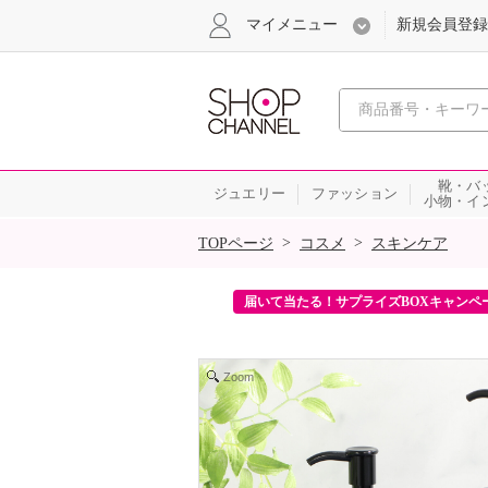
マイメニュー
新規会員登録
心おどる、瞬
靴・バ
ジュエリー
ファッション
小物・イ
SALE
>
>
TOPページ
コスメ
スキンケア
ンを2回プレゼント！
届いて当たる！サプライズBOXキャンペ
Zoom