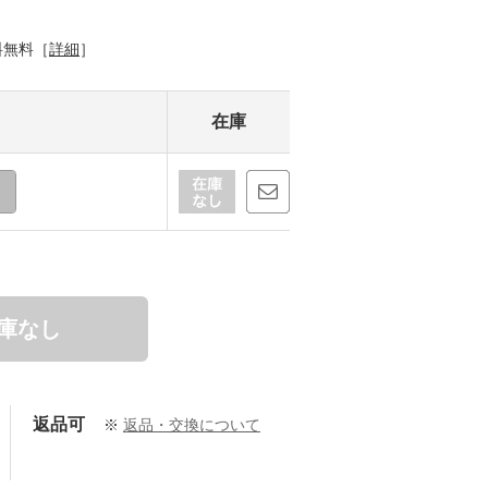
料無料［
詳細
］
在庫
庫なし
返品可
※
返品・交換について