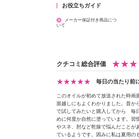
＜配合／無配合表示＞
お役立ちガイド
合成香料不使用、ノンアルコール、
メーカー保証付き商品につ
色素不使用、紫外線吸収剤不使用
いて
・セブン フロー ハーブ サーキ
０ｍｌ
【原産国（地）】
クチコミ総合評価
・日本製
・セブン フロー ハーブ サーキ
毎日の当たり前
０ｍｌ
このオイルが初めて放送された時画
【内容】
面越しにもよくわかりました。昔か
・添付文書：能書
で試してみたいと購入してから 毎
【原産国（地）】
めに何度か自然に塗っています。習
・日本製
やスネ、肘など乾燥で悩んだことが
ているようです。因みに私は夏用の
※パッケージ表示は「化粧用オイル