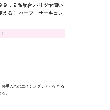
９９．９％配合 ハリツヤ潤い
使える！ ハーブ サーキュレ
コミ
）
たお手入れのエイジングケアができる
心地。