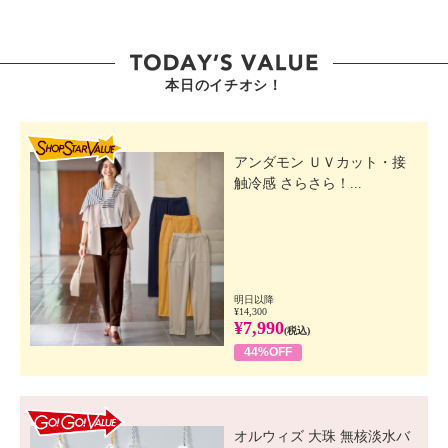
本日のイチオシ！
SHOP STAR VALUE
アンダモン ＵＶカット・接
触冷感 さらさら！...
明日以降
¥14,300
¥7,990
(税込)
44%OFF
GO! GO! VALUE
オルウィズ 大珠 無核淡水バ