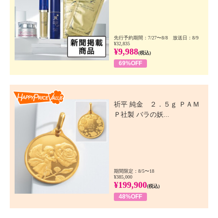
先行予約期間：7/27〜8/8 放送日：8/9
¥32,835
¥9,988
(税込)
69%OFF
Happy Price Value
祈平 純金 ２．５ｇ ＰＡＭ
Ｐ社製 バラの妖...
期間限定：8/5〜18
¥385,000
¥199,900
(税込)
48%OFF