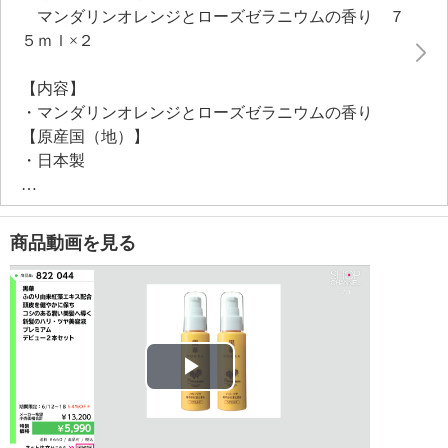
マンダリンオレンジとローズゼラニウムの香り ７
＜配合／無配合表示＞
５ｍｌ×２
合成香料不使用、ノンシリコン、タール系色素不使
用、紫外線吸収剤不使用
【内容】
・マンダリンオレンジとローズゼラニウムの香り
【原産国（地）】
・日本製
商品動画を見る
Play
Video