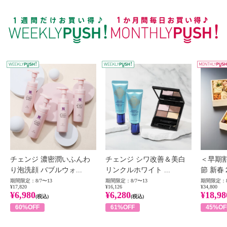
WEEKLY PUSH
W
チェンジ 濃密潤いふんわ
チェンジ シワ改善＆美白
＜早期
り泡洗顔 バブルウォ...
リンクルホワイト ...
節 新春
期間限定：8/7〜13
期間限定：8/7〜13
期間限定：8
¥17,820
¥16,126
¥34,800
¥6,980
¥6,280
¥18,98
(税込)
(税込)
60%OFF
61%OFF
45%OF