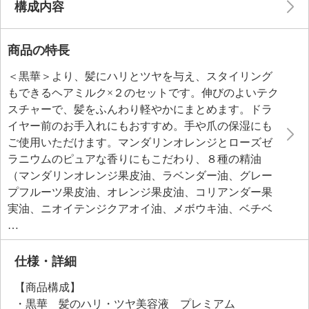
構成内容
商品の特長
＜黒華＞より、髪にハリとツヤを与え、スタイリング
もできるヘアミルク×２のセットです。伸びのよいテク
スチャーで、髪をふんわり軽やかにまとめます。ドラ
イヤー前のお手入れにもおすすめ。手や爪の保湿にも
ご使用いただけます。マンダリンオレンジとローズゼ
ラニウムのピュアな香りにもこだわり、８種の精油
（マンダリンオレンジ果皮油、ラベンダー油、グレー
プフルーツ果皮油、オレンジ果皮油、コリアンダー果
実油、ニオイテンジクアオイ油、メボウキ油、ベチベ
ル根油）を配合しました。
頭皮を健やかに保ってふけ・かゆみを抑え、髪のダメ
ージを補修してハリ、コシ、ツヤ、潤いを与える、ふ
仕様・詳細
のり由来の熟成紅藻エキス（紅藻エキス）、髪を保護
【商品構成】
してハリ、コシを与えるγ−ドコサラクトンといった美
・黒華 髪のハリ・ツヤ美容液 プレミアム
容成分を９８．５％（水含む）配合しています。