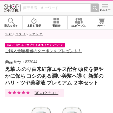
SHOP CHANNEL 
メニュー
商品を探す
本日お買得
番組表
SCピープル
カート
TOP
コスメ
ヘアケア
届いて当たる！サプライズBOXキャンペーン
ク
ご購入金額相当のクーポンをプレゼント！
ク
商品番号：822044
黒華 ふのり由来紅藻エキス配合 頭皮を健や
かに保ち コシのある潤い美髪へ導く 新髪の
ハリ・ツヤ美容液 プレミアム ２本セット
（
3件のクチコミ
）