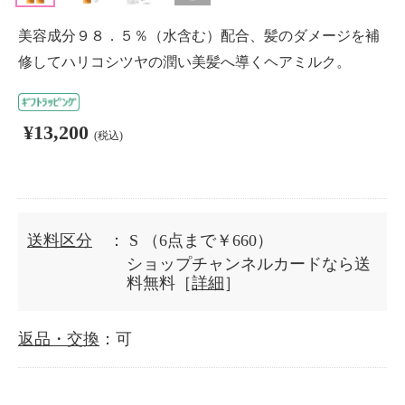
美容成分９８．５％（水含む）配合、髪のダメージを補
修してハリコシツヤの潤い美髪へ導くヘアミルク。
¥13,200
(税込)
送料区分
： S
（6点まで￥660）
ショップチャンネルカードなら送
料無料［
詳細
］
返品・交換
：可