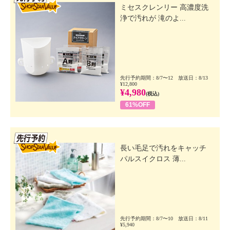
ミセスクレンリー 高濃度洗
浄で汚れが 滝のよ...
先行予約期間：8/7〜12 放送日：8/13
¥12,800
¥4,980
(税込)
61%OFF
先行SSV
長い毛足で汚れをキャッチ
パルスイクロス 薄...
先行予約期間：8/7〜10 放送日：8/11
¥5,940