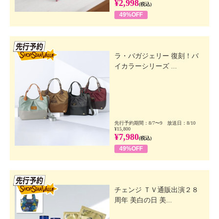
¥2,998
(税込)
49%OFF
先行SSV
ラ・バガジェリー 復刻！バ
イカラーシリーズ ...
先行予約期間：8/7〜9 放送日：8/10
¥15,800
¥7,980
(税込)
49%OFF
先行SSV
チェンジ ＴＶ通販出演２８
周年 美白の日 美...