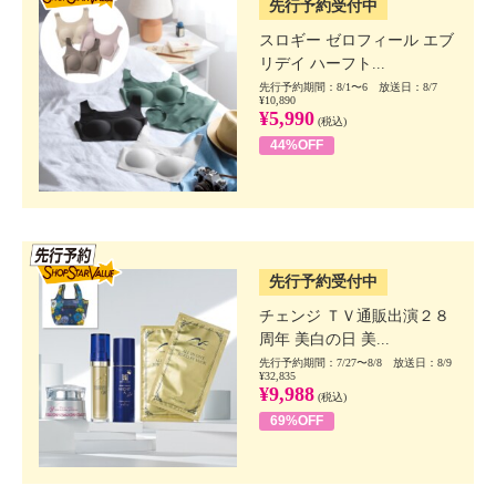
先行予約受付中
スロギー ゼロフィール エブ
リデイ ハーフト...
先行予約期間：8/1〜6 放送日：8/7
¥10,890
¥5,990
(税込)
44%OFF
SSV先行
先行予約受付中
チェンジ ＴＶ通販出演２８
周年 美白の日 美...
先行予約期間：7/27〜8/8 放送日：8/9
¥32,835
¥9,988
(税込)
69%OFF