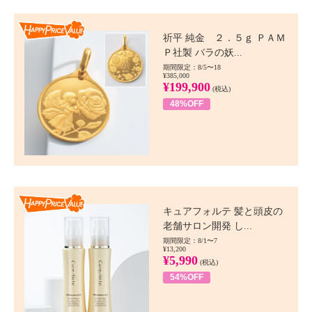
Happy Price value
祈平 純金 ２．５ｇ ＰＡＭ
Ｐ社製 バラの妖...
期間限定：8/5〜18
¥385,000
¥199,900
(税込)
48%OFF
Happy Price value
キュアフォルテ 髪と頭皮の
老舗サロン開発 し...
期間限定：8/1〜7
¥13,200
¥5,990
(税込)
54%OFF