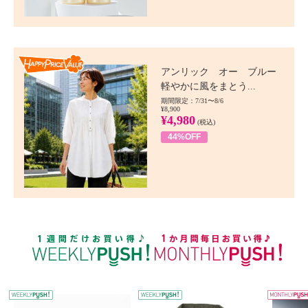
Happy Price value
アンリック オー ブルー
軽やかに風をまとう...
期間限定：7/31〜8/6
¥8,900
¥4,980
(税込)
44%OFF
WEEKLY PUSH
W