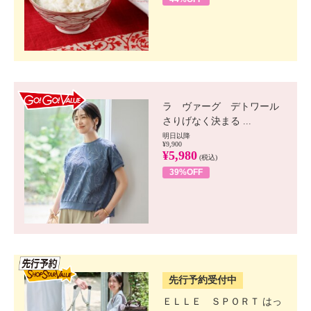
GO!GO! VALUE
ラ ヴァーグ デトワール
さりげなく決まる ...
明日以降
¥9,900
¥5,980
(税込)
39%OFF
SSV先行
先行予約受付中
ＥＬＬＥ ＳＰＯＲＴ はっ