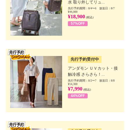
水 取り外してリュ...
先行予約期間：8/4〜6 放送日：8/7
¥44,000
¥18,900
(税込)
57%OFF
SSV先行
先行予約受付中
アンダモン ＵＶカット・接
触冷感 さらさら！...
先行予約期間：8/2〜7 放送日：8/8
¥14,300
¥7,990
(税込)
44%OFF
SSV先行