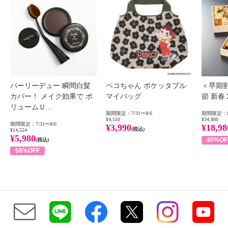
パーリーデュー 瞬間白髪
ペコちゃん ポケッタブル
＜早期
カバー！ メイク効果で ボ
マイバッグ
節 新
リュームＵ...
期間限定：7/31〜8/6
期間限定：8
¥4,510
¥34,800
期間限定：7/31〜8/6
¥3,990
¥18,98
(税込)
¥14,524
¥5,980
45%OF
(税込)
58%OFF