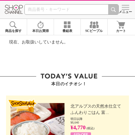
SHOP CHANNEL ショ
メニュー
商品を探す
本日お買得
番組表
SCピープル
カート
現在、お取扱いしていません。
本日のイチオシ！
SHOP STAR VALUE
北アルプスの天然水仕立て
ふんわりごはん 富...
明日以降
¥8,640
¥4,770
(税込)
44%OFF