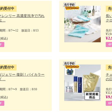
予約受付中
先
クレンリー 高濃度洗浄で汚れ
長
...
クロ
間：8/7〜12 放送日：8/13
先行
¥5,9
¥2,
(税込)
F
4
予約受付中
先
ガジェリー 復刻！バイカラー
チ
...
の日 
間：8/7〜9 放送日：8/10
先行
¥32,
¥9,
(税込)
F
6