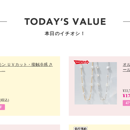
本日のイチオシ！
モン ＵＶカット・接触冷感 さ
オ
..
ール 
¥33,
¥17
(税込)
4
F