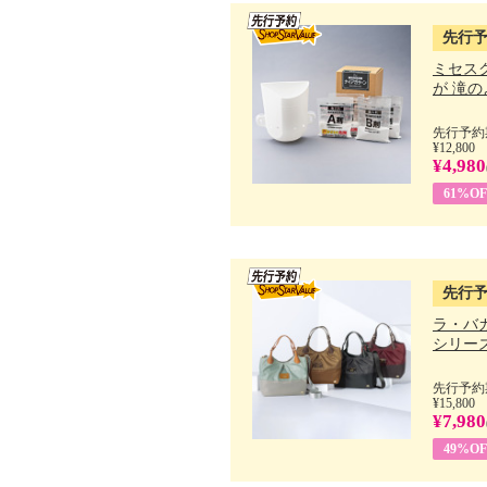
先行
ミセス
が 滝のよ
先行予約期
¥12,800
¥4,980
61%OF
先行
ラ・バ
シリーズ 
先行予約期
¥15,800
¥7,980
49%OF