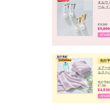
オルウ
ール イ..
¥18,800
¥9,800
47%OF
先行
エアー
ルスーパ
先行予約期
¥7,590
¥4,930
35%OF