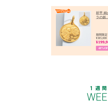
祈平 純
ラの妖..
期間限定：
¥385,000
¥199,
48%OF