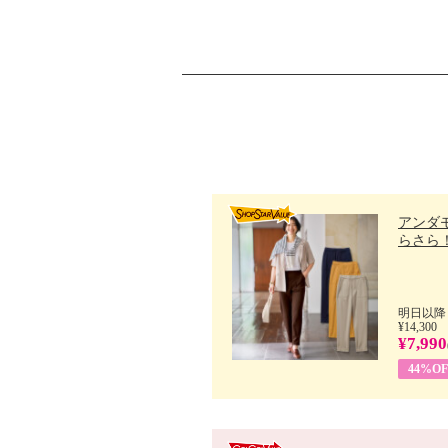
アンダ
らさら！.
明日以降
¥14,300
¥7,990
44%OF