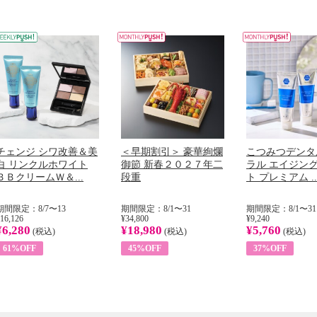
チェンジ シワ改善＆美
＜早期割引＞ 豪華絢爛
こつみつデンタ
白 リンクルホワイト
御節 新春２０２７年二
ラル エイジン
ＢＢクリームＷ＆...
段重
ト プレミアム ..
期間限定：8/7〜13
期間限定：8/1〜31
期間限定：8/1〜31
16,126
¥34,800
¥9,240
¥6,280
¥18,980
¥5,760
(税込)
(税込)
(税込)
61%OFF
45%OFF
37%OFF