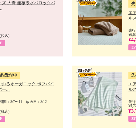
ィズ 大珠 無核淡水バロックパ
先
.
エ
ルス
先行
¥6,6
(税込)
¥4,
F
3
予約受付中
先
かおるオーガニック ボブパイ
エ
ー...
ルス
間：8/7〜11 放送日：8/12
先行
¥5,7
¥3,
(税込)
F
3