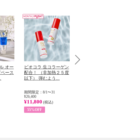
ル オー
ビオコラ 生コラーゲン
オリタリア社 エキスト
チ
Next
グペース
配合！ （非加熱２５度
ラバージン オリーブオ
わ
.
以下） 弾むよう...
イル （ノンフィ...
ッ
期間限定：8/1〜31
期間限定：8/1〜31
期
¥26,400
¥22,400
¥17
¥11,800
¥8,200
¥6
(税込)
(税込)
55%OFF
63%OFF