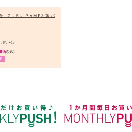
金 ２．５ｇ ＰＡＭＰ社製 バ
.
8/5〜18
900
(税込)
F