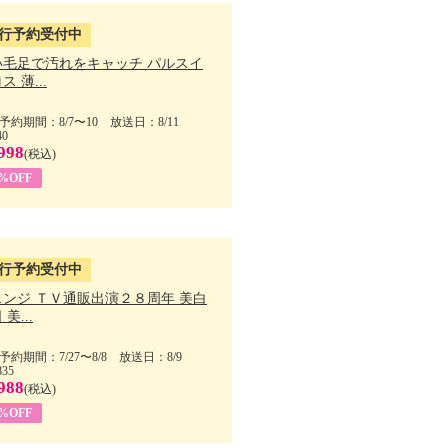
行予約受付中
い毛足で汚れをキャッチ パルスイ
ス 薄...
予約期間：8/7〜10 放送日：8/11
40
998
(税込)
9%OFF
行予約受付中
ェンジ ＴＶ通販出演２８周年 美白
美...
予約期間：7/27〜8/8 放送日：8/9
835
988
(税込)
9%OFF