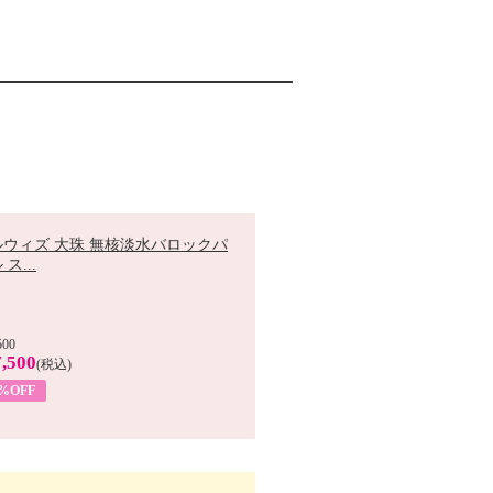
ルウィズ 大珠 無核淡水バロックパ
ス...
500
,500
(税込)
7%OFF