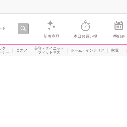
録
、瞬間を。通販・テレビショッピングのショップチャンネル
新着商品
本日お買い得
番組表
ッグ
美容・ダイエット
コスメ
ホーム・インテリア
家電
ンナー
フィットネス