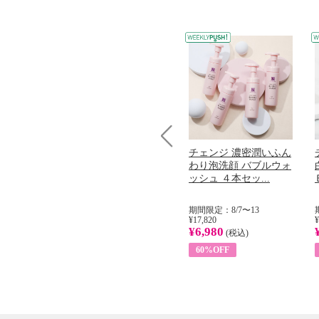
コラーゲン
オリタリア社 エキスト
チェンジ 濃密潤いふん
Prev
加熱２５度
ラバージン オリーブオ
わり泡洗顔 バブルウォ
...
イル （ノンフィ...
ッシュ ４本セッ...
31
期間限定：8/1〜31
期間限定：8/7〜13
¥22,400
¥17,820
¥
¥8,200
¥6,980
)
(税込)
(税込)
63%OFF
60%OFF