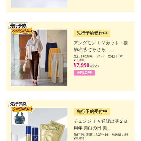
SSV先行
先行予約受付中
アンダモン ＵＶカット・接
触冷感 さらさら！...
先行予約期間：8/2〜7 放送日：8/8
¥14,300
¥7,990
(税込)
44%OFF
SSV先行
先行予約受付中
チェンジ ＴＶ通販出演２８
周年 美白の日 美...
先行予約期間：7/27〜8/8 放送日：8/9
¥32,835