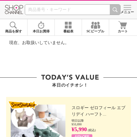
SHOP CHANNEL ショ
メニュー
商品を探す
本日お買得
番組表
SCピープル
カート
現在、お取扱いしていません。
本日のイチオシ！
SHOP STAR VALUE
スロギー ゼロフィール エブ
リデイ ハーフト...
明日以降
¥10,890
¥5,990
(税込)
44%OFF