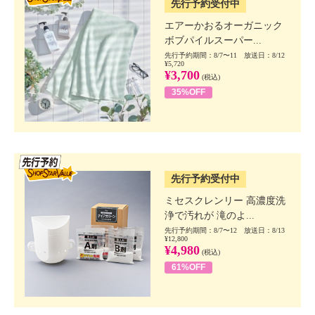
先行予約受付中
エアーかおるオーガニック
ボブパイルスーパー...
先行予約期間：8/7〜11 放送日：8/12
¥5,720
¥3,700
(税込)
35%OFF
SSV先行
先行予約受付中
ミセスクレンリー 高濃度洗
浄で汚れが 滝のよ...
先行予約期間：8/7〜12 放送日：8/13
¥12,800
¥4,980
(税込)
61%OFF