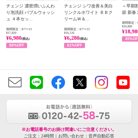
チェンジ 濃密潤いふんわ
チェンジ シワ改善＆美白
＜早期
り泡洗顔 バブルウォッシ
リンクルホワイト ＢＢク
節 新
ュ ４本セッ...
リームＷ＆...
期間限定：8
¥34,800
期間限定：8/7〜13
期間限定：8/7〜13
¥18,98
¥17,820
¥16,126
¥6,980
¥6,280
45%OF
(税込)
(税込)
60%OFF
61%OFF
※お電話番号のお掛け間違いにご注意ください。
ご注文：24時間｜お問い合わせ：音声自動応答