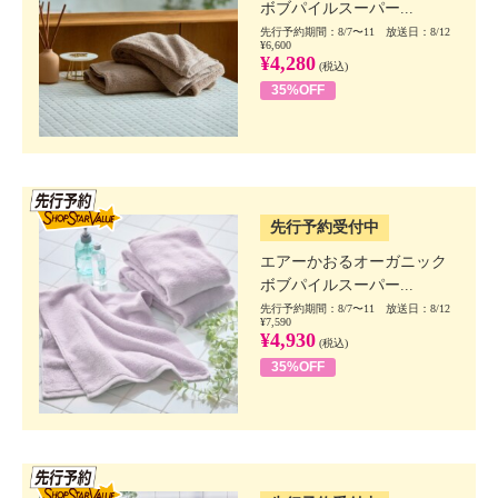
ボブパイルスーパー...
先行予約期間：8/7〜11 放送日：8/12
¥6,600
¥4,280
(税込)
35%OFF
SSV先行
先行予約受付中
エアーかおるオーガニック
ボブパイルスーパー...
先行予約期間：8/7〜11 放送日：8/12
¥7,590
¥4,930
(税込)
35%OFF
SSV先行