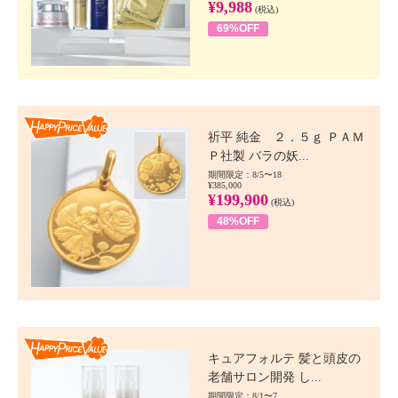
¥9,988
(税込)
69%OFF
Happy Price value
祈平 純金 ２．５ｇ ＰＡＭ
Ｐ社製 バラの妖...
期間限定：8/5〜18
¥385,000
¥199,900
(税込)
48%OFF
Happy Price value
キュアフォルテ 髪と頭皮の
老舗サロン開発 し...
期間限定：8/1〜7