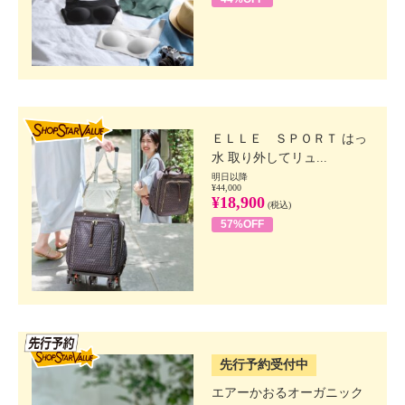
SHOP STAR VALUE
ＥＬＬＥ ＳＰＯＲＴ はっ
水 取り外してリュ...
明日以降
¥44,000
¥18,900
(税込)
57%OFF
SSV先行
先行予約受付中
エアーかおるオーガニック