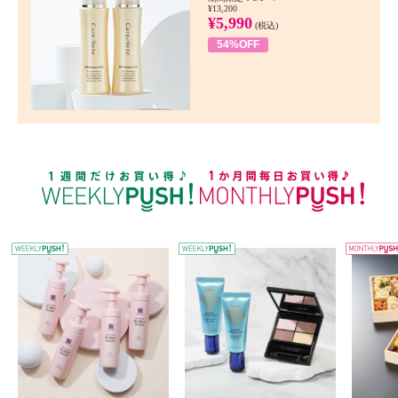
¥13,200
¥5,990
(税込)
54%OFF
WEEKLY PUSH
W