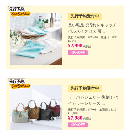
SSV先行
先行予約受付中
長い毛足で汚れをキャッチ
パルスイクロス 薄...
先行予約期間：8/7〜10 放送日：8/11
¥5,940
¥2,998
(税込)
49%OFF
SSV先行
先行予約受付中
ラ・バガジェリー 復刻！バ
イカラーシリーズ ...
先行予約期間：8/7〜9 放送日：8/10
¥15,800
¥7,980
(税込)
49%OFF