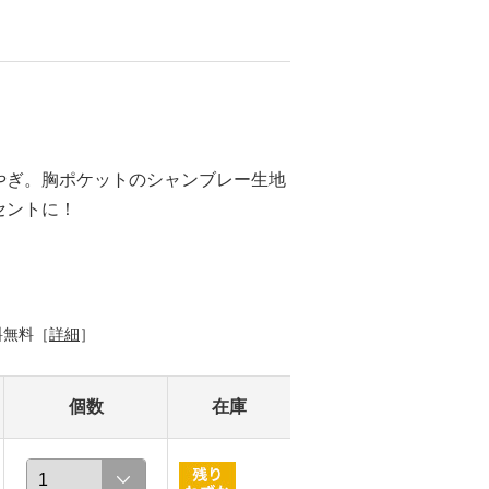
やぎ。胸ポケットのシャンブレー生地
セントに！
料無料［
詳細
］
個数
在庫