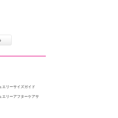
る
可
イクリーニング可
ュエリーサイズガイド
ュエリーアフターケアサ