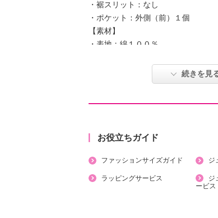
・裾スリット：なし
・ポケット：外側（前）１個
【素材】
・表地：綿１００％
【メンテナンス（絵表示ラベル）】
・洗濯機：可
続きを見
・漂白処理：塩素系・酸素系漂白不
・タンブル乾燥：不可
・自然乾燥：日陰の吊り干し
・アイロン仕上げ：可（中温）
・ドライクリーニング：石油系ドラ
お役立ちガイド
【個体差あり】
ファッションサイズガイド
ジ
・個体差あり
【原産国（地）】
ラッピングサービス
ジ
ービス
・中国製