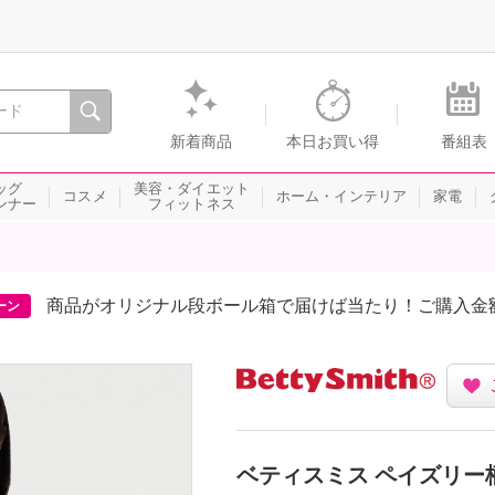
間を。通販・テレビショッピングのショップチャンネル
新着商品
本日お買い得
番組表
ッグ
美容・ダイエット
コスメ
ホーム・インテリア
家電
ンナー
フィットネス
商品がオリジナル段ボール箱で届けば当たり！ご購入金
ーン
ベティスミス ペイズリー