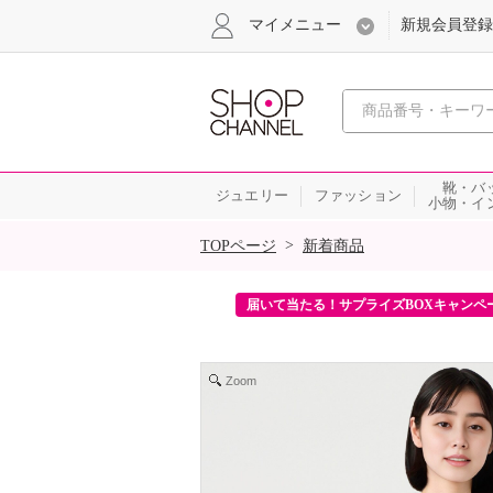
マイメニュー
新規会員登録
心おどる、瞬
靴・バ
ジュエリー
ファッション
小物・イ
SALE
>
TOPページ
新着商品
ンを2回プレゼント！
届いて当たる！サプライズBOXキャンペ
Zoom