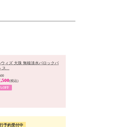
ルウィズ 大珠 無核淡水バロックパ
ス...
500
,500
(税込)
7%OFF
行予約受付中