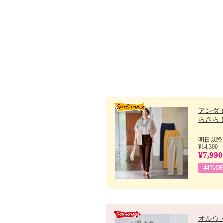
アンダ
らさら！.
明日以降
¥14,300
¥7,990
44%OF
オルウ