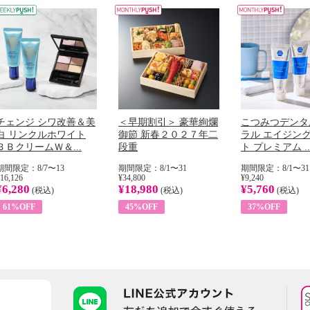
チェンジ シワ改善＆美
＜早期割引＞ 豪華絢爛
こつみつデンタ
白 リンクルホワイト
御節 新春２０２７年二
ラル エイジン
ＢＢクリームＷ＆...
段重
ト プレミアム ..
期間限定：8/7〜13
期間限定：8/1〜31
期間限定：8/1〜31
16,126
¥34,800
¥9,240
¥6,280
¥18,980
¥5,760
(税込)
(税込)
(税込)
61%OFF
45%OFF
37%OFF