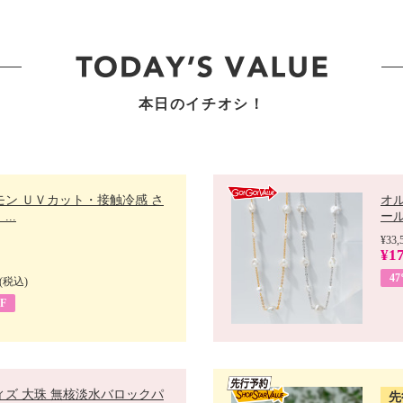
本日のイチオシ！
モン ＵＶカット・接触冷感 さ
オ
..
ール 
¥33,
¥17
4
(税込)
F
ィズ 大珠 無核淡水バロックパ
先