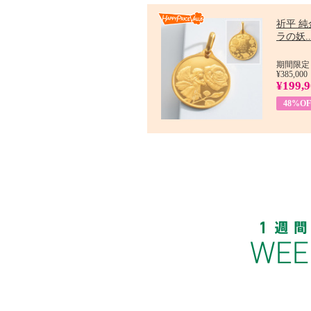
祈平 純
ラの妖..
期間限定：
¥385,000
¥199,
48%OF