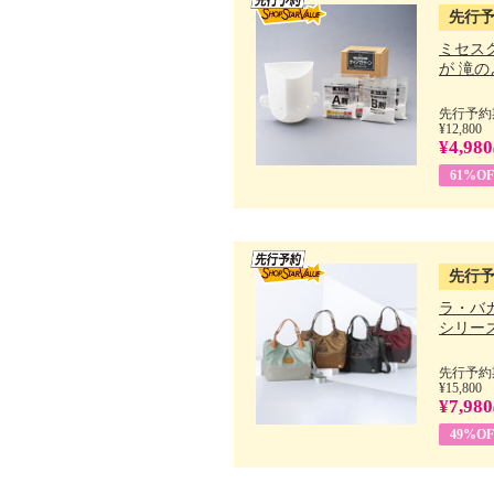
先行
ミセス
が 滝のよ
先行予約期
¥12,800
¥4,980
61%OF
先行
ラ・バ
シリーズ 
先行予約期
¥15,800
¥7,980
49%OF