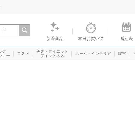
録
、瞬間を。通販・テレビショッピングのショップチャンネル
新着商品
本日お買い得
番組表
ッグ
美容・ダイエット
コスメ
ホーム・インテリア
家電
ンナー
フィットネス