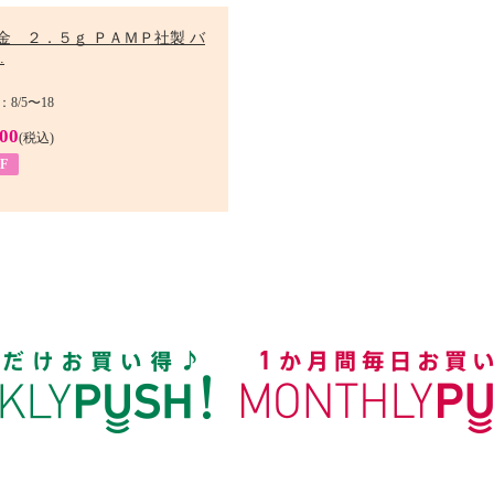
金 ２．５ｇ ＰＡＭＰ社製 バ
.
8/5〜18
900
(税込)
F