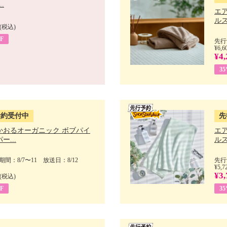
.
エ
ルス
(税込)
F
先行
¥6,6
¥4,
3
予約受付中
先
かおるオーガニック ボブパイ
エ
ー...
ルス
間：8/7〜11 放送日：8/12
先行
¥5,7
¥3,
(税込)
F
3