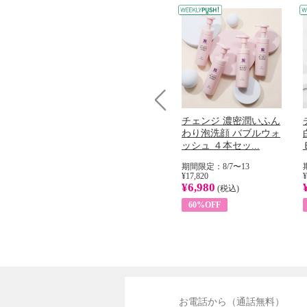
Prev
コラーゲン
オリタリア社 エキスト
チェンジ 濃密潤いふん
加熱２５度
ラバージン オリーブオ
わり泡洗顔 バブルウォ
...
イル （ノンフィ...
ッシュ ４本セッ...
31
期間限定：8/1〜31
期間限定：8/7〜13
¥22,400
¥17,820
¥
¥8,200
¥6,980
)
(税込)
(税込)
63%OFF
60%OFF
お電話から（通話無料）