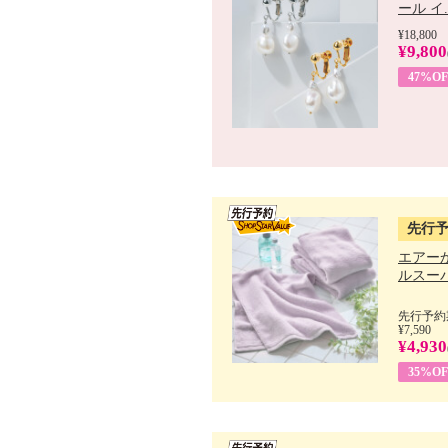
ール イ..
¥18,800
¥9,800
47%OF
先行
エアー
ルスーパ
先行予約期
¥7,590
¥4,930
35%OF