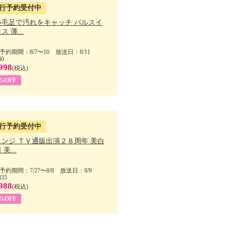
行予約受付中
い毛足で汚れをキャッチ パルスイ
ス 薄...
予約期間：8/7〜10 放送日：8/11
40
998
(税込)
9%OFF
行予約受付中
ェンジ ＴＶ通販出演２８周年 美白
美...
予約期間：7/27〜8/8 放送日：8/9
835
988
(税込)
9%OFF