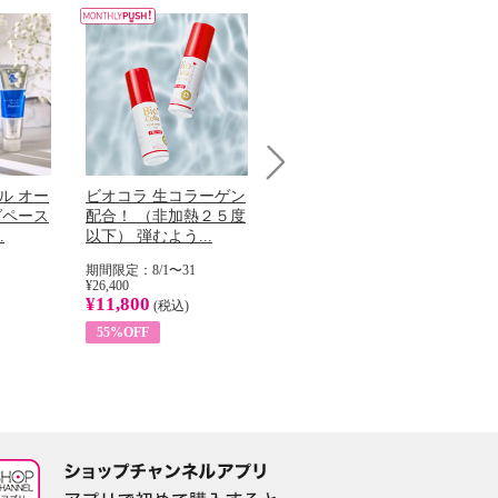
Next
ル オー
ビオコラ 生コラーゲン
オリタリア社 エキスト
チ
グペース
配合！ （非加熱２５度
ラバージン オリーブオ
わ
.
以下） 弾むよう...
イル （ノンフィ...
ッ
期間限定：8/1〜31
期間限定：8/1〜31
期
¥26,400
¥22,400
¥17
¥11,800
¥8,200
¥6
(税込)
(税込)
55%OFF
63%OFF