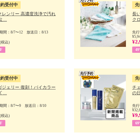
予約受付中
先
クレンリー 高濃度洗浄で汚れ
長
...
クロ
間：8/7〜12 放送日：8/13
先行
¥5,9
¥2,
(税込)
F
4
予約受付中
先
ガジェリー 復刻！バイカラー
チ
...
の日 
間：8/7〜9 放送日：8/10
先行
¥32,
¥9,
(税込)
F
6