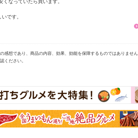
安くなっていたら買います。
トッピングには、熟成乾
ラ肉に、塩、香辛料など
しいです。
、チップでスモークし風
。ベーコンの原料や味付
、濃厚なカルボナーラソ
はの風味とコクを味わう
の感想であり、商品の内容、効果、効能を保障するものではありません
認ください。
４ヶ月