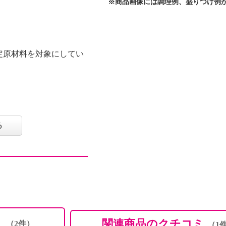
※商品画像には調理例、盛りつけ例
定原材料を対象にしてい
：本品の製造工場では、
を含む製品を生産してい
る
：本品の製造工場では、
む製品を生産していま
ミ
関連商品のクチコミ
（2件）
（1