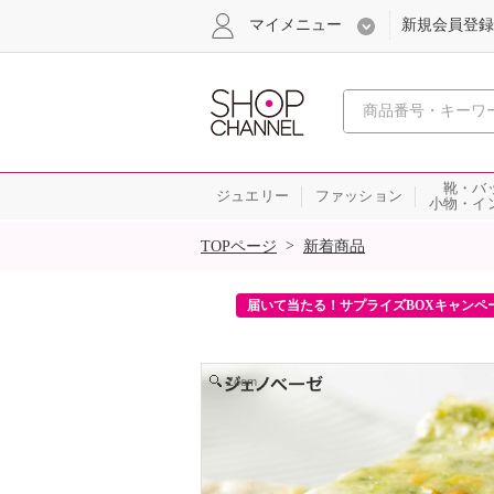
マイメニュー
新規会員登録
心おどる、瞬
靴・バ
ジュエリー
ファッション
小物・イ
SALE
>
TOPページ
新着商品
ンを2回プレゼント！
届いて当たる！サプライズBOXキャンペ
Zoom