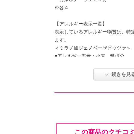
※各４
【アレルギー表示一覧】
表示しているアレルギー物質は、特
ます。
＜ミラノ風ジェノベーゼピッツァ＞
■アレルギー表示：小麦、乳成分
■コンタミネーション注意喚起表示
特定原材料のうち、えび・かに・卵
続きを見
ます。
＜ミラノ風カルボナーラピッツァ＞
■アレルギー表示：小麦、乳成分、卵
■コンタミネーション注意喚起表示
特定原材料のうち、えび・かにを含
す。
この商品のクチコ