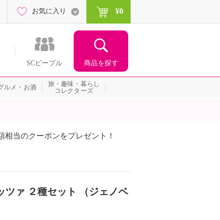
¥0
お気に入り
商品を探す
SCピープル
旅・趣味・暮らし
グルメ・お酒
コレクターズ
額相当のクーポンをプレゼント！
ッツァ ２種セット （ジェノベ