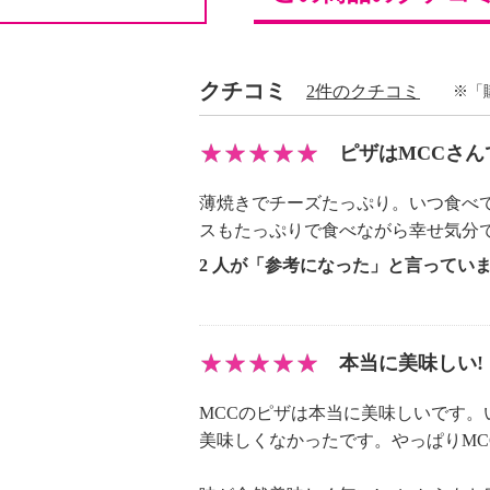
★こちらの商品は、離島・島しょ部
ざいます。ご了承ください。
クチコミ
2件のクチコミ
※「
＜ＭＣＣ＞より、ショップチャンネ
焼きピッツァ」を２種セットにして
ピザはMCCさん
りが香ばしく軽い食感や、パリッと
ース、ふんだんに使ったチーズが特
薄焼きでチーズたっぷり。いつ食べ
＜ジェノベーゼ（バジルとオリーブ
スもたっぷりで食べながら幸せ気分で
ジェノバ地方の代表的なジェノベー
2 人が「参考になった」と言ってい
妙なバランスでトッピングしたピッ
なく、生のバジルを使用してソース
いな緑の色合いで、加熱した後もバ
本当に美味しい!
をお楽しみいただけます。風味豊か
ルを使用しました。
MCCのピザは本当に美味しいです
＜カルボナーラ＞
美味しくなかったです。やっぱりMC
ゴーダチーズ、クリームチーズ、エ
チーズの４種に、卵黄、牛乳を合わ