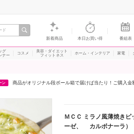
間を。通販・テレビショッピングのショップチャンネル
新着商品
本日お買い得
番組表
ッグ
美容・ダイエット
コスメ
ホーム・インテリア
家電
ンナー
フィットネス
商品がオリジナル段ボール箱で届けば当たり！ご購入金
ーン
ＭＣＣ ミラノ風薄焼きピ
ーゼ、 カルボナーラ）