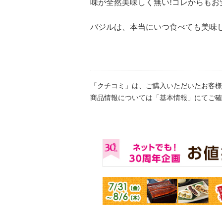
味が全然美味しく無い!コレからもお
のカルボナーラソースのピッツァ。
塩ベーコンを使用しています。豚バ
バジルは、本当にいつ食べても美味
をすり込み、５日間以上熟成させて
味豊かなベーコンに仕上げています
けにしっかりとこだわっているため
ースと合わせても、豚バラ肉ならで
「クチコミ」は、ご購入いただいたお客様
ことができます。
商品情報については「基本情報」にてご確
【内容】
・ジェノベーゼ１６０ｇ×４
【期限表示】
・商品発送日より 賞味期限 冷凍
【同梱書類】
・なし
【内容】