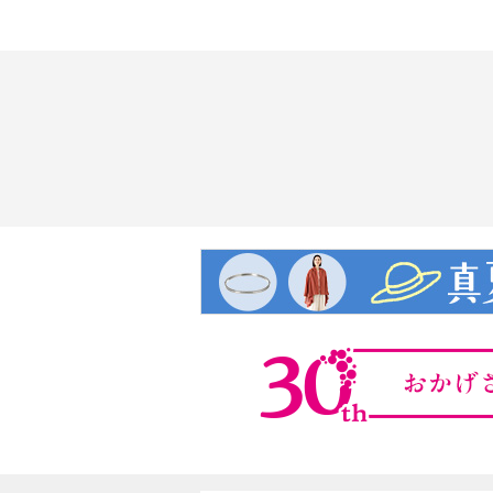
・カルボナーラ１５５ｇ×４
【期限表示】
・商品発送日より 賞味期限 冷凍
【同梱書類】
・なし