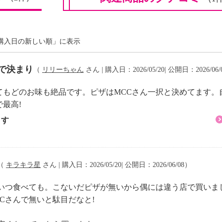
に配送できない地域がご
購入日の新しい順」に表示
ルで人気の「ミラノ風薄
ご紹介します。焼き上が
で決まり
（
リリーちゃん
さん | 購入日：2026/05/20| 公開日：2026/06/
薄い生地にたっぷりのソ
徴です。
てもどのお味も絶品です。ピザはMCCさん一択と決めてます。
オイル）＞
最高!
ゼソースとチーズを、絶
ます
ツァ。乾燥したものでは
を作っているため、きれ
ジル特有の爽やかな香り
に仕上がるオリーブオイ
（
キラキラ星
さん | 購入日：2026/05/20| 公開日：2026/06/08）
。いつ食べても。こないだピザが無いから偶には違う店で買いま
Cさんで無いと駄目だなと!
ダムチーズ、パルメザン
せた、コクのある味わい