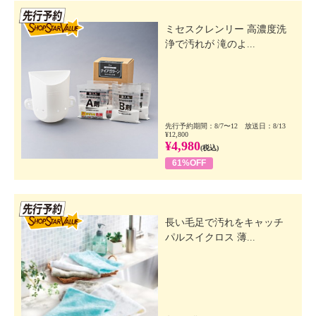
先行SSV
ミセスクレンリー 高濃度洗
浄で汚れが 滝のよ...
先行予約期間：8/7〜12 放送日：8/13
¥12,800
¥4,980
(税込)
61%OFF
先行SSV
長い毛足で汚れをキャッチ
パルスイクロス 薄...