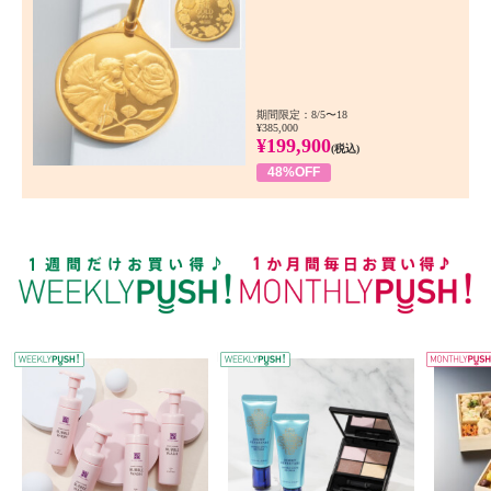
期間限定：8/5〜18
¥385,000
¥199,900
(税込)
48%OFF
WEEKLY PUSH
W