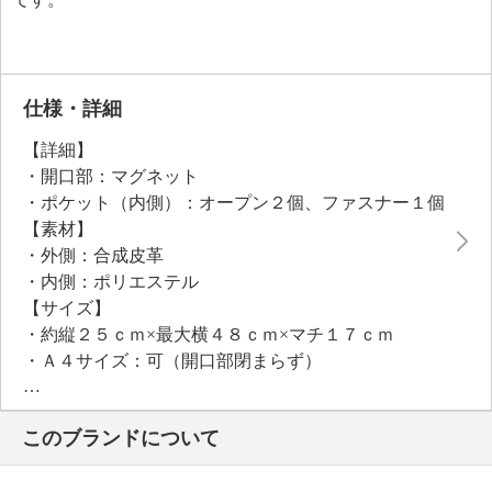
仕様・詳細
【詳細】
・開口部：マグネット
・ポケット（内側）：オープン２個、ファスナー１個
【素材】
・外側：合成皮革
・内側：ポリエステル
【サイズ】
・約縦２５ｃｍ×最大横４８ｃｍ×マチ１７ｃｍ
・Ａ４サイズ：可（開口部閉まらず）
【重さ】
・約６７０ｇ
このブランドについて
【個体差あり】
・個体差あり