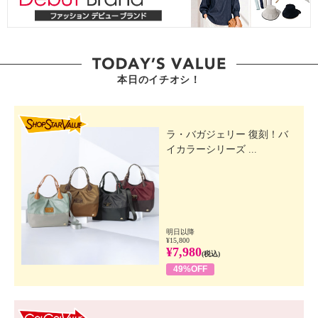
本日のイチオシ！
SHOP STAR VALUE
ラ・バガジェリー 復刻！バ
イカラーシリーズ ...
明日以降
¥15,800
¥7,980
(税込)
49%OFF
GO! GO! VALUE