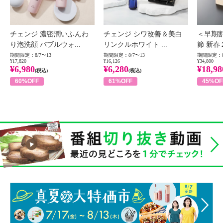
チェンジ 濃密潤いふんわ
チェンジ シワ改善＆美白
＜早期
り泡洗顔 バブルウォ...
リンクルホワイト ...
節 新春
期間限定：8/7〜13
期間限定：8/7〜13
期間限定：8
¥17,820
¥16,126
¥34,800
¥6,980
¥6,280
¥18,98
(税込)
(税込)
60%OFF
61%OFF
45%OF