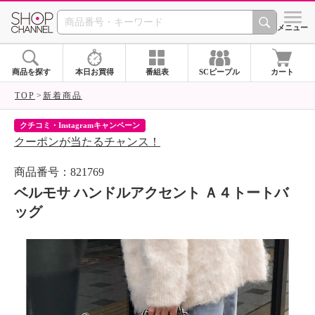
SHOP CHANNEL 
メニュー
商品を探す
本日お買得
番組表
SCピープル
カート
TOP
新着商品
クチコミ・Instagramキャンペーン
ネ
クーポンが当たるチャンス！
ネ
商品番号：821769
ベルモサ ハンドルアクセント Ａ４トートバ
ッグ