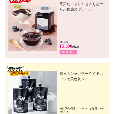
果実たっぷり！ とろりなめ
らか食感の ブルー...
¥14,520
¥5,890
(税込)
59%OFF
先行SSV
毎日のシャンプーで うるお
いツヤ美色髪へ！ ...
先行予約期間：8/10〜13 放送日：8/14
¥16,434