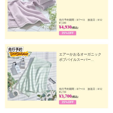
先行予約期間：8/7〜11 放送日：8/12
¥7,590
¥4,930
(税込)
35%OFF
先行SSV
エアーかおるオーガニック
ボブパイルスーパー...
先行予約期間：8/7〜11 放送日：8/12
¥5,720
¥3,700
(税込)
35%OFF