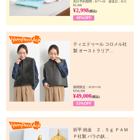
先行予約期間：8/7〜10 放送日：8/11
¥5,940
¥2,998
(税込)
49%OFF
Happy Price Value
ティエドゥール コロメル社
製 オーストラリア...
期間限定：8/10〜16
¥104,500
¥49,000
(税込)
53%OFF
Happy Price Value
祈平 純金 ２．５ｇ ＰＡＭ
Ｐ社製 バラの妖...