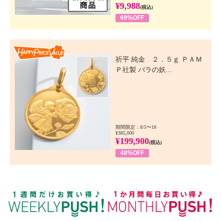
¥9,988
(税込)
69%OFF
Happy Price Value
祈平 純金 ２．５ｇ ＰＡＭ
Ｐ社製 バラの妖...
期間限定：8/5〜18
¥385,000
¥199,900
(税込)
48%OFF