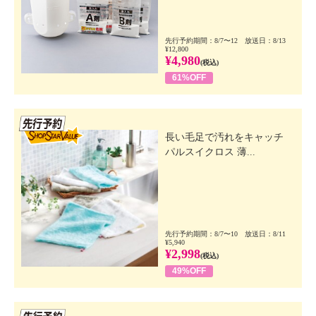
先行予約期間：8/7〜12 放送日：8/13
¥12,800
¥4,980
(税込)
61%OFF
先行SSV
長い毛足で汚れをキャッチ
パルスイクロス 薄...
先行予約期間：8/7〜10 放送日：8/11
¥5,940
¥2,998
(税込)
49%OFF
先行SSV