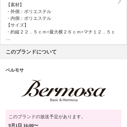
【素材】
・外側：ポリエステル
・内側：ポリエステル
【サイズ】
・約縦２２．５ｃｍ×最大横２６ｃｍ×マチ１２．５ｃ
ｍ
・Ａ４サイズ：不可
このブランドについて
【重さ】
・約２８０ｇ
【個体差あり】
ベルモサ
・個体差あり
【原産国（地）】
・中国製
このブランドの放送予定があります。
9月1日 16:00〜