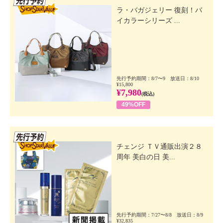
ラ・バガジェリー 復刻！バ
イカラーシリーズ ...
先行予約期間：8/7〜9 放送日：8/10
¥15,800
¥7,980
(税込)
49%OFF
先行SSV
チェンジ ＴＶ通販出演２８
周年 美白の日 美...
先行予約期間：7/27〜8/8 放送日：8/9
¥32,835