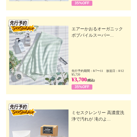
35%OFF
先行SSV
エアーかおるオーガニック
ボブパイルスーパー...
先行予約期間：8/7〜11 放送日：8/12
¥5,720
¥3,700
(税込)
35%OFF
先行SSV
ミセスクレンリー 高濃度洗
浄で汚れが 滝のよ...