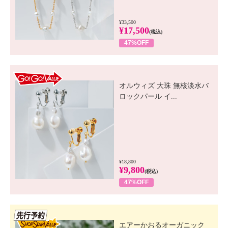
¥33,500
¥17,500
(税込)
47%OFF
GO! GO! VALUE
オルウィズ 大珠 無核淡水バ
ロックパール イ...
¥18,800
¥9,800
(税込)
47%OFF
先行SSV
エアーかおるオーガニック