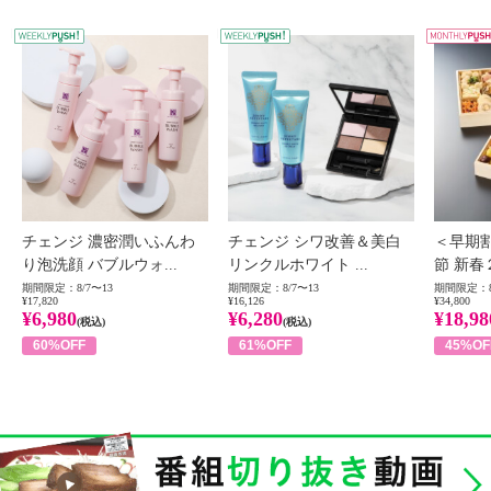
WEEKLY PUSH
W
チェンジ 濃密潤いふんわ
チェンジ シワ改善＆美白
＜早期
り泡洗顔 バブルウォ...
リンクルホワイト ...
節 新春
期間限定：8/7〜13
期間限定：8/7〜13
期間限定：8
¥17,820
¥16,126
¥34,800
¥6,980
¥6,280
¥18,98
(税込)
(税込)
60%OFF
61%OFF
45%OF