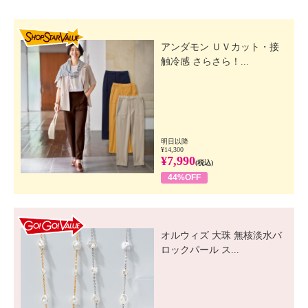
SHOP STAR VALUE
アンダモン ＵＶカット・接
触冷感 さらさら！...
明日以降
¥14,300
¥7,990
(税込)
44%OFF
GO! GO! VALUE
オルウィズ 大珠 無核淡水バ
ロックパール ス...