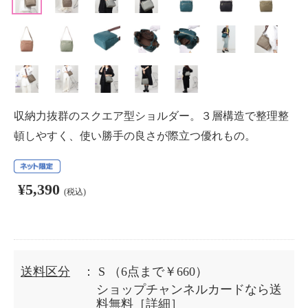
収納力抜群のスクエア型ショルダー。３層構造で整理整
頓しやすく、使い勝手の良さが際立つ優れもの。
¥5,390
(税込)
送料区分
： S
（6点まで￥660）
ショップチャンネルカードなら送
料無料［
詳細
］