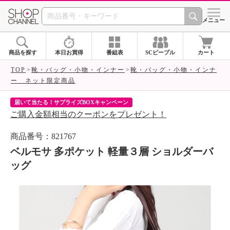
SHOP CHANNEL 
メニュー
商品を探す
本日お買得
番組表
SCピープル
カート
TOP
靴・バッグ・小物・インナー
靴・バッグ・小物・インナ
ー ネット限定商品
届いて当たる！サプライズBOXキャンペーン
ク
ご購入金額相当のクーポンをプレゼント！
ク
商品番号：821767
ベルモサ 多ポケット 軽量３層 ショルダーバ
ッグ