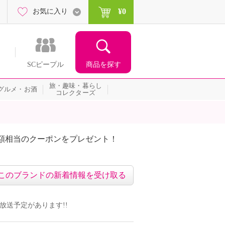
¥0
お気に入り
商品を探す
SCピープル
旅・趣味・暮らし
グルメ・お酒
コレクターズ
額相当のクーポンをプレゼント！
このブランドの新着情報を受け取る
の放送予定があります!!