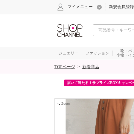
マイメニュー
新規会員登録
心おどる、瞬
靴・バ
ジュエリー
ファッション
小物・イ
SALE
>
TOPページ
新着商品
ンを2回プレゼント！
届いて当たる！サプライズBOXキャンペ
Zoom