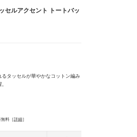
タッセルアクセント トートバッ
れるタッセルが華やかなコットン編み
躍。
料無料［
詳細
］