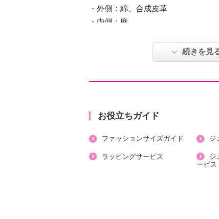
・外側：綿、合成皮革
・内側：麻
【サイズ】
・約縦２９ｃｍ×最大横３２ｃｍ
続きを見
・Ａ４サイズ：不可
【重さ】
・約３８０ｇ
【個体差あり】
・個体差あり
お役立ちガイド
【原産国（地）】
ファッションサイズガイド
ジ
・中国製
ラッピングサービス
ジ
ービス