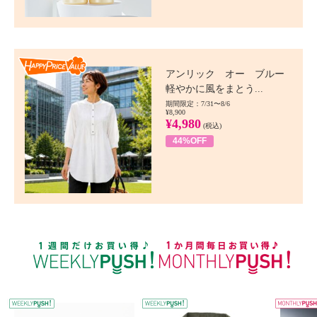
Happy Price value
アンリック オー ブルー
軽やかに風をまとう...
期間限定：7/31〜8/6
¥8,900
¥4,980
(税込)
44%OFF
WEEKLY PUSH
W