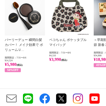
パーリーデュー 瞬間白髪
ペコちゃん ポケッタブル
＜早期
カバー！ メイク効果で ボ
マイバッグ
節 新
リュームＵ...
期間限定：7/31〜8/6
期間限定：8
¥4,510
¥34,800
期間限定：7/31〜8/6
¥3,990
¥18,98
(税込)
¥14,524
¥5,980
45%OF
(税込)
58%OFF