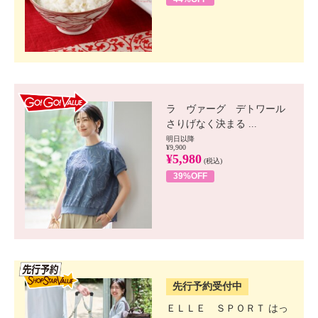
GO!GO! VALUE
ラ ヴァーグ デトワール
さりげなく決まる ...
明日以降
¥9,900
¥5,980
(税込)
39%OFF
SSV先行
先行予約受付中
ＥＬＬＥ ＳＰＯＲＴ はっ