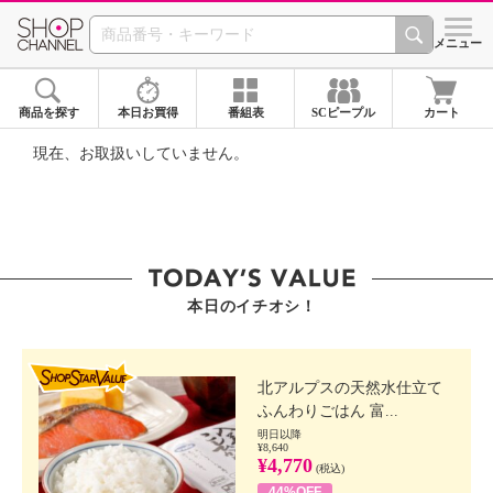
SHOP CHANNEL ショ
メニュー
商品を探す
本日お買得
番組表
SCピープル
カート
現在、お取扱いしていません。
本日のイチオシ！
SHOP STAR VALUE
北アルプスの天然水仕立て
ふんわりごはん 富...
明日以降
¥8,640
¥4,770
(税込)
44%OFF