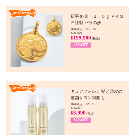
Happy Price value
祈平 純金 ２．５ｇ ＰＡＭ
Ｐ社製 バラの妖...
期間限定：8/5〜18
¥385,000
¥199,900
(税込)
48%OFF
Happy Price value
キュアフォルテ 髪と頭皮の
老舗サロン開発 し...
期間限定：8/1〜7
¥13,200
¥5,990
(税込)
54%OFF