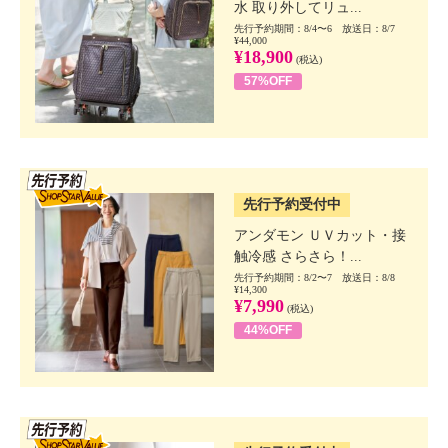
水 取り外してリュ...
先行予約期間：8/4〜6 放送日：8/7
¥44,000
¥18,900
(税込)
57%OFF
SSV先行
先行予約受付中
アンダモン ＵＶカット・接
触冷感 さらさら！...
先行予約期間：8/2〜7 放送日：8/8
¥14,300
¥7,990
(税込)
44%OFF
SSV先行