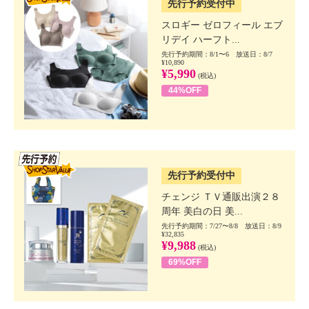
先行予約受付中
スロギー ゼロフィール エブ
リデイ ハーフト...
先行予約期間：8/1〜6 放送日：8/7
¥10,890
¥5,990
(税込)
44%OFF
SSV先行
先行予約受付中
チェンジ ＴＶ通販出演２８
周年 美白の日 美...
先行予約期間：7/27〜8/8 放送日：8/9
¥32,835
¥9,988
(税込)
69%OFF