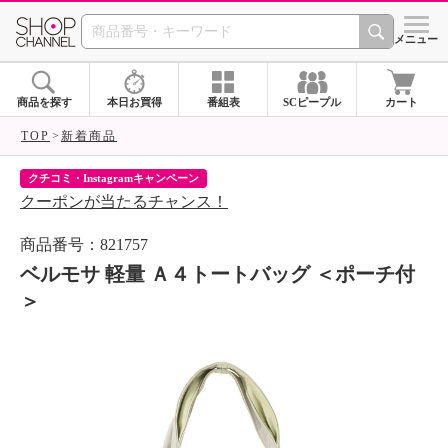
SHOP CHANNEL 
メニュー
商品を探す
本日お買得
番組表
SCピープル
カート
TOP
新着商品
クチコミ・Instagramキャンペーン
ネ
クーポンが当たるチャンス！
ネ
商品番号：821757
ベルモサ 軽量 Ａ４トートバッグ ＜ポーチ付
＞