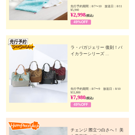
先行予約期間：8/7〜10 放送日：8/11
¥5,940
¥2,998
(税込)
49%OFF
先行SSV
ラ・バガジェリー 復刻！バ
イカラーシリーズ ...
先行予約期間：8/7〜9 放送日：8/10
¥15,800
¥7,980
(税込)
49%OFF
Happy Price Value
チェンジ 際立つ白さへ！ 美