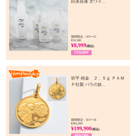
白美容液 ホワイ...
期間限定：8/9〜15
¥34,580
¥8,999
(税込)
73%OFF
Happy Price Value
祈平 純金 ２．５ｇ ＰＡＭ
Ｐ社製 バラの妖...
期間限定：8/5〜18
¥385,000
¥199,900
(税込)
48%OFF