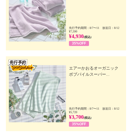
先行予約期間：8/7〜11 放送日：8/12
¥7,590
¥4,930
(税込)
35%OFF
先行SSV
エアーかおるオーガニック
ボブパイルスーパー...
先行予約期間：8/7〜11 放送日：8/12
¥5,720
¥3,700
(税込)
35%OFF