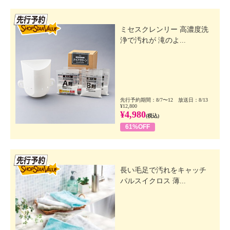
先行SSV
ミセスクレンリー 高濃度洗
浄で汚れが 滝のよ...
先行予約期間：8/7〜12 放送日：8/13
¥12,800
¥4,980
(税込)
61%OFF
先行SSV
長い毛足で汚れをキャッチ
パルスイクロス 薄...