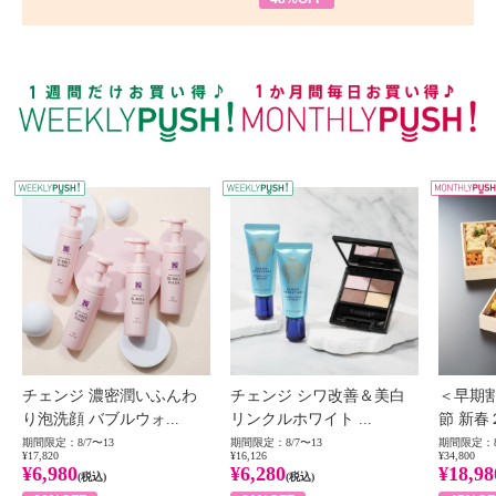
WEEKLY PUSH
W
チェンジ 濃密潤いふんわ
チェンジ シワ改善＆美白
＜早期
り泡洗顔 バブルウォ...
リンクルホワイト ...
節 新春
期間限定：8/7〜13
期間限定：8/7〜13
期間限定：8
¥17,820
¥16,126
¥34,800
¥6,980
¥6,280
¥18,98
(税込)
(税込)