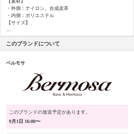
【素材】
・外側：ナイロン、合成皮革
・内側：ポリエステル
【サイズ】
・約縦２７．５ｃｍ×最大横３７ｃｍ×マチ１５ｃｍ
・Ａ４サイズ：可
このブランドについて
【重さ】
・約５１０ｇ
【個体差あり】
ベルモサ
・個体差あり
【原産国（地）】
・中国製
＜ポーチ＞
【詳細】
・開口部：ファスナー
このブランドの放送予定があります。
【素材】
9月1日 16:00〜
・外側：合成皮革
・内側：ポリエステル