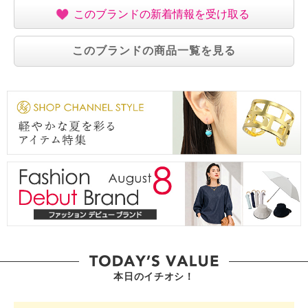
【サイズ】
このブランドの新着情報を受け取る
・約縦９ｃｍ×最大横１３ｃｍ
・Ａ４サイズ：不可
このブランドの商品一覧を見る
【重さ】
・約３５ｇ
【個体差あり】
・個体差あり
【原産国（地）】
・中国製
本日のイチオシ！