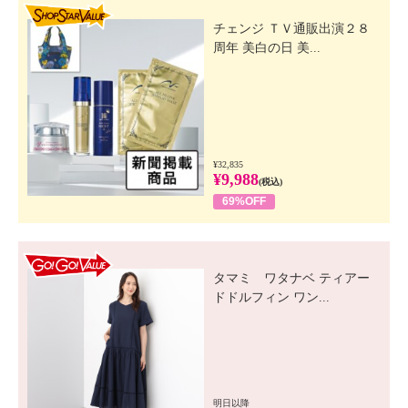
SHOP STAR VALUE
チェンジ ＴＶ通販出演２８
周年 美白の日 美...
¥32,835
¥9,988
(税込)
69%OFF
GO! GO! VALUE
タマミ ワタナベ ティアー
ドドルフィン ワン...
明日以降