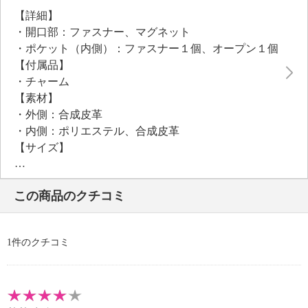
【詳細】
・開口部：ファスナー、マグネット
・ポケット（内側）：ファスナー１個、オープン１個
【付属品】
・チャーム
【素材】
・外側：合成皮革
・内側：ポリエステル、合成皮革
【サイズ】
・約縦１７ｃｍ×最大横３１ｃｍ×マチ１４ｃｍ
・Ａ４サイズ：不可
この商品のクチコミ
【重さ】
・約３５５ｇ
【個体差あり】
1件のクチコミ
・個体差あり
【原産国（地）】
・中国製