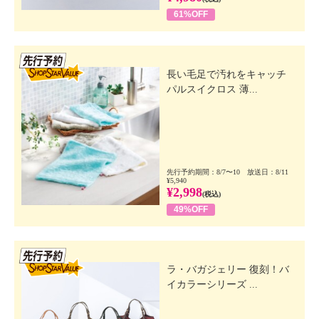
61%OFF
先行SSV
長い毛足で汚れをキャッチ
パルスイクロス 薄...
先行予約期間：8/7〜10 放送日：8/11
¥5,940
¥2,998
(税込)
49%OFF
先行SSV
ラ・バガジェリー 復刻！バ
イカラーシリーズ ...