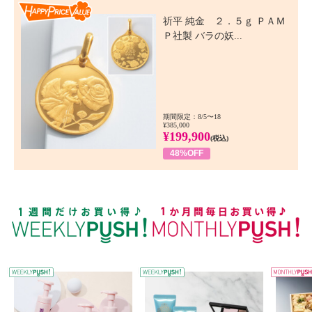
Happy Price Value
祈平 純金 ２．５ｇ ＰＡＭ
Ｐ社製 バラの妖...
期間限定：8/5〜18
¥385,000
¥199,900
(税込)
48%OFF
WEEKLY PUSH
W