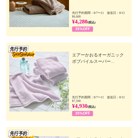
先行予約期間：8/7〜11 放送日：8/12
¥6,600
¥4,280
(税込)
35%OFF
先行SSV
エアーかおるオーガニック
ボブパイルスーパー...
先行予約期間：8/7〜11 放送日：8/12
¥7,590
¥4,930
(税込)
35%OFF
先行SSV