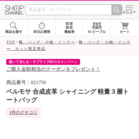
SHOP CHANNEL 
メニュー
商品を探す
本日お買得
番組表
SCピープル
カート
TOP
靴・バッグ・小物・インナー
靴・バッグ・小物・インナ
ー ネット限定商品
届いて当たる！サプライズBOXキャンペーン
ク
ご購入金額相当のクーポンをプレゼント！
ク
商品番号：821750
ベルモサ 合成皮革 シャイニング 軽量３層ト
ートバッグ
1件のクチコミ