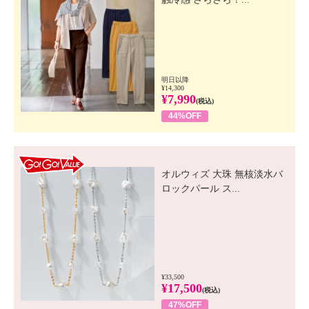
明日以降
¥14,300
¥7,990
(税込)
44%OFF
GO! GO! VALUE
オルウィズ 大珠 無核淡水バ
ロックパール ス...
¥33,500
¥17,500
(税込)
47%OFF