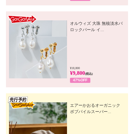
GO! GO! VALUE
オルウィズ 大珠 無核淡水バ
ロックパール イ...
¥18,800
¥9,800
(税込)
47%OFF
先行SSV
エアーかおるオーガニック
ボブパイルスーパー...