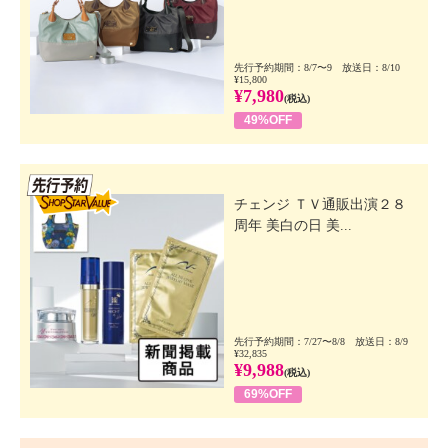
先行予約期間：8/7〜9 放送日：8/10
¥15,800
¥7,980
(税込)
49%OFF
先行SSV
チェンジ ＴＶ通販出演２８
周年 美白の日 美...
先行予約期間：7/27〜8/8 放送日：8/9
¥32,835
¥9,988
(税込)
69%OFF