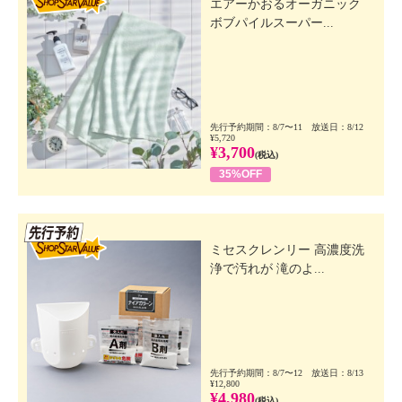
エアーかおるオーガニック
ボブパイルスーパー...
先行予約期間：8/7〜11 放送日：8/12
¥5,720
¥3,700
(税込)
35%OFF
先行SSV
ミセスクレンリー 高濃度洗
浄で汚れが 滝のよ...
先行予約期間：8/7〜12 放送日：8/13
¥12,800
¥4,980
(税込)