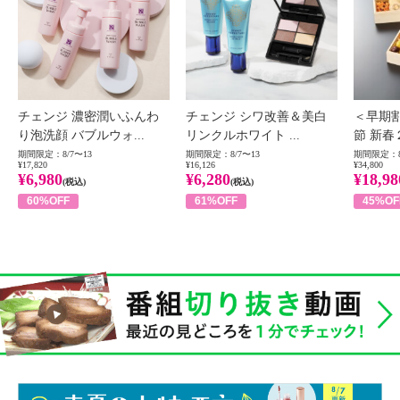
チェンジ 濃密潤いふんわ
チェンジ シワ改善＆美白
＜早期
り泡洗顔 バブルウォ...
リンクルホワイト ...
節 新春
期間限定：8/7〜13
期間限定：8/7〜13
期間限定：8
¥17,820
¥16,126
¥34,800
¥6,980
¥6,280
¥18,98
(税込)
(税込)
60%OFF
61%OFF
45%OF