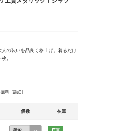
の 上質メタリックＴシャツ
大人の装いを品良く格上げ。着るだけ
一枚。
料無料［
詳細
］
個数
在庫