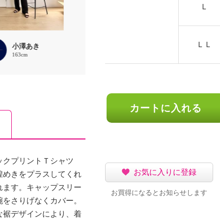
Ｌ
ＬＬ
小澤あき
ruru
ほな
163cm
158cm
156cm
カートに入れる
ックプリントＴシャツ
お気に入りに登録
煌めきをプラスしてくれ
れます。キャップスリー
お買得になるとお知らせします
腕をさりげなくカバー。
な裾デザインにより、着