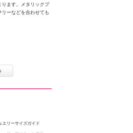
まります。メタリックプ
サリーなどを合わせても
る
ュエリーサイズガイド
可