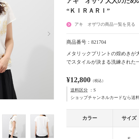
アキ オザワ 大人のため
“ＫＩＲＡＲＩ”
アキ オザワの商品一覧を見る
商品番号：821704
メタリックプリントの煌めきが
でスタイルが決まる洗練された
¥12,800
（税込）
送料区分
：S
ショップチャンネルカードなら送
カラー
サイズ
Ｓ