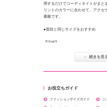
用するだけでコーディネイトがまと
リントのカラーに合わせて、アクセ
素敵です。
●普段と同じサイズをおすすめ
【詳細】
・袖の長さ：半袖
・裏地：なし
続きを見
・裾スリット：なし
・ポケット：なし
【素材】
・綿７２％、ポリエステル２８％
【メンテナンス（絵表示ラベル）】
お役立ちガイド
・手洗い：可
ファッションサイズガイド
ジ
・漂白処理：塩素系・酸素系漂白不
・タンブル乾燥：不可