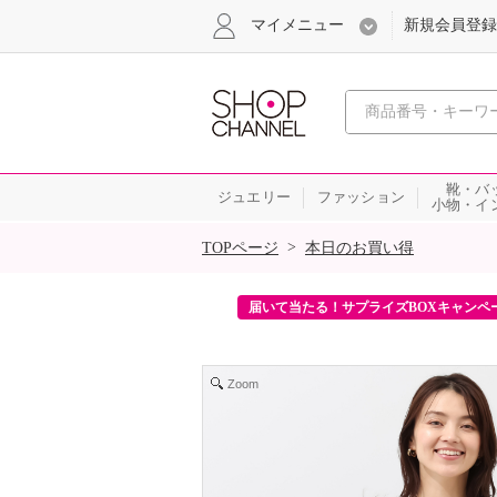
マイメニュー
新規会員登録
心おどる、瞬
靴・バ
ジュエリー
ファッション
小物・イ
SALE
>
TOPページ
本日のお買い得
ンを2回プレゼント！
届いて当たる！サプライズBOXキャンペ
Zoom