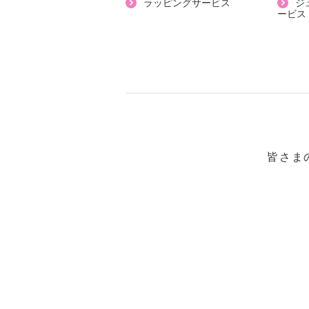
ラッピングサービス
ジ
ービス
・自然乾燥：日陰の吊り干し
・アイロン仕上げ：不可
・ドライクリーニング：不可
・ウエットクリーニング：可
【メンテナンス（ケアラベル）】
・単品洗い
・水や汗などによる色落ち、色移り
・摩擦による色落ち、色移り注意
皆さま
・中性洗剤使用
【原産国（地）】
・中国製