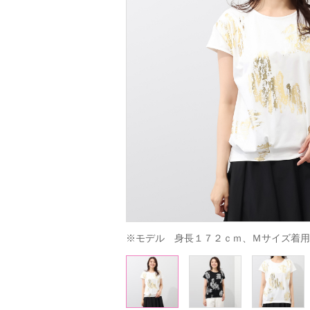
※モデル　身長１７２ｃｍ、Ｍサイズ着用