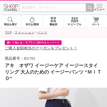
SHOP CHANNEL 
メニュー
商品を探す
本日お買得
番組表
SCピープル
カート
TOP
ファッション
パンツ
届いて当たる！サプライズBOXキャンペーン
ク
ご購入金額相当のクーポンをプレゼント！
ク
商品番号：821701
アキ オザワ イージーケア イージースタイ
リング 大人のための イージーパンツ “ＭＩＴ
Ｏ”