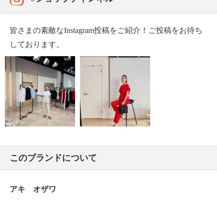
による色落ち、色移り注意
＜オフホワイト、ネイビー、ブラッドオレンジ＞ネッ
皆さまの素敵なInstagram投稿をご紹介！ご投稿をお待ち
ト使用
しております。
＜オフホワイト＞無蛍光洗剤使用
【原産国（地）】
・中国製
このブランドについて
アキ オザワ