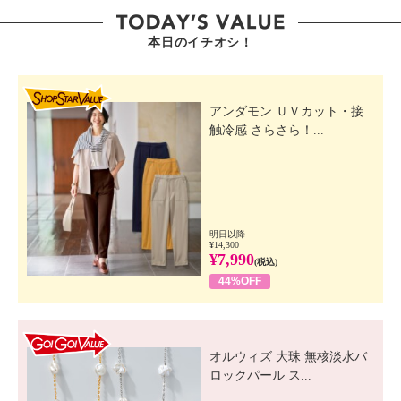
本日のイチオシ！
SHOP STAR VALUE
アンダモン ＵＶカット・接
触冷感 さらさら！...
明日以降
¥14,300
¥7,990
(税込)
44%OFF
GO! GO! VALUE
オルウィズ 大珠 無核淡水バ
ロックパール ス...