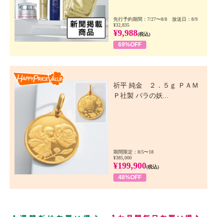
先行予約期間：7/27〜8/8 放送日：8/9
¥32,835
¥9,988
(税込)
69%OFF
Happy Price Value
祈平 純金 ２．５ｇ ＰＡＭ
Ｐ社製 バラの妖...
期間限定：8/5〜18
¥385,000
¥199,900
(税込)
48%OFF