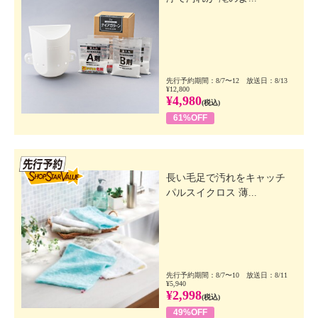
先行予約期間：8/7〜12 放送日：8/13
¥12,800
¥4,980
(税込)
61%OFF
先行SSV
長い毛足で汚れをキャッチ
パルスイクロス 薄...
先行予約期間：8/7〜10 放送日：8/11
¥5,940
¥2,998
(税込)
49%OFF