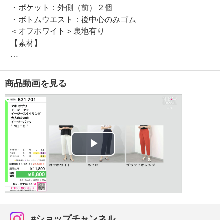
・ポケット：外側（前）２個
・ボトムウエスト：後中心のみゴム
＜オフホワイト＞裏地有り
【素材】
＜オフホワイト、ネイビー、ブラッドオレンジ＞ポリ
エステル９５％、ポリウレタン５％
・裏地：＜オフホワイト＞ポリエステル１００％
商品動画を見る
【メンテナンス（絵表示ラベル）】
・洗濯機：可
・漂白処理：塩素系・酸素系漂白不可
・タンブル乾燥：不可
・自然乾燥：日陰の吊り干し
・アイロン仕上げ：可（低温）
Play
・ドライクリーニング：石油系ドライクリーニング可
・ウエットクリーニング：可
Video
【メンテナンス（ケアラベル）】
＜オフホワイト、ネイビー、ブラッドオレンジ＞水や
汗などによる色落ち、色移り注意
#ショップチャンネル
＜オフホワイト、ネイビー、ブラッドオレンジ＞摩擦