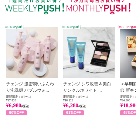
WEEKLY PUSH
W
チェンジ 濃密潤いふんわ
チェンジ シワ改善＆美白
＜早期
り泡洗顔 バブルウォ...
リンクルホワイト ...
節 新春
期間限定：8/7〜13
期間限定：8/7〜13
期間限定：8
¥17,820
¥16,126
¥34,800
¥6,980
¥6,280
¥18,98
(税込)
(税込)
60%OFF
61%OFF
45%OF