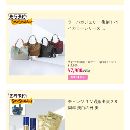
先行SSV
ラ・バガジェリー 復刻！バ
イカラーシリーズ ...
先行予約期間：8/7〜9 放送日：8/10
¥15,800
¥7,980
(税込)
49%OFF
先行SSV
チェンジ ＴＶ通販出演２８
周年 美白の日 美...