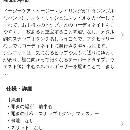
イージーケア・イージースタイリングが叶うシンプル
なパンツは、スタイリッシュにスタイルをカバーして
くれて、お手持ちのトップスとのコーディネイトもし
やすく、１枚あると重宝すること間違いなし。メタル
調のスナップボタンをあしらうことで、アクセサリー
なしでもコーディネイトに奥行きを添えられます。
シルエットは、気になるヒップや太もも辺りにゆとり
があり、裾に向かって細くなるテーパードタイプ。ウ
エスト後部中心のみゴムギャザーを配すことで、きち
んと感とはき心地の良さを両立しました。
はっ水機能を備えた、適度に落ち感のある軽くて柔ら
かな素材を使用しており、シワになりにくく、イージ
仕様・詳細
ーケアなので、旅行などの持ち運びにも便利です。
【詳細】
・開きの場所：前中心
●普段と同じサイズをおすすめ
・開きの仕様：スナップボタン、ファスナー
・裏地：なし
・スリット：なし