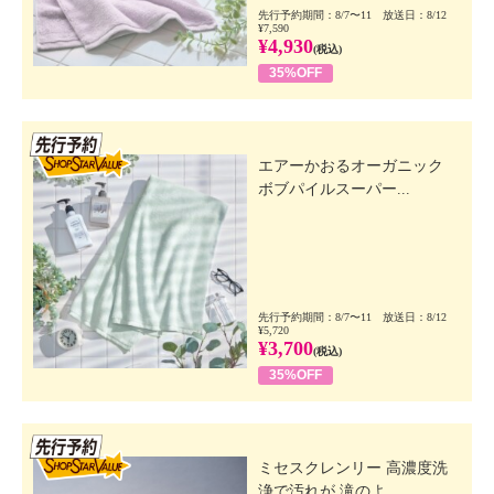
先行予約期間：8/7〜11 放送日：8/12
¥7,590
¥4,930
(税込)
35%OFF
先行SSV
エアーかおるオーガニック
ボブパイルスーパー...
先行予約期間：8/7〜11 放送日：8/12
¥5,720
¥3,700
(税込)
35%OFF
先行SSV
ミセスクレンリー 高濃度洗
浄で汚れが 滝のよ...