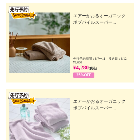
先行SSV
エアーかおるオーガニック
ボブパイルスーパー...
先行予約期間：8/7〜11 放送日：8/12
¥6,600
¥4,280
(税込)
35%OFF
先行SSV
エアーかおるオーガニック
ボブパイルスーパー...