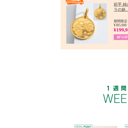
祈平 純
ラの妖..
期間限定：
¥385,000
¥199,
48%OF