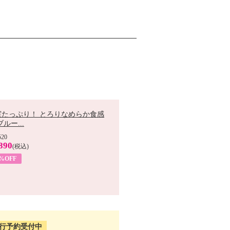
実たっぷり！ とろりなめらか食感
ブルー...
520
890
(税込)
9%OFF
行予約受付中