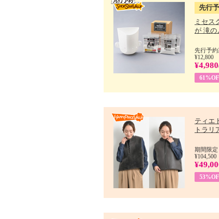
先行
ミセス
が 滝のよ
先行予約期
¥12,800
¥4,980
61%OF
ティエ
トラリア.
期間限定：
¥104,500
¥49,00
53%OF