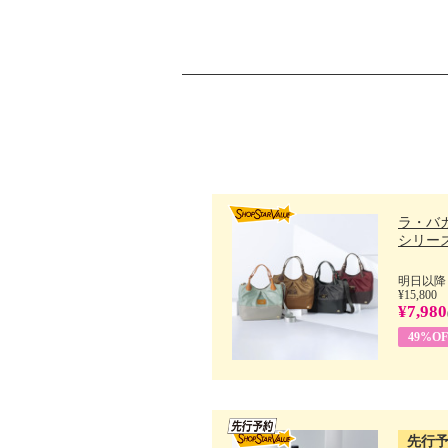
ラ・バ
シリーズ 
明日以降
¥15,800
¥7,980
49%OF
先行