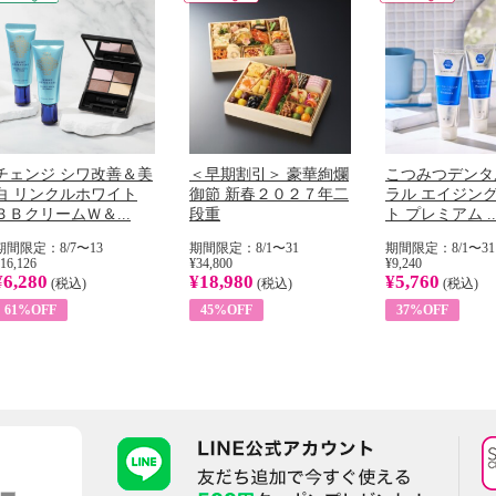
チェンジ シワ改善＆美
＜早期割引＞ 豪華絢爛
こつみつデンタ
白 リンクルホワイト
御節 新春２０２７年二
ラル エイジン
ＢＢクリームＷ＆...
段重
ト プレミアム ..
期間限定：8/7〜13
期間限定：8/1〜31
期間限定：8/1〜31
16,126
¥34,800
¥9,240
¥6,280
¥18,980
¥5,760
(税込)
(税込)
(税込)
61%OFF
45%OFF
37%OFF