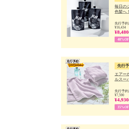
毎日の
色髪へ！ 
先行予約期
¥16,434
¥8,480
48%OF
先行
エアー
ルスーパ
先行予約期
¥7,590
¥4,930
35%OF