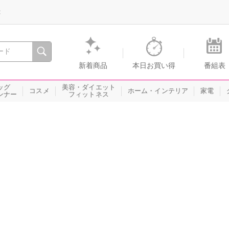
録
、瞬間を。通販・テレビショッピングのショップチャンネル
新着商品
本日お買い得
番組表
ッグ
美容・ダイエット
コスメ
ホーム・インテリア
家電
ンナー
フィットネス