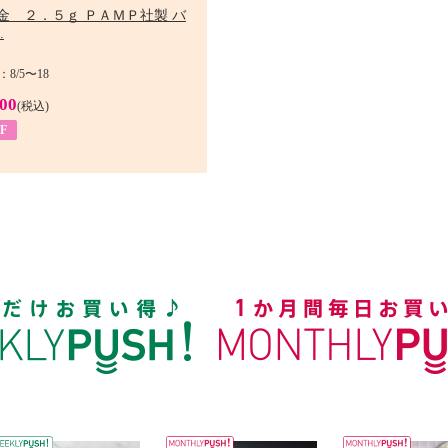
金 ２．５ｇ ＰＡＭＰ社製 バ
.
8/5〜18
900
(税込)
F