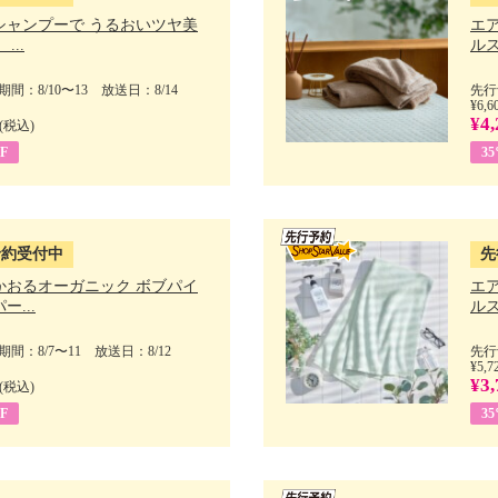
シャンプーで うるおいツヤ美
エ
...
ルス
間：8/10〜13 放送日：8/14
先行
¥6,6
¥4,
(税込)
F
3
予約受付中
先
かおるオーガニック ボブパイ
エ
ー...
ルス
間：8/7〜11 放送日：8/12
先行
¥5,7
¥3,
(税込)
F
3