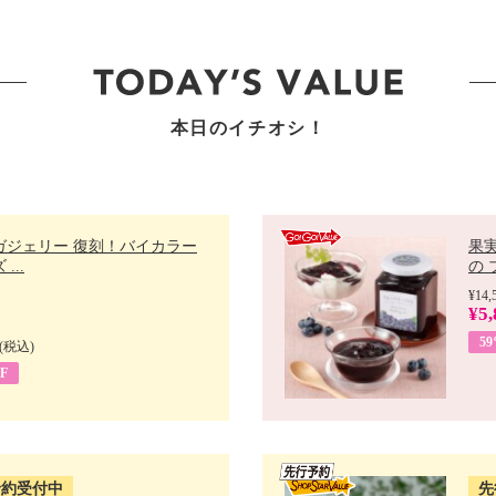
本日のイチオシ！
ガジェリー 復刻！バイカラー
果
...
の 
¥14,
¥5,
5
(税込)
F
予約受付中
先