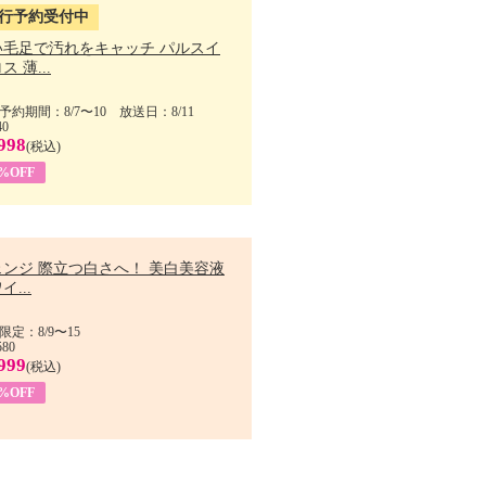
行予約受付中
い毛足で汚れをキャッチ パルスイ
ス 薄...
予約期間：8/7〜10 放送日：8/11
40
998
(税込)
9%OFF
ェンジ 際立つ白さへ！ 美白美容液
イ...
限定：8/9〜15
580
999
(税込)
3%OFF