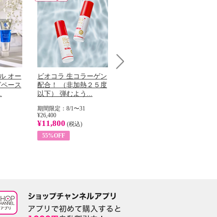
Next
ル オー
ビオコラ 生コラーゲン
オリタリア社 エキスト
チ
グペース
配合！ （非加熱２５度
ラバージン オリーブオ
わ
.
以下） 弾むよう...
イル （ノンフィ...
ッ
期間限定：8/1〜31
期間限定：8/1〜31
期
¥26,400
¥22,400
¥17
¥11,800
¥8,200
¥6
(税込)
(税込)
55%OFF
63%OFF