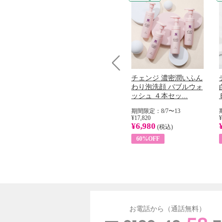
Prev
コラーゲン
オリタリア社 エキスト
チェンジ 濃密潤いふん
加熱２５度
ラバージン オリーブオ
わり泡洗顔 バブルウォ
...
イル （ノンフィ...
ッシュ ４本セッ...
31
期間限定：8/1〜31
期間限定：8/7〜13
¥22,400
¥17,820
¥
¥8,200
¥6,980
)
(税込)
(税込)
63%OFF
60%OFF
お電話から（通話無料）