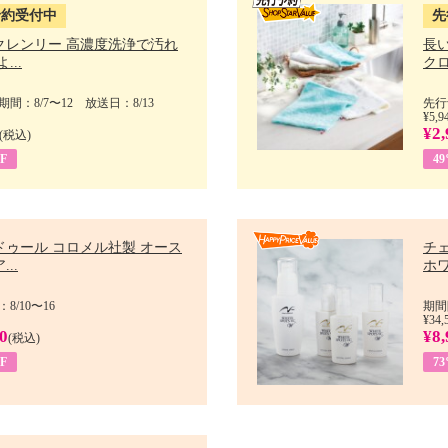
予約受付中
先
クレンリー 高濃度洗浄で汚れ
長
...
クロ
間：8/7〜12 放送日：8/13
先行
¥5,9
¥2,
(税込)
F
4
ドゥール コロメル社製 オース
チ
..
ホワ
8/10〜16
期間
¥34,
0
¥8,
(税込)
F
7