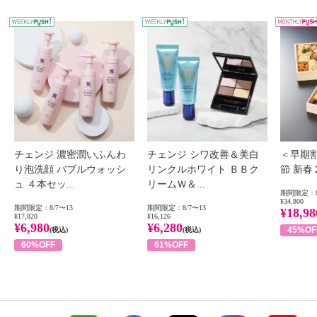
WEEKLY PUSH
W
チェンジ 濃密潤いふんわ
チェンジ シワ改善＆美白
＜早期
り泡洗顔 バブルウォッシ
リンクルホワイト ＢＢク
節 新
ュ ４本セッ...
リームＷ＆...
期間限定：8
¥34,800
期間限定：8/7〜13
期間限定：8/7〜13
¥18,98
¥17,820
¥16,126
¥6,980
¥6,280
45%OF
(税込)
(税込)
60%OFF
61%OFF