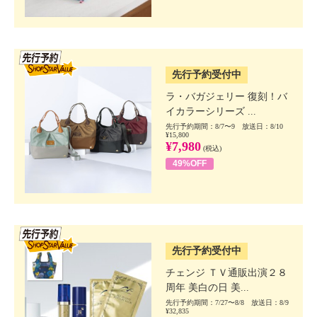
SSV先行
先行予約受付中
ラ・バガジェリー 復刻！バ
イカラーシリーズ ...
先行予約期間：8/7〜9 放送日：8/10
¥15,800
¥7,980
(税込)
49%OFF
SSV先行
先行予約受付中
チェンジ ＴＶ通販出演２８
周年 美白の日 美...
先行予約期間：7/27〜8/8 放送日：8/9
¥32,835