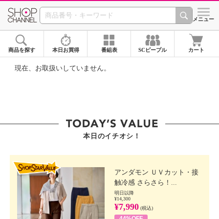
SHOP CHANNEL ショ
メニュー
商品を探す
本日お買得
番組表
SCピープル
カート
現在、お取扱いしていません。
本日のイチオシ！
SHOP STAR VALUE
アンダモン ＵＶカット・接
触冷感 さらさら！...
明日以降
¥14,300
¥7,990
(税込)
44%OFF