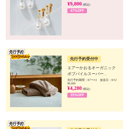
¥9,800
(税込)
47%OFF
SSV先行
先行予約受付中
エアーかおるオーガニック
ボブパイルスーパー...
先行予約期間：8/7〜11 放送日：8/12
¥6,600
¥4,280
(税込)
35%OFF
SSV先行