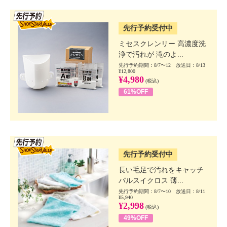
SSV先行
先行予約受付中
ミセスクレンリー 高濃度洗
浄で汚れが 滝のよ...
先行予約期間：8/7〜12 放送日：8/13
¥12,800
¥4,980
(税込)
61%OFF
SSV先行
先行予約受付中
長い毛足で汚れをキャッチ
パルスイクロス 薄...
先行予約期間：8/7〜10 放送日：8/11
¥5,940
¥2,998
(税込)
49%OFF