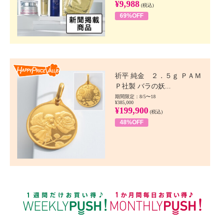
¥9,988
(税込)
69%OFF
Happy Price value
祈平 純金 ２．５ｇ ＰＡＭ
Ｐ社製 バラの妖...
期間限定：8/5〜18
¥385,000
¥199,900
(税込)
48%OFF