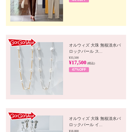
GO!GO! VALUE
オルウィズ 大珠 無核淡水バ
ロックパール ス...
¥33,500
¥17,500
(税込)
47%OFF
GO!GO! VALUE
オルウィズ 大珠 無核淡水バ
ロックパール イ...
¥18,800