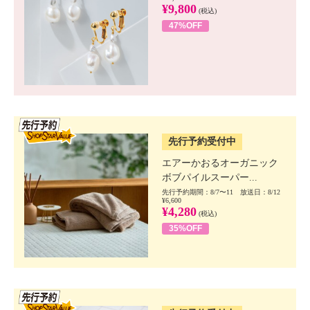
¥9,800
(税込)
47%OFF
SSV先行
先行予約受付中
エアーかおるオーガニック
ボブパイルスーパー...
先行予約期間：8/7〜11 放送日：8/12
¥6,600
¥4,280
(税込)
35%OFF
SSV先行