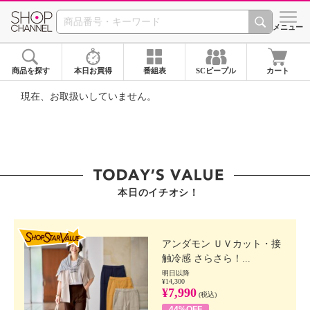
SHOP CHANNEL ショ
メニュー
商品を探す
本日お買得
番組表
SCピープル
カート
現在、お取扱いしていません。
本日のイチオシ！
SHOP STAR VALUE
アンダモン ＵＶカット・接
触冷感 さらさら！...
明日以降
¥14,300
¥7,990
(税込)
44%OFF