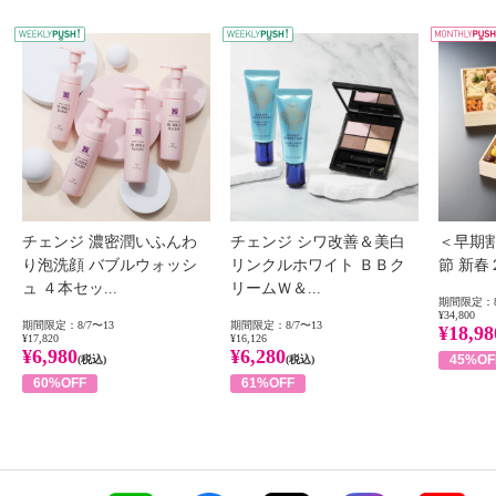
WEEKLY PUSH
W
チェンジ 濃密潤いふんわ
チェンジ シワ改善＆美白
＜早期
り泡洗顔 バブルウォッシ
リンクルホワイト ＢＢク
節 新
ュ ４本セッ...
リームＷ＆...
期間限定：8
¥34,800
期間限定：8/7〜13
期間限定：8/7〜13
¥18,98
¥17,820
¥16,126
¥6,980
¥6,280
45%OF
(税込)
(税込)
60%OFF
61%OFF