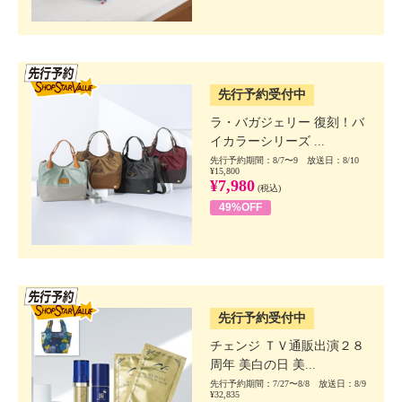
SSV先行
先行予約受付中
ラ・バガジェリー 復刻！バ
イカラーシリーズ ...
先行予約期間：8/7〜9 放送日：8/10
¥15,800
¥7,980
(税込)
49%OFF
SSV先行
先行予約受付中
チェンジ ＴＶ通販出演２８
周年 美白の日 美...
先行予約期間：7/27〜8/8 放送日：8/9
¥32,835