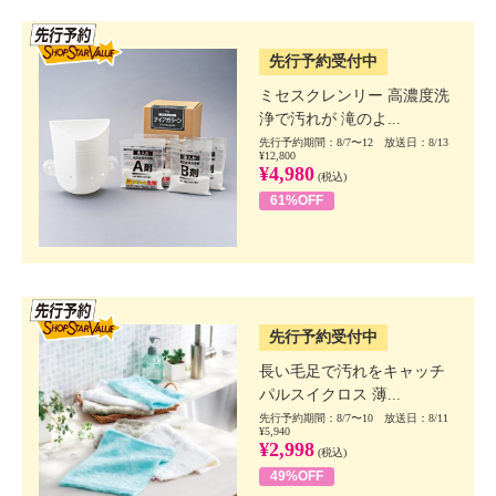
SSV先行
先行予約受付中
ミセスクレンリー 高濃度洗
浄で汚れが 滝のよ...
先行予約期間：8/7〜12 放送日：8/13
¥12,800
¥4,980
(税込)
61%OFF
SSV先行
先行予約受付中
長い毛足で汚れをキャッチ
パルスイクロス 薄...
先行予約期間：8/7〜10 放送日：8/11
¥5,940
¥2,998
(税込)
49%OFF