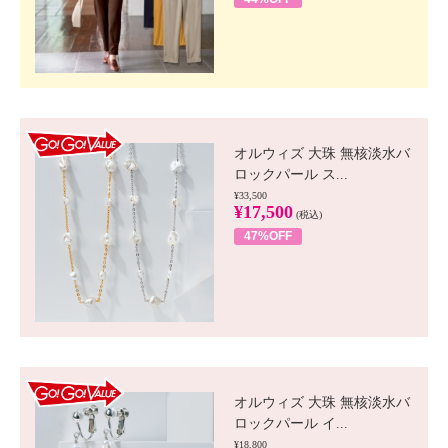
GO!GO! VALUE
オルウィズ 大珠 無核淡水バ
ロックパール ス...
¥33,500
¥17,500
(税込)
47%OFF
GO!GO! VALUE
オルウィズ 大珠 無核淡水バ
ロックパール イ...
¥18,800