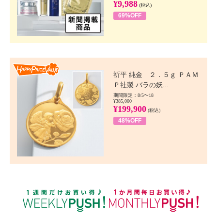
¥9,988
(税込)
69%OFF
Happy Price value
祈平 純金 ２．５ｇ ＰＡＭ
Ｐ社製 バラの妖...
期間限定：8/5〜18
¥385,000
¥199,900
(税込)
48%OFF