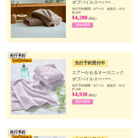
ボブパイルスーパー...
先行予約期間：8/7〜11 放送日：8/12
¥6,600
¥4,280
(税込)
35%OFF
SSV先行
先行予約受付中
エアーかおるオーガニック
ボブパイルスーパー...
先行予約期間：8/7〜11 放送日：8/12
¥7,590
¥4,930
(税込)
35%OFF
SSV先行