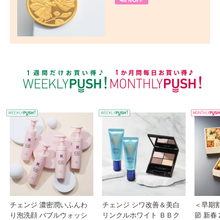
48%OFF
WEEKLY PUSH
W
チェンジ 濃密潤いふんわ
チェンジ シワ改善＆美白
＜早期
り泡洗顔 バブルウォッシ
リンクルホワイト ＢＢク
節 新