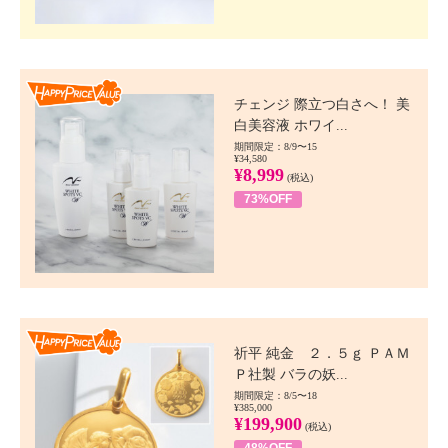
Happy Price value
チェンジ 際立つ白さへ！ 美
白美容液 ホワイ...
期間限定：8/9〜15
¥34,580
¥8,999
(税込)
73%OFF
Happy Price value
祈平 純金 ２．５ｇ ＰＡＭ
Ｐ社製 バラの妖...
期間限定：8/5〜18
¥385,000
¥199,900
(税込)