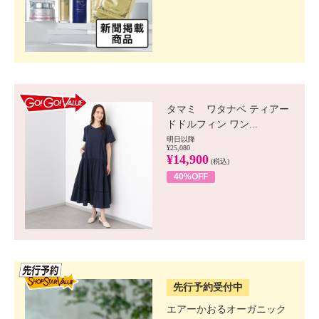
GO!GO! VALUE
タマミ ワタナベ ティアー
ドドルフィン ワン...
明日以降
¥25,080
¥14,900
(税込)
40%OFF
SSV先行
先行予約受付中
エアーかおるオーガニック