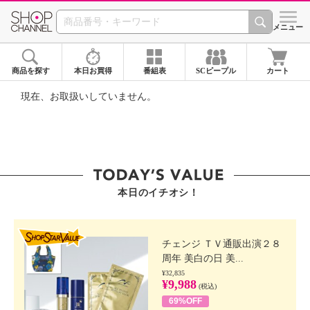
SHOP CHANNEL ショ
メニュー
商品を探す
本日お買得
番組表
SCピープル
カート
現在、お取扱いしていません。
本日のイチオシ！
SHOP STAR VALUE
チェンジ ＴＶ通販出演２８
周年 美白の日 美...
¥32,835
¥9,988
(税込)
69%OFF