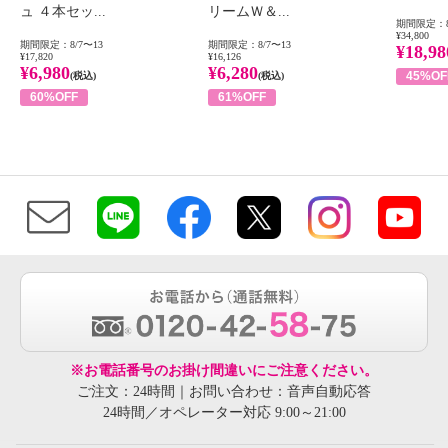
ュ ４本セッ...
リームＷ＆...
期間限定：8
¥34,800
期間限定：8/7〜13
期間限定：8/7〜13
¥18,98
¥17,820
¥16,126
¥6,980
¥6,280
45%OF
(税込)
(税込)
60%OFF
61%OFF
※お電話番号のお掛け間違いにご注意ください。
ご注文：24時間｜お問い合わせ：音声自動応答
24時間／オペレーター対応 9:00～21:00