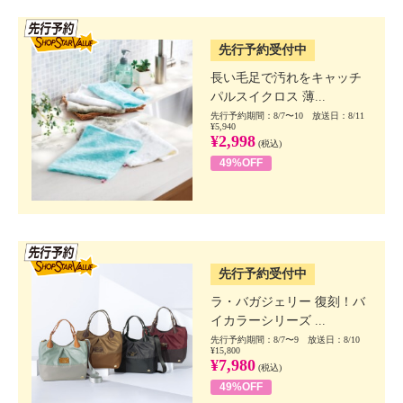
SSV先行
先行予約受付中
長い毛足で汚れをキャッチ
パルスイクロス 薄...
先行予約期間：8/7〜10 放送日：8/11
¥5,940
¥2,998
(税込)
49%OFF
SSV先行
先行予約受付中
ラ・バガジェリー 復刻！バ
イカラーシリーズ ...
先行予約期間：8/7〜9 放送日：8/10
¥15,800
¥7,980
(税込)
49%OFF