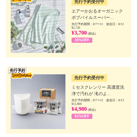
先行予約受付中
エアーかおるオーガニック
ボブパイルスーパー...
先行予約期間：8/7〜11 放送日：8/12
¥5,720
¥3,700
(税込)
35%OFF
SSV先行
先行予約受付中
ミセスクレンリー 高濃度洗
浄で汚れが 滝のよ...
先行予約期間：8/7〜12 放送日：8/13
¥12,800
¥4,980
(税込)
61%OFF