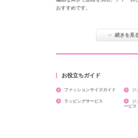
おすすめです。
【詳細】
・開口部：口金
続きを見
・カード収納枚数：６枚
・キーリング
【付属品】
・ギャランティメンバーカード
・チェーンストラップ
お役立ちガイド
【素材】
ファッションサイズガイド
ジ
・外側：牛革
・内側：レーヨン、牛革
ラッピングサービス
ジ
ービス
【サイズ】
・約縦９ｃｍ×横１４ｃｍ×厚み３ｃ
【重さ】
・約１１５ｇ