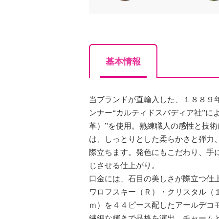
基本情報
当ブランドが直輸入した、１８８９
ンナー“カルティドスバディア社”に
革）”を使用。熟練職人の感性と技
は、しっとりとした柔らかさと弾力
際立ちます。発色にもこだわり、手
じさせる仕上がり。
口金には、石目の美しさが際立つ仕
ワロフスキー（Ｒ）・クリスタル（
ｍ）を４４ピース配したアールデコ
繊細な輝きで品格を演出。チャーム