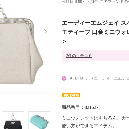
9月1日 0:00～ 他1件 このブラン
エーディーエムジェイ ス
モティーフ 口金ミニウォ
＞
2件のクチコミ
Ａ.Ｄ.Ｍ.Ｊ.（エーディーエム
商品番号：821627
ミニウォレットはもちろん、カ
使い方ができるアイテム。