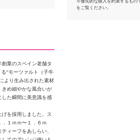
※優先的な購入を約束するもの
をご覧ください。
年創業のスペイン老舗タ
よる“モーツァルト（子牛
術により生み出された素材
、きめ細やかな風合いが
にした瞬間に美意識を感
上げを採用しました。ス
１．１ｍｍ〜１．６ｍ
モティーフをあしらい、
としてのアレンジ使いも