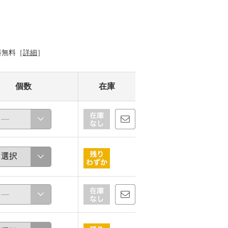
料無料［
詳細
］
個数
在庫