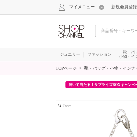
マイメニュー
新規会員登録
心おどる、瞬
靴・バ
ジュエリー
ファッション
小物・イ
SALE
>
TOPページ
靴・バッグ・小物・インナ
ンを2回プレゼント！
届いて当たる！サプライズBOXキャンペ
Zoom