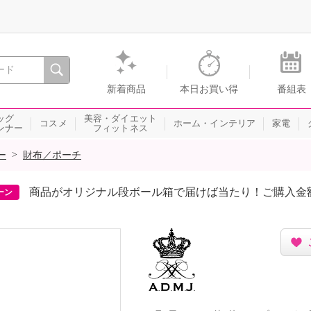
間を。通販・テレビショッピングのショップチャンネル
新着商品
本日お買い得
番組表
ッグ
美容・ダイエット
コスメ
ホーム・インテリア
家電
ンナー
フィットネス
>
ー
財布／ポーチ
商品がオリジナル段ボール箱で届けば当たり！ご購入金
ーン