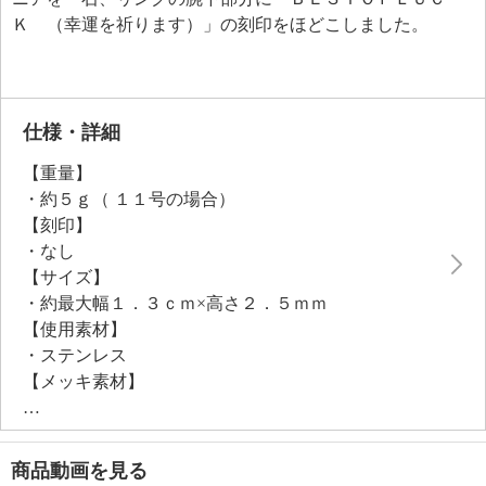
Ｋ （幸運を祈ります）」の刻印をほどこしました。
仕様・詳細
【重量】
・約５ｇ（ １１号の場合）
【刻印】
・なし
【サイズ】
・約最大幅１．３ｃｍ×高さ２．５ｍｍ
【使用素材】
・ステンレス
【メッキ素材】
・材質：ゴールドトーンコート
【その他】
・個体差あり
商品動画を見る
※リングのサイズ直し不可