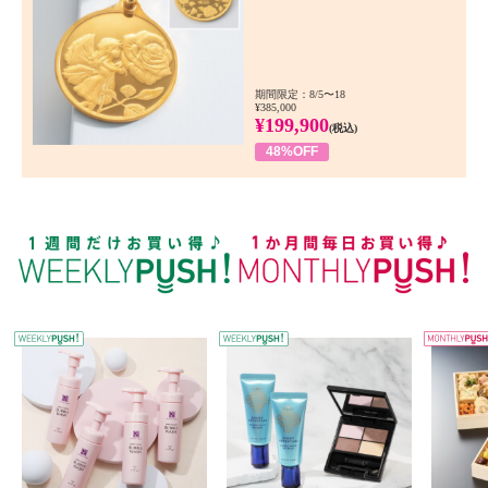
期間限定：8/5〜18
¥385,000
¥199,900
(税込)
48%OFF
WEEKLY PUSH
W