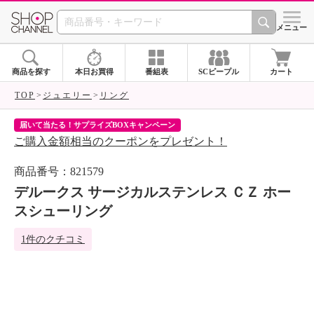
SHOP CHANNEL 
メニュー
商品を探す
本日お買得
番組表
SCピープル
カート
TOP
ジュエリー
リング
届いて当たる！サプライズBOXキャンペーン
ク
ご購入金額相当のクーポンをプレゼント！
ク
商品番号：821579
デルークス サージカルステンレス ＣＺ ホー
スシューリング
1件のクチコミ