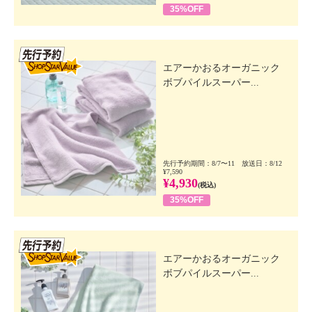
35%OFF
先行SSV
エアーかおるオーガニック
ボブパイルスーパー...
先行予約期間：8/7〜11 放送日：8/12
¥7,590
¥4,930
(税込)
35%OFF
先行SSV
エアーかおるオーガニック
ボブパイルスーパー...