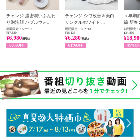
チェンジ 濃密潤いふんわ
チェンジ シワ改善＆美白
＜早期
り泡洗顔 バブルウォ...
リンクルホワイト ...
節 新春
期間限定：8/7〜13
期間限定：8/7〜13
期間限定：8
¥17,820
¥16,126
¥34,800
¥6,980
¥6,280
¥18,98
(税込)
(税込)
60%OFF
61%OFF
45%OF