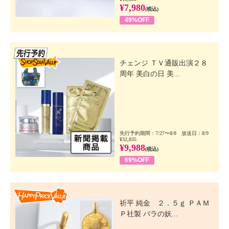
¥7,980
(税込)
49%OFF
先行SSV
チェンジ ＴＶ通販出演２８
周年 美白の日 美...
先行予約期間：7/27〜8/8 放送日：8/9
¥32,835
¥9,988
(税込)
69%OFF
Happy Price Value
祈平 純金 ２．５ｇ ＰＡＭ
Ｐ社製 バラの妖...