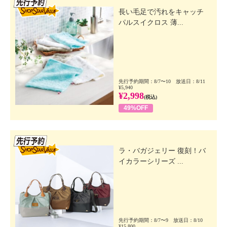
長い毛足で汚れをキャッチ
パルスイクロス 薄...
先行予約期間：8/7〜10 放送日：8/11
¥5,940
¥2,998
(税込)
49%OFF
先行SSV
ラ・バガジェリー 復刻！バ
イカラーシリーズ ...
先行予約期間：8/7〜9 放送日：8/10
¥15,800