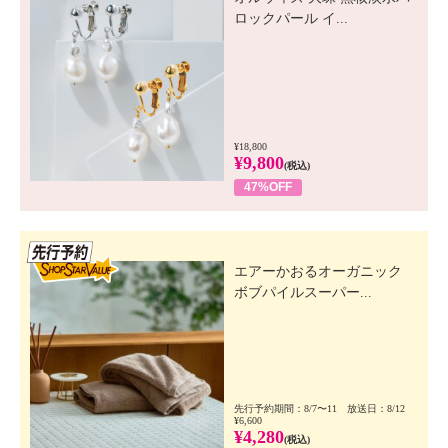
ロックパール イ...
¥18,800
¥9,800
(税込)
47%OFF
先行SSV
エアーかおるオーガニック
ボブパイルスーパー...
先行予約期間：8/7〜11 放送日：8/12
¥6,600
¥4,280
(税込)