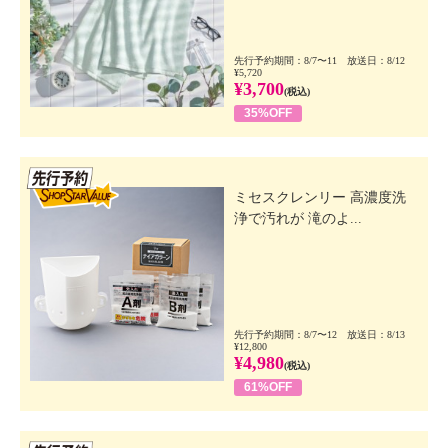
先行予約期間：8/7〜11 放送日：8/12
¥5,720
¥3,700
(税込)
35%OFF
先行SSV
ミセスクレンリー 高濃度洗
浄で汚れが 滝のよ...
先行予約期間：8/7〜12 放送日：8/13
¥12,800
¥4,980
(税込)
61%OFF
先行SSV