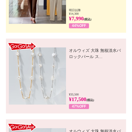
明日以降
¥14,300
¥7,990
(税込)
44%OFF
GO! GO! VALUE
オルウィズ 大珠 無核淡水バ
ロックパール ス...
¥33,500
¥17,500
(税込)
47%OFF
GO! GO! VALUE
オルウィズ 大珠 無核淡水バ