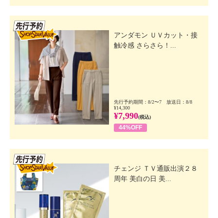
先行SSV
アンダモン ＵＶカット・接
触冷感 さらさら！...
先行予約期間：8/2〜7 放送日：8/8
¥14,300
¥7,990
(税込)
44%OFF
先行SSV
チェンジ ＴＶ通販出演２８
周年 美白の日 美...