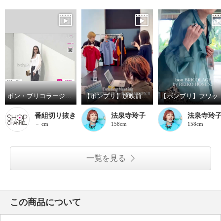
ボン・ブリコラージュ バイ レイコ・ホウセンジ 冷房対策もオシャレに！ フレアー感と 軽やかさでキメる 羽織るシアーブラウス
【ボンブリ】放映前のショートプレゼン
【ボンブリ】フワッと
番組切り抜き
法泉寺玲子
法泉寺玲
－ cm
158cm
158cm
一覧を見る
この商品について