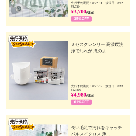
先行予約期間：8/7〜11 放送日：8/12
¥5,720
¥3,700
(税込)
35%OFF
先行SSV
ミセスクレンリー 高濃度洗
浄で汚れが 滝のよ...
先行予約期間：8/7〜12 放送日：8/13
¥12,800
¥4,980
(税込)
61%OFF
先行SSV
長い毛足で汚れをキャッチ
パルスイクロス 薄...