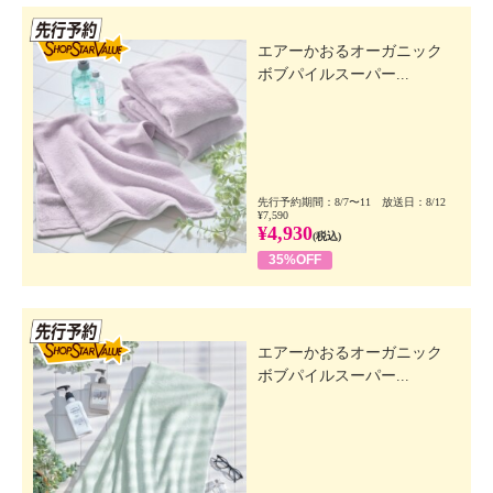
先行SSV
エアーかおるオーガニック
ボブパイルスーパー...
先行予約期間：8/7〜11 放送日：8/12
¥7,590
¥4,930
(税込)
35%OFF
先行SSV
エアーかおるオーガニック
ボブパイルスーパー...