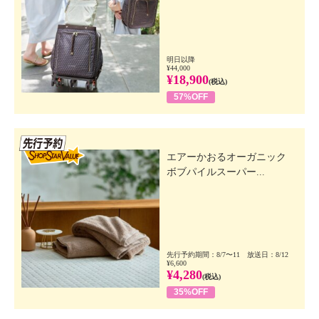
明日以降
¥44,000
¥18,900
(税込)
57%OFF
先行SSV
エアーかおるオーガニック
ボブパイルスーパー...
先行予約期間：8/7〜11 放送日：8/12
¥6,600
¥4,280
(税込)
35%OFF