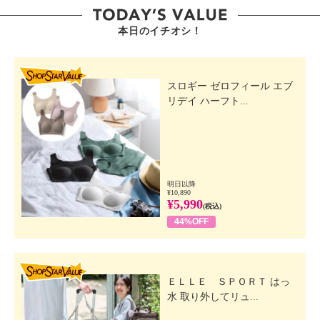
本日のイチオシ！
SHOP STAR VALUE
スロギー ゼロフィール エブ
リデイ ハーフト...
明日以降
¥10,890
¥5,990
(税込)
44%OFF
SHOP STAR VALUE
ＥＬＬＥ ＳＰＯＲＴ はっ
水 取り外してリュ...