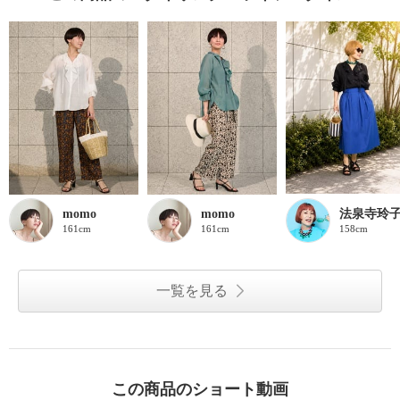
momo
momo
法泉寺玲
161cm
161cm
158cm
一覧を見る
この商品のショート動画