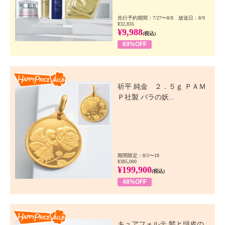
先行予約期間：7/27〜8/8 放送日：8/9
¥32,835
¥9,988
(税込)
69%OFF
Happy Price Value
祈平 純金 ２．５ｇ ＰＡＭ
Ｐ社製 バラの妖...
期間限定：8/5〜18
¥385,000
¥199,900
(税込)
48%OFF
Happy Price Value
キュアフォルテ 髪と頭皮の