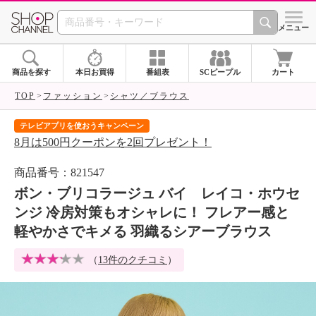
SHOP CHANNEL 
メニュー
商品を探す
本日お買得
番組表
SCピープル
カート
TOP
ファッション
シャツ／ブラウス
テレビアプリを使おうキャンペーン
届
8月は500円クーポンを2回プレゼント！
ご
商品番号：821547
ボン・ブリコラージュ バイ レイコ・ホウセ
ンジ 冷房対策もオシャレに！ フレアー感と
軽やかさでキメる 羽織るシアーブラウス
（
13件のクチコミ
）