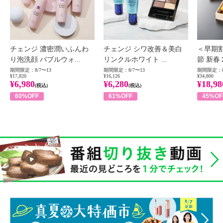
チェンジ 濃密潤いふんわ
チェンジ シワ改善＆美白
＜早期
り泡洗顔 バブルウォ...
リンクルホワイト ...
節 新春
期間限定：8/7〜13
期間限定：8/7〜13
期間限定：8
¥17,820
¥16,126
¥34,800
¥6,980
¥6,280
¥18,98
(税込)
(税込)
60%OFF
61%OFF
45%OF