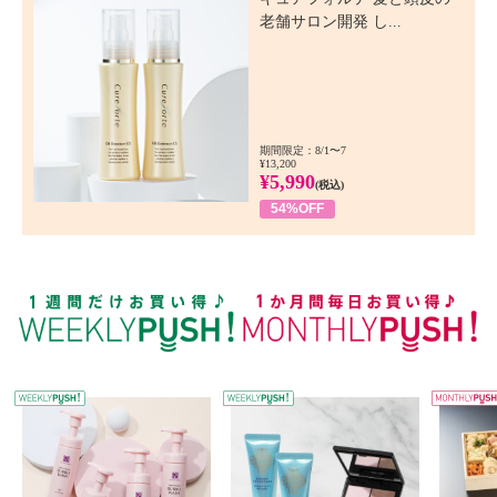
老舗サロン開発 し...
期間限定：8/1〜7
¥13,200
¥5,990
(税込)
54%OFF
WEEKLY PUSH
W