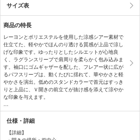
サイズ表
商品の特長
レーヨンとポリエステルを使用した涼感シアー素材で
仕立てた、軽やかでほんのり透ける質感が上品で涼し
げな印象です。ゆったりとしたシルエットが心地良
く、ラグランスリーブで肩周りを柔らかく包み込みま
す。袖口にゴムギャザーを配した、フレアー状に広が
るパフスリーブは、動くたびに揺れて、華やかさと軽
やかさを演出。低めのスタンドカラーで首元はすっき
りと上品に、Ｖ開きの前立てが抜け感を添えて涼やか
な印象を与えます。
襟元のテープは垂らしたりリボン結びにしたりと、ア
レンジ次第で表情を変えられるのも魅力です。裾や袖
口を重さを感じさせない仕様にすることで、全体の軽
仕様・詳細
やかさをキープ。冷房対策としてはもちろん、夏のお
【詳細】
しゃれを格上げしてくれる一枚です。