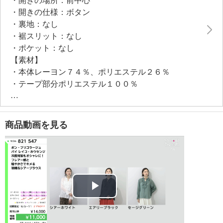
・開きの場所：前中心
・開きの仕様：ボタン
●普段と同じサイズをおすすめ
・裏地：なし
・裾スリット：なし
・ポケット：なし
【素材】
・本体レーヨン７４％、ポリエステル２６％
・テープ部分ポリエステル１００％
【メンテナンス（絵表示ラベル）】
・手洗い：可
・漂白処理：塩素系・酸素系漂白不可
商品動画を見る
・タンブル乾燥：不可
・自然乾燥：日陰の吊り干し
・アイロン仕上げ：可（中温）
・ドライクリーニング：石油系ドライクリーニング可
・ウエットクリーニング：可
【メンテナンス（ケアラベル）】
Play
・単品洗い
・水や汗などによる色落ち、色移り注意
Video