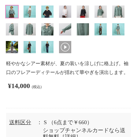
軽やかなシアー素材が、夏の装いを涼しげに格上げ。袖
口のフレアーディテールが揺れて華やぎを演出します。
¥14,000
(税込)
送料区分
： S
（6点まで￥660）
ショップチャンネルカードなら送
料無料［
詳細
］