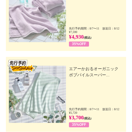
先行予約期間：8/7〜11 放送日：8/12
¥7,590
¥4,930
(税込)
35%OFF
先行SSV
エアーかおるオーガニック
ボブパイルスーパー...
先行予約期間：8/7〜11 放送日：8/12
¥5,720
¥3,700
(税込)
35%OFF