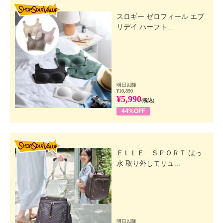
SHOP STAR VALUE
スロギー ゼロフィール エブ
リデイ ハーフト...
明日以降
¥10,890
¥5,990
(税込)
44%OFF
SHOP STAR VALUE
ＥＬＬＥ ＳＰＯＲＴ はっ
水 取り外してリュ...
明日以降