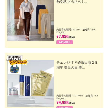
触冷感 さらさら！...
先行予約期間：8/2〜7 放送日：8/8
¥14,300
¥7,990
(税込)
44%OFF
先行SSV
チェンジ ＴＶ通販出演２８
周年 美白の日 美...
先行予約期間：7/27〜8/8 放送日：8/9
¥32,835
¥9,988
(税込)