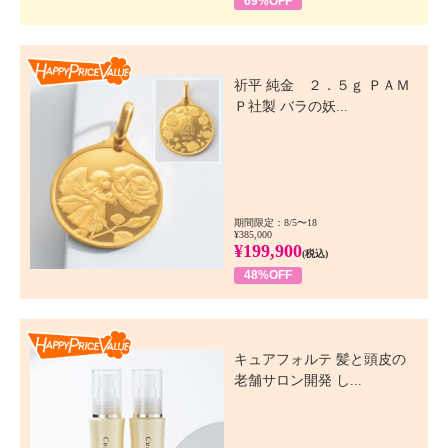
69%OFF
Happy Price Value
祈平 純金 ２．５ｇ ＰＡＭ
Ｐ社製 バラの妖...
期間限定：8/5〜18
¥385,000
¥199,900
(税込)
48%OFF
Happy Price Value
キュアフォルテ 髪と頭皮の
老舗サロン開発 し...