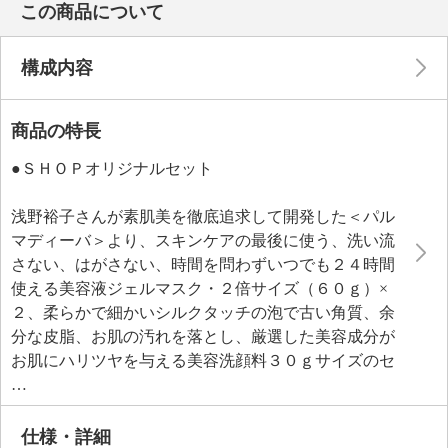
この商品について
構成内容
商品の特長
●ＳＨＯＰオリジナルセット
浅野裕子さんが素肌美を徹底追求して開発した＜パル
マディーバ＞より、スキンケアの最後に使う、洗い流
さない、はがさない、時間を問わずいつでも２４時間
使える美容液ジェルマスク・２倍サイズ（６０ｇ）×
２、柔らかで細かいシルクタッチの泡で古い角質、余
分な皮脂、お肌の汚れを落とし、厳選した美容成分が
お肌にハリツヤを与える美容洗顔料３０ｇサイズのセ
ットです。
美容液ジェルマスクは、当ブランドが考える２０種類
のハリのある美肌へ導く美容成分を配合し、角質層内
仕様・詳細