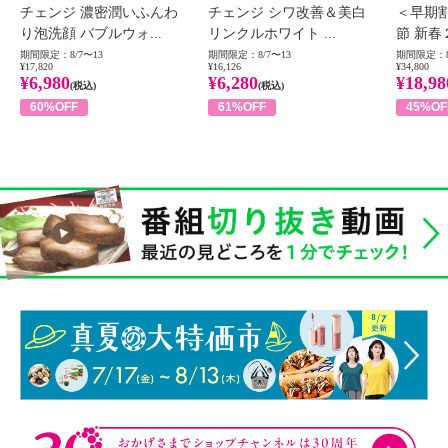
チェンジ 濃密潤いふんわ
チェンジ シワ改善＆美白
＜早期
り泡洗顔 バブルウォ...
リンクルホワイト ...
節 新春
期間限定：8/7〜13
期間限定：8/7〜13
期間限定：8
¥17,820
¥16,126
¥34,800
¥6,980
¥6,280
¥18,98
(税込)
(税込)
60%OFF
61%OFF
45%OF