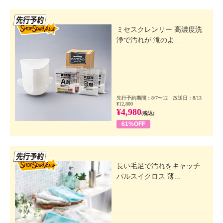
先行SSV
ミセスクレンリー 高濃度洗
浄で汚れが 滝のよ...
先行予約期間：8/7〜12 放送日：8/13
¥12,800
¥4,980
(税込)
61%OFF
先行SSV
長い毛足で汚れをキャッチ
パルスイクロス 薄...