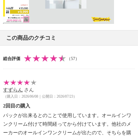
メーカーでは３０ｇサイズの販売があり、６０ｇはそ
※パッケージ表示は「美容液ジェル」
Video
の２倍サイズ。
＜配合／無配合表示＞
無香料※香りが無いということではありません、ター
ル系色素不使用、紫外線吸収剤不使用
この商品のクチコミ
【リッチピールウォッシュ（美容洗顔料）・３０ｇサ
イズ】
＜配合／無配合表示＞
総合評価
（57）
合成香料不使用、ノンアルコール、タール系色素不使
用
すずらん
さん
（購入日：2026/06/08｜公開日：2026/07/23）
2回目の購入
パックが出来るとのことで使用しています。オールインワ
ンクリーム付けて時間経ってから付けています。他社のメ
ーカーのオールインワンクリームが出たので、そちらを購