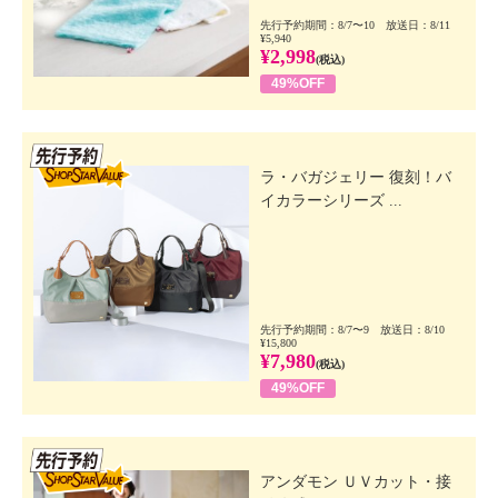
先行予約期間：8/7〜10 放送日：8/11
¥5,940
¥2,998
(税込)
49%OFF
先行SSV
ラ・バガジェリー 復刻！バ
イカラーシリーズ ...
先行予約期間：8/7〜9 放送日：8/10
¥15,800
¥7,980
(税込)
49%OFF
先行SSV
アンダモン ＵＶカット・接