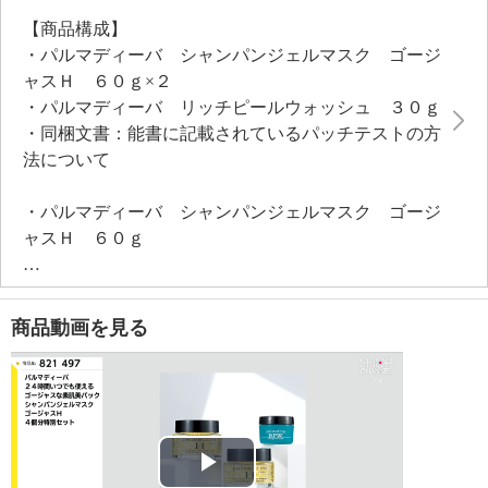
の全方位に拡散浸透、ハリ感を与え、艶めく素肌美に
【商品構成】
導きます。３種類の多機能バイオサイエンス成分（３
・パルマディーバ シャンパンジェルマスク ゴージ
種類のヒト由来幹細胞由来成分（ヒト脂肪細胞順化培
ャスＨ ６０ｇ×２
養液エキス、ヒト脂肪間質細胞エクソソーム、ヒトサ
・パルマディーバ リッチピールウォッシュ ３０ｇ
イタイ血幹細胞順化培養液／ハリ・ツヤ・潤い・肌荒
・同梱文書：能書に記載されているパッチテストの方
れ防止・お肌の引き締め・キメ））、４種類のハリツ
法について
ヤのための未来型成分（イポモエアブタタス（サツマ
イモ根エキス、プロパンジオール、硫酸Ｎａ、水）、
・パルマディーバ シャンパンジェルマスク ゴージ
ニコチアナベンタミアナ合成ヒト遺伝子組換ポリペプ
ャスＨ ６０ｇ
チド−１５ヘキサペプチド−４０（ニコチアナベンタミ
【内容】
アナ合成ヒト遺伝子組換ポリペプチド−１５ヘキサペプ
・付属品：スパチュラ
チド−４０、グリセリン、水）、ガラクチノール アド
・添付文書：能書
バンス（異性化糖、イノシトール、グリセリン、リン
商品動画を見る
【原産国（地）】
酸Ｎａ、水）、キューティガードＣＬＲ（加水分解紅
・日本製
藻エキス、ベタイン、スクロース、乳酸Ｋ、乳酸、
水））をはじめ、厳選美容成分がお肌を引き締め、肌
・パルマディーバ リッチピールウォッシュ ３０ｇ
荒れを防ぎ、お肌に潤い、ハリ、ツヤを与えます。
【内容】
【シャンパンジェルマスク ゴージャスＨ（美容液ジ
・添付文書：能書
Play
ェルマスク）・２倍サイズ】