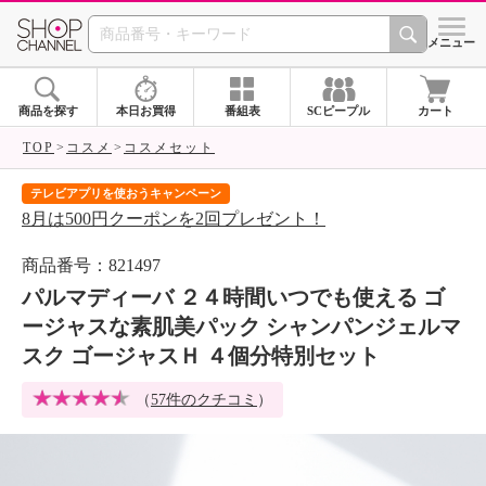
SHOP CHANNEL 
メニュー
商品を探す
本日お買得
番組表
SCピープル
カート
TOP
コスメ
コスメセット
テレビアプリを使おうキャンペーン
届
8月は500円クーポンを2回プレゼント！
ご
商品番号：821497
パルマディーバ ２４時間いつでも使える ゴ
ージャスな素肌美パック シャンパンジェルマ
スク ゴージャスＨ ４個分特別セット
（
57件のクチコミ
）