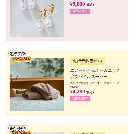
¥9,800
(税込)
47%OFF
SSV先行
先行予約受付中
エアーかおるオーガニック
ボブパイルスーパー...
先行予約期間：8/7〜11 放送日：8/12
¥6,600
¥4,280
(税込)
35%OFF
SSV先行