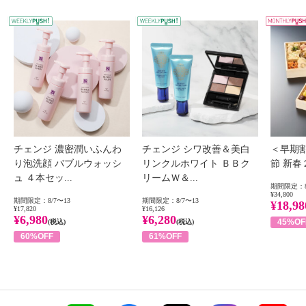
WEEKLY PUSH
W
チェンジ 濃密潤いふんわ
チェンジ シワ改善＆美白
＜早期
り泡洗顔 バブルウォッシ
リンクルホワイト ＢＢク
節 新
ュ ４本セッ...
リームＷ＆...
期間限定：8
¥34,800
期間限定：8/7〜13
期間限定：8/7〜13
¥18,98
¥17,820
¥16,126
¥6,980
¥6,280
45%OF
(税込)
(税込)
60%OFF
61%OFF