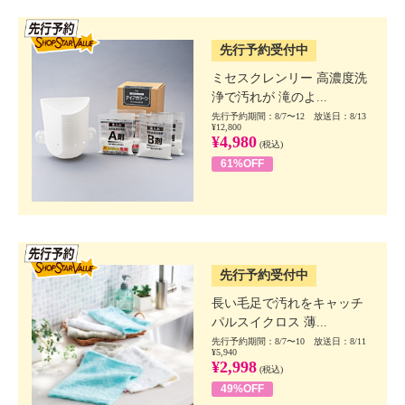
SSV先行
先行予約受付中
ミセスクレンリー 高濃度洗
浄で汚れが 滝のよ...
先行予約期間：8/7〜12 放送日：8/13
¥12,800
¥4,980
(税込)
61%OFF
SSV先行
先行予約受付中
長い毛足で汚れをキャッチ
パルスイクロス 薄...
先行予約期間：8/7〜10 放送日：8/11
¥5,940
¥2,998
(税込)
49%OFF