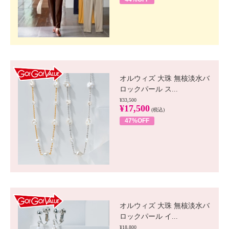
GO!GO! VALUE
オルウィズ 大珠 無核淡水バ
ロックパール ス...
¥33,500
¥17,500
(税込)
47%OFF
GO!GO! VALUE
オルウィズ 大珠 無核淡水バ
ロックパール イ...
¥18,800