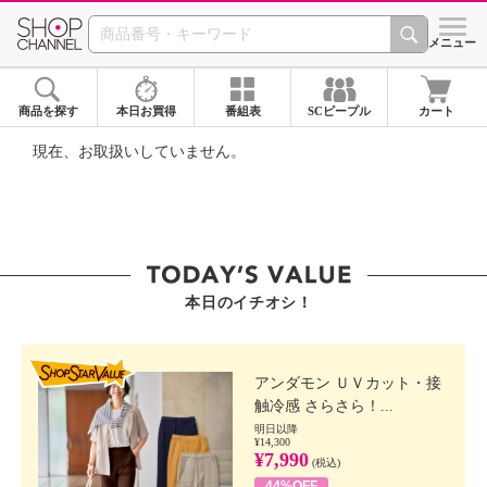
SHOP CHANNEL ショ
メニュー
商品を探す
本日お買得
番組表
SCピープル
カート
現在、お取扱いしていません。
本日のイチオシ！
SHOP STAR VALUE
アンダモン ＵＶカット・接
触冷感 さらさら！...
明日以降
¥14,300
¥7,990
(税込)
44%OFF