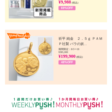
¥9,988
(税込)
69%OFF
Happy Price value
祈平 純金 ２．５ｇ ＰＡＭ
Ｐ社製 バラの妖...
期間限定：8/5〜18
¥385,000
¥199,900
(税込)
48%OFF