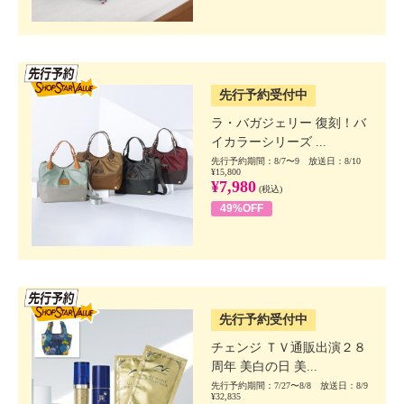
SSV先行
先行予約受付中
ラ・バガジェリー 復刻！バ
イカラーシリーズ ...
先行予約期間：8/7〜9 放送日：8/10
¥15,800
¥7,980
(税込)
49%OFF
SSV先行
先行予約受付中
チェンジ ＴＶ通販出演２８
周年 美白の日 美...
先行予約期間：7/27〜8/8 放送日：8/9
¥32,835