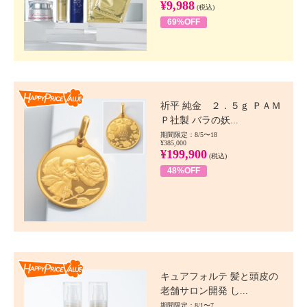
¥9,988
(税込)
69%OFF
Happy Price value
祈平 純金 ２．５ｇ ＰＡＭ
Ｐ社製 バラの妖...
期間限定：8/5〜18
¥385,000
¥199,900
(税込)
48%OFF
Happy Price value
キュアフォルテ 髪と頭皮の
老舗サロン開発 し...
期間限定：8/1〜7