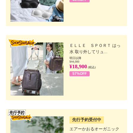
SHOP STAR VALUE
ＥＬＬＥ ＳＰＯＲＴ はっ
水 取り外してリュ...
明日以降
¥44,000
¥18,900
(税込)
57%OFF
SSV先行
先行予約受付中
エアーかおるオーガニック