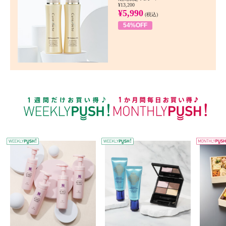
¥13,200
¥5,990
(税込)
54%OFF
WEEKLY PUSH
W