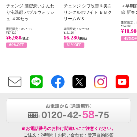
チェンジ 濃密潤いふんわ
チェンジ シワ改善＆美白
＜早期
り泡洗顔 バブルウォッシ
リンクルホワイト ＢＢク
節 新
ュ ４本セッ...
リームＷ＆...
期間限定：8
¥34,800
期間限定：8/7〜13
期間限定：8/7〜13
¥18,98
¥17,820
¥16,126
¥6,980
¥6,280
45%OF
(税込)
(税込)
60%OFF
61%OFF
※お電話番号のお掛け間違いにご注意ください。
ご注文：24時間｜お問い合わせ：音声自動応答