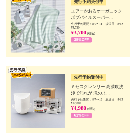
先行予約受付中
エアーかおるオーガニック
ボブパイルスーパー...
先行予約期間：8/7〜11 放送日：8/12
¥5,720
¥3,700
(税込)
35%OFF
SSV先行
先行予約受付中
ミセスクレンリー 高濃度洗
浄で汚れが 滝のよ...
先行予約期間：8/7〜12 放送日：8/13
¥12,800
¥4,980
(税込)
61%OFF