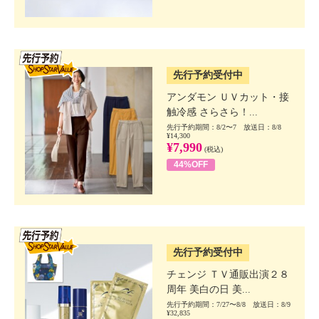
SSV先行
先行予約受付中
アンダモン ＵＶカット・接
触冷感 さらさら！...
先行予約期間：8/2〜7 放送日：8/8
¥14,300
¥7,990
(税込)
44%OFF
SSV先行
先行予約受付中
チェンジ ＴＶ通販出演２８
周年 美白の日 美...
先行予約期間：7/27〜8/8 放送日：8/9
¥32,835