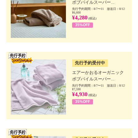
ボブパイルスーパー...
先行予約期間：8/7〜11 放送日：8/12
¥6,600
¥4,280
(税込)
35%OFF
SSV先行
先行予約受付中
エアーかおるオーガニック
ボブパイルスーパー...
先行予約期間：8/7〜11 放送日：8/12
¥7,590
¥4,930
(税込)
35%OFF
SSV先行