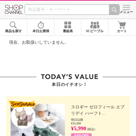
SHOP CHANNEL ショ
メニュー
商品を探す
本日お買得
番組表
SCピープル
カート
現在、お取扱いしていません。
本日のイチオシ！
SHOP STAR VALUE
スロギー ゼロフィール エブ
リデイ ハーフト...
明日以降
¥10,890
¥5,990
(税込)
44%OFF