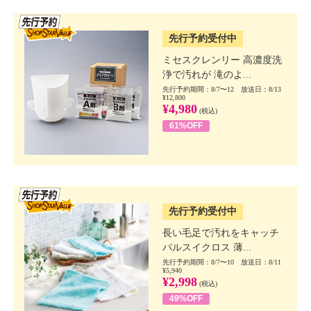
SSV先行
先行予約受付中
ミセスクレンリー 高濃度洗
浄で汚れが 滝のよ...
先行予約期間：8/7〜12 放送日：8/13
¥12,800
¥4,980
(税込)
61%OFF
SSV先行
先行予約受付中
長い毛足で汚れをキャッチ
パルスイクロス 薄...
先行予約期間：8/7〜10 放送日：8/11
¥5,940
¥2,998
(税込)
49%OFF