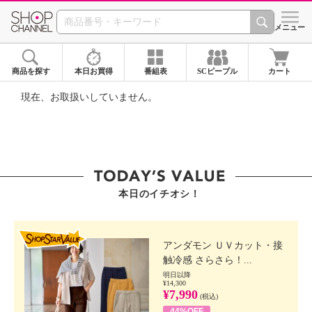
SHOP CHANNEL ショ
メニュー
商品を探す
本日お買得
番組表
SCピープル
カート
現在、お取扱いしていません。
本日のイチオシ！
SHOP STAR VALUE
アンダモン ＵＶカット・接
触冷感 さらさら！...
明日以降
¥14,300
¥7,990
(税込)
44%OFF