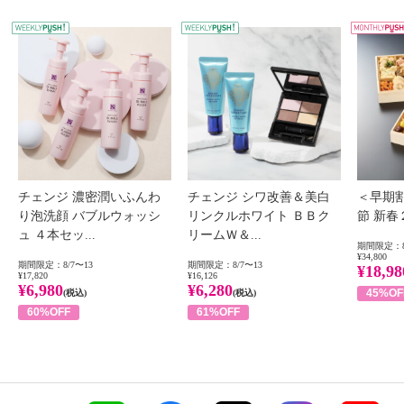
WEEKLY PUSH
W
チェンジ 濃密潤いふんわ
チェンジ シワ改善＆美白
＜早期
り泡洗顔 バブルウォッシ
リンクルホワイト ＢＢク
節 新
ュ ４本セッ...
リームＷ＆...
期間限定：8
¥34,800
期間限定：8/7〜13
期間限定：8/7〜13
¥18,98
¥17,820
¥16,126
¥6,980
¥6,280
45%OF
(税込)
(税込)
60%OFF
61%OFF