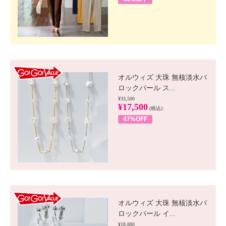
GO!GO! VALUE
オルウィズ 大珠 無核淡水バ
ロックパール ス...
¥33,500
¥17,500
(税込)
47%OFF
GO!GO! VALUE
オルウィズ 大珠 無核淡水バ
ロックパール イ...
¥18,800