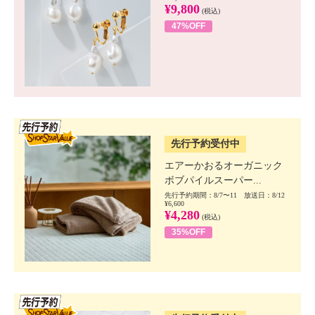
¥9,800
(税込)
47%OFF
SSV先行
先行予約受付中
エアーかおるオーガニック
ボブパイルスーパー...
先行予約期間：8/7〜11 放送日：8/12
¥6,600
¥4,280
(税込)
35%OFF
SSV先行