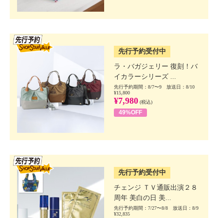
SSV先行
先行予約受付中
ラ・バガジェリー 復刻！バ
イカラーシリーズ ...
先行予約期間：8/7〜9 放送日：8/10
¥15,800
¥7,980
(税込)
49%OFF
SSV先行
先行予約受付中
チェンジ ＴＶ通販出演２８
周年 美白の日 美...
先行予約期間：7/27〜8/8 放送日：8/9
¥32,835