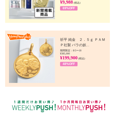
¥9,988
(税込)
69%OFF
Happy Price value
祈平 純金 ２．５ｇ ＰＡＭ
Ｐ社製 バラの妖...
期間限定：8/5〜18
¥385,000
¥199,900
(税込)
48%OFF