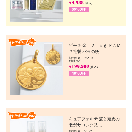
¥9,988
(税込)
69%OFF
Happy Price value
祈平 純金 ２．５ｇ ＰＡＭ
Ｐ社製 バラの妖...
期間限定：8/5〜18
¥385,000
¥199,900
(税込)
48%OFF
Happy Price value
キュアフォルテ 髪と頭皮の
老舗サロン開発 し...
期間限定：8/1〜7