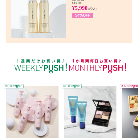
¥13,200
¥5,990
(税込)
54%OFF
WEEKLY PUSH
W