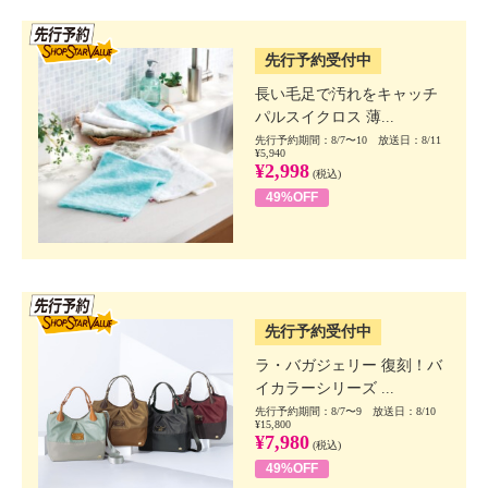
SSV先行
先行予約受付中
長い毛足で汚れをキャッチ
パルスイクロス 薄...
先行予約期間：8/7〜10 放送日：8/11
¥5,940
¥2,998
(税込)
49%OFF
SSV先行
先行予約受付中
ラ・バガジェリー 復刻！バ
イカラーシリーズ ...
先行予約期間：8/7〜9 放送日：8/10
¥15,800
¥7,980
(税込)
49%OFF