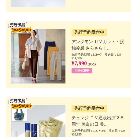
SSV先行
先行予約受付中
アンダモン ＵＶカット・接
触冷感 さらさら！...
先行予約期間：8/2〜7 放送日：8/8
¥14,300
¥7,990
(税込)
44%OFF
SSV先行
先行予約受付中
チェンジ ＴＶ通販出演２８
周年 美白の日 美...
先行予約期間：7/27〜8/8 放送日：8/9
¥32,835