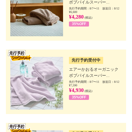
ボブパイルスーパー...
先行予約期間：8/7〜11 放送日：8/12
¥6,600
¥4,280
(税込)
35%OFF
SSV先行
先行予約受付中
エアーかおるオーガニック
ボブパイルスーパー...
先行予約期間：8/7〜11 放送日：8/12
¥7,590
¥4,930
(税込)
35%OFF
SSV先行