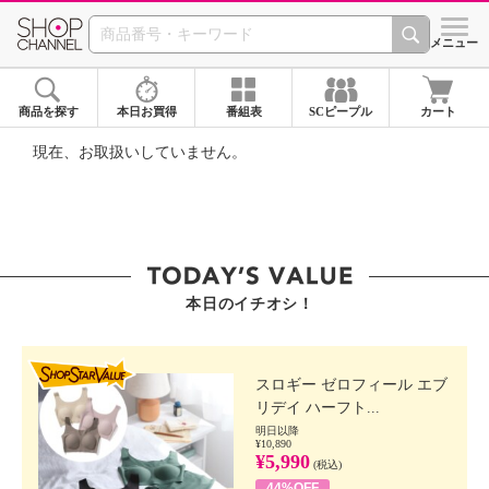
SHOP CHANNEL ショ
メニュー
商品を探す
本日お買得
番組表
SCピープル
カート
現在、お取扱いしていません。
本日のイチオシ！
SHOP STAR VALUE
スロギー ゼロフィール エブ
リデイ ハーフト...
明日以降
¥10,890
¥5,990
(税込)
44%OFF