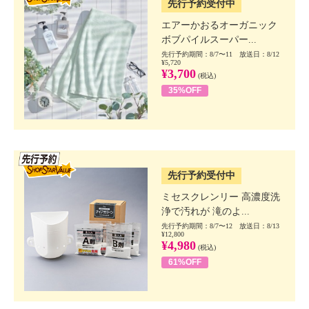
先行予約受付中
エアーかおるオーガニック
ボブパイルスーパー...
先行予約期間：8/7〜11 放送日：8/12
¥5,720
¥3,700
(税込)
35%OFF
SSV先行
先行予約受付中
ミセスクレンリー 高濃度洗
浄で汚れが 滝のよ...
先行予約期間：8/7〜12 放送日：8/13
¥12,800
¥4,980
(税込)
61%OFF