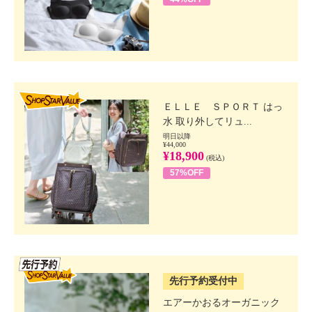
SHOP STAR VALUE
ＥＬＬＥ ＳＰＯＲＴ はっ
水 取り外してリュ...
明日以降
¥44,000
¥18,900
(税込)
57%OFF
SSV先行
先行予約受付中
エアーかおるオーガニック