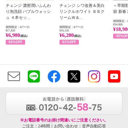
チェンジ 濃密潤いふんわ
チェンジ シワ改善＆美白
＜早期
り泡洗顔 バブルウォッシ
リンクルホワイト ＢＢク
節 新
ュ ４本セッ...
リームＷ＆...
期間限定：8
¥34,800
期間限定：8/7〜13
期間限定：8/7〜13
¥18,98
¥17,820
¥16,126
¥6,980
¥6,280
45%OF
(税込)
(税込)
60%OFF
61%OFF
※お電話番号のお掛け間違いにご注意ください。
ご注文：24時間｜お問い合わせ：音声自動応答