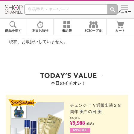
SHOP CHANNEL ショ
メニュー
商品を探す
本日お買得
番組表
SCピープル
カート
現在、お取扱いしていません。
本日のイチオシ！
SHOP STAR VALUE
チェンジ ＴＶ通販出演２８
周年 美白の日 美...
¥32,835
¥9,988
(税込)
69%OFF