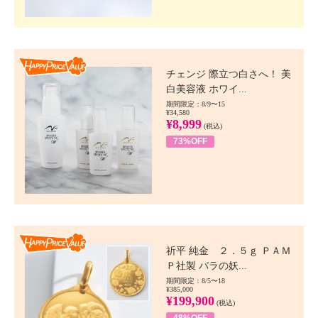
Happy Price value
チェンジ 際立つ白さへ！ 美
白美容液 ホワイ...
期間限定：8/9〜15
¥34,580
¥8,999
(税込)
73%OFF
Happy Price value
祈平 純金 ２．５ｇ ＰＡＭ
Ｐ社製 バラの妖...
期間限定：8/5〜18
¥385,000
¥199,900
(税込)