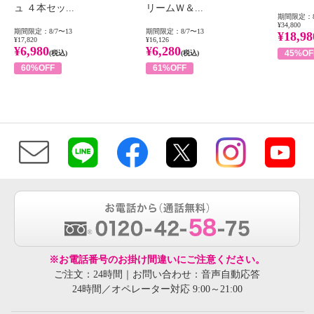
ュ ４本セッ...
リームＷ＆...
期間限定：8
¥34,800
期間限定：8/7〜13
期間限定：8/7〜13
¥18,98
¥17,820
¥16,126
¥6,980
¥6,280
45%OF
(税込)
(税込)
60%OFF
61%OFF
※お電話番号のお掛け間違いにご注意ください。
ご注文：24時間｜お問い合わせ：音声自動応答
24時間／オペレーター対応 9:00～21:00