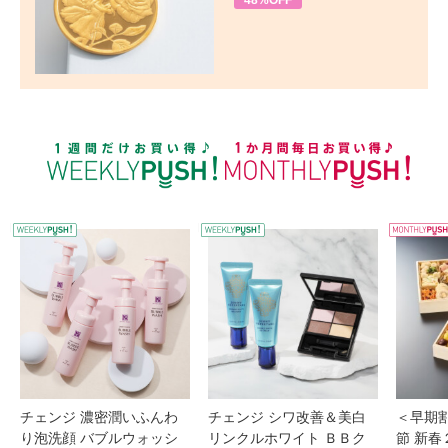
48%OFF
WEEKLY PUSH
W
チェンジ 濃密潤いふんわ
チェンジ シワ改善＆美白
＜早期
り泡洗顔 バブルウォッシ
リンクルホワイト ＢＢク
節 新