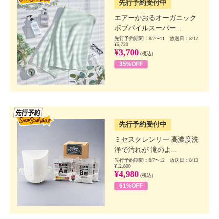
先行予約受付中
エアーかおるオーガニック
ボブパイルスーパー...
先行予約期間：8/7〜11 放送日：8/12
¥5,720
¥3,700
(税込)
35%OFF
SSV先行
先行予約受付中
ミセスクレンリー 高濃度洗
浄で汚れが 滝のよ...
先行予約期間：8/7〜12 放送日：8/13
¥12,800
¥4,980
(税込)
61%OFF