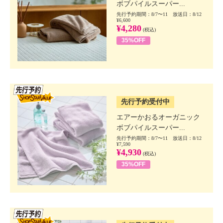
ボブパイルスーパー...
先行予約期間：8/7〜11 放送日：8/12
¥6,600
¥4,280
(税込)
35%OFF
SSV先行
先行予約受付中
エアーかおるオーガニック
ボブパイルスーパー...
先行予約期間：8/7〜11 放送日：8/12
¥7,590
¥4,930
(税込)
35%OFF
SSV先行