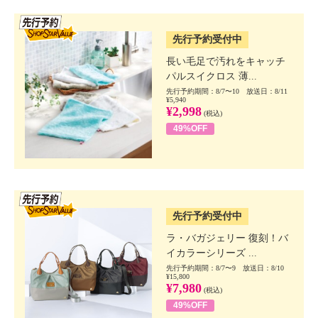
SSV先行
先行予約受付中
長い毛足で汚れをキャッチ
パルスイクロス 薄...
先行予約期間：8/7〜10 放送日：8/11
¥5,940
¥2,998
(税込)
49%OFF
SSV先行
先行予約受付中
ラ・バガジェリー 復刻！バ
イカラーシリーズ ...
先行予約期間：8/7〜9 放送日：8/10
¥15,800
¥7,980
(税込)
49%OFF