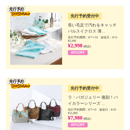
SSV先行
先行予約受付中
長い毛足で汚れをキャッチ
パルスイクロス 薄...
先行予約期間：8/7〜10 放送日：8/11
¥5,940
¥2,998
(税込)
49%OFF
SSV先行
先行予約受付中
ラ・バガジェリー 復刻！バ
イカラーシリーズ ...
先行予約期間：8/7〜9 放送日：8/10
¥15,800
¥7,980
(税込)
49%OFF