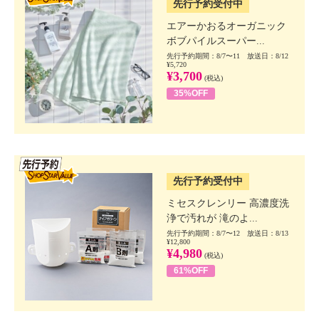
先行予約受付中
エアーかおるオーガニック
ボブパイルスーパー...
先行予約期間：8/7〜11 放送日：8/12
¥5,720
¥3,700
(税込)
35%OFF
SSV先行
先行予約受付中
ミセスクレンリー 高濃度洗
浄で汚れが 滝のよ...
先行予約期間：8/7〜12 放送日：8/13
¥12,800
¥4,980
(税込)
61%OFF