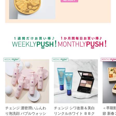
48%OFF
WEEKLY PUSH
W
チェンジ 濃密潤いふんわ
チェンジ シワ改善＆美白
＜早期
り泡洗顔 バブルウォッシ
リンクルホワイト ＢＢク
節 新