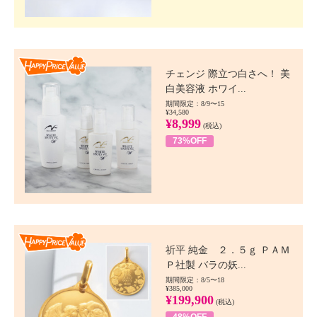
Happy Price value
チェンジ 際立つ白さへ！ 美
白美容液 ホワイ...
期間限定：8/9〜15
¥34,580
¥8,999
(税込)
73%OFF
Happy Price value
祈平 純金 ２．５ｇ ＰＡＭ
Ｐ社製 バラの妖...
期間限定：8/5〜18
¥385,000
¥199,900
(税込)