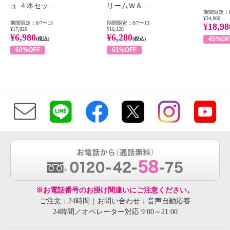
ュ ４本セッ...
リームＷ＆...
期間限定：8
¥34,800
期間限定：8/7〜13
期間限定：8/7〜13
¥18,98
¥17,820
¥16,126
¥6,980
¥6,280
45%OF
(税込)
(税込)
60%OFF
61%OFF
※お電話番号のお掛け間違いにご注意ください。
ご注文：24時間｜お問い合わせ：音声自動応答
24時間／オペレーター対応 9:00～21:00