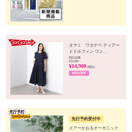
GO!GO! VALUE
タマミ ワタナベ ティアー
ドドルフィン ワン...
明日以降
¥25,080
¥14,900
(税込)
40%OFF
SSV先行
先行予約受付中
エアーかおるオーガニック