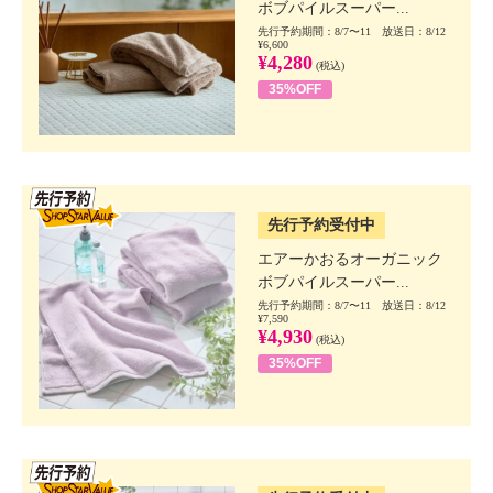
ボブパイルスーパー...
先行予約期間：8/7〜11 放送日：8/12
¥6,600
¥4,280
(税込)
35%OFF
SSV先行
先行予約受付中
エアーかおるオーガニック
ボブパイルスーパー...
先行予約期間：8/7〜11 放送日：8/12
¥7,590
¥4,930
(税込)
35%OFF
SSV先行