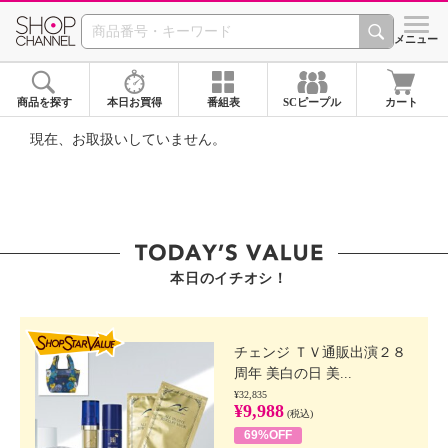
SHOP CHANNEL ショ
メニュー
商品を探す
本日お買得
番組表
SCピープル
カート
現在、お取扱いしていません。
本日のイチオシ！
SHOP STAR VALUE
チェンジ ＴＶ通販出演２８
周年 美白の日 美...
¥32,835
¥9,988
(税込)
69%OFF