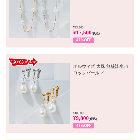
¥33,500
¥17,500
(税込)
47%OFF
GO! GO! VALUE
オルウィズ 大珠 無核淡水バ
ロックパール イ...
¥18,800
¥9,800
(税込)
47%OFF