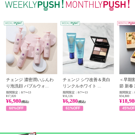
WEEKLY PUSH
W
チェンジ 濃密潤いふんわ
チェンジ シワ改善＆美白
＜早期
り泡洗顔 バブルウォ...
リンクルホワイト ...
節 新春
期間限定：8/7〜13
期間限定：8/7〜13
期間限定：8
¥17,820
¥16,126
¥34,800
¥6,980
¥6,280
¥18,98
(税込)
(税込)
60%OFF
61%OFF
45%OF