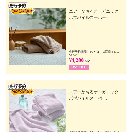
先行SSV
エアーかおるオーガニック
ボブパイルスーパー...
先行予約期間：8/7〜11 放送日：8/12
¥6,600
¥4,280
(税込)
35%OFF
先行SSV
エアーかおるオーガニック
ボブパイルスーパー...