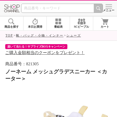
SHOP CHANNEL 
メニュー
商品を探す
本日お買得
番組表
SCピープル
カート
TOP
靴・バッグ・小物・インナー
シューズ
届いて当たる！サプライズBOXキャンペーン
ク
ご購入金額相当のクーポンをプレゼント！
ク
商品番号：821305
ノーネーム メッシュグラデスニーカー ＜カ
ーター＞