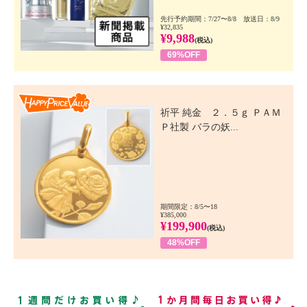
先行予約期間：7/27〜8/8 放送日：8/9
¥32,835
¥9,988
(税込)
69%OFF
Happy Price Value
祈平 純金 ２．５ｇ ＰＡＭ
Ｐ社製 バラの妖...
期間限定：8/5〜18
¥385,000
¥199,900
(税込)
48%OFF