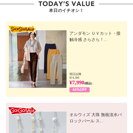
対応サイズ：２５．０ｃｍ
本日のイチオシ！
SHOP STAR VALUE
アンダモン ＵＶカット・接
触冷感 さらさら！...
明日以降
¥14,300
¥7,990
(税込)
44%OFF
GO! GO! VALUE
オルウィズ 大珠 無核淡水バ
ロックパール ス...