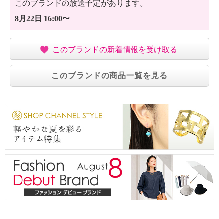
このブランドの放送予定があります。
・中国製
8月22日 16:00〜
【目安サイズ】
表記：３５
このブランドの新着情報を受け取る
対応サイズ：２２．５ｃｍ
このブランドの商品一覧を見る
表記：３６
対応サイズ：２３．０ｃｍ
表記：３７
対応サイズ：２３．５ｃｍ
表記：３８
対応サイズ：２４．０ｃｍ
表記：３９
対応サイズ：２４．５ｃｍ
表記：４０