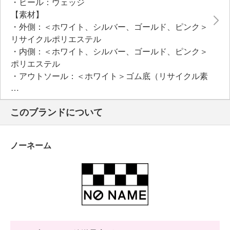
・ヒール：ウェッジ
【素材】
・外側：＜ホワイト、シルバー、ゴールド、ピンク＞
リサイクルポリエステル
・内側：＜ホワイト、シルバー、ゴールド、ピンク＞
ポリエステル
・アウトソール：＜ホワイト＞ゴム底（リサイクル素
材を含む）
＜シルバー、ゴールド、ピンク＞ＥＶＡ、ゴム底
このブランドについて
【サイズ（ワイズ）】
・２Ｅ
【サイズ（その他）】
ノーネーム
・ヒールの高さ：約５ｃｍ
・前底厚み：約２ｃｍ
・前側着地点厚み：約３ｃｍ
・高低差：約２ｃｍ
【重さ】
・片足約３１５ｇ（サイズにより多少の差異あり）
【原産国（地）】