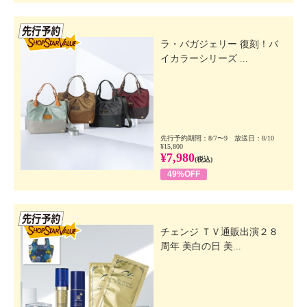
先行SSV
ラ・バガジェリー 復刻！バ
イカラーシリーズ ...
先行予約期間：8/7〜9 放送日：8/10
¥15,800
¥7,980
(税込)
49%OFF
先行SSV
チェンジ ＴＶ通販出演２８
周年 美白の日 美...