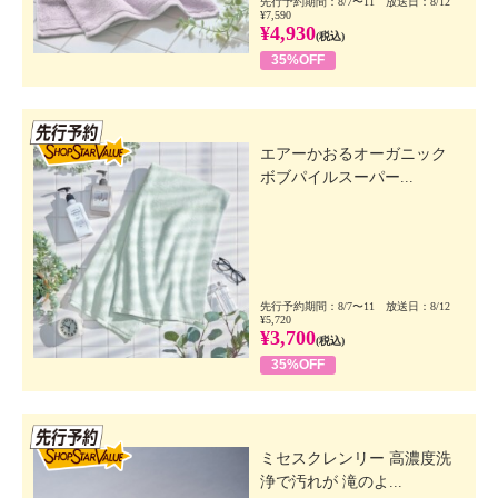
先行予約期間：8/7〜11 放送日：8/12
¥7,590
¥4,930
(税込)
35%OFF
先行SSV
エアーかおるオーガニック
ボブパイルスーパー...
先行予約期間：8/7〜11 放送日：8/12
¥5,720
¥3,700
(税込)
35%OFF
先行SSV
ミセスクレンリー 高濃度洗
浄で汚れが 滝のよ...