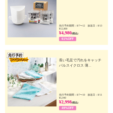
先行予約期間：8/7〜12 放送日：8/13
¥12,800
¥4,980
(税込)
61%OFF
先行SSV
長い毛足で汚れをキャッチ
パルスイクロス 薄...
先行予約期間：8/7〜10 放送日：8/11
¥5,940
¥2,998
(税込)
49%OFF