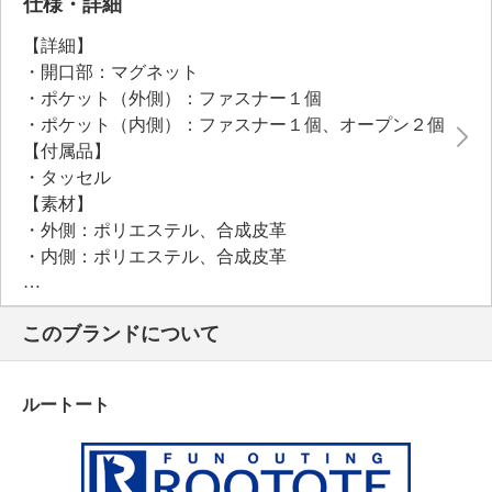
仕様・詳細
【詳細】
・開口部：マグネット
・ポケット（外側）：ファスナー１個
・ポケット（内側）：ファスナー１個、オープン２個
【付属品】
・タッセル
【素材】
・外側：ポリエステル、合成皮革
・内側：ポリエステル、合成皮革
【サイズ】
・約縦２４ｃｍ×最大横４３ｃｍ×マチ２０ｃｍ
このブランドについて
・Ａ４サイズ：不可
【重さ】
・約４２０ｇ
ルートート
【個体差あり】
・個体差あり
【原産国（地）】