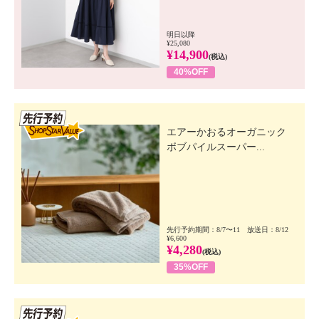
明日以降
¥25,080
¥14,900
(税込)
40%OFF
先行SSV
エアーかおるオーガニック
ボブパイルスーパー...
先行予約期間：8/7〜11 放送日：8/12
¥6,600
¥4,280
(税込)
35%OFF
先行SSV