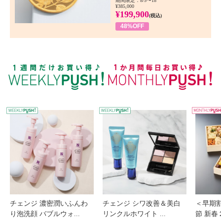
期間限定：8/5〜18
¥385,000
¥199,900
(税込)
48%OFF
WEEKLY PUSH
W
チェンジ 濃密潤いふんわ
チェンジ シワ改善＆美白
＜早期
り泡洗顔 バブルウォ...
リンクルホワイト ...
節 新春