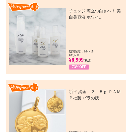
Happy Price Value
チェンジ 際立つ白さへ！ 美
白美容液 ホワイ...
期間限定：8/9〜15
¥34,580
¥8,999
(税込)
73%OFF
Happy Price Value
祈平 純金 ２．５ｇ ＰＡＭ
Ｐ社製 バラの妖...