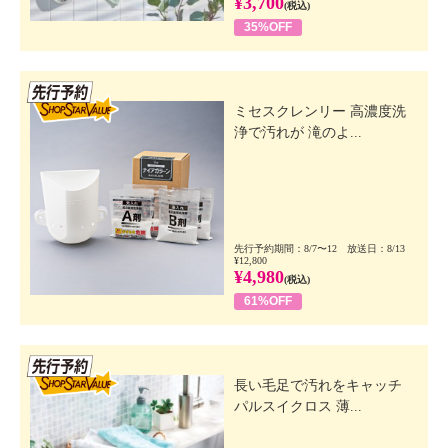
¥3,700
(税込)
35%OFF
先行SSV
ミセスクレンリー 高濃度洗
浄で汚れが 滝のよ...
先行予約期間：8/7〜12 放送日：8/13
¥12,800
¥4,980
(税込)
61%OFF
先行SSV
長い毛足で汚れをキャッチ
パルスイクロス 薄...