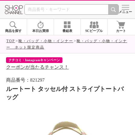
SHOP CHANNEL 
メニュー
商品を探す
本日お買得
番組表
SCピープル
カート
TOP
靴・バッグ・小物・インナー
靴・バッグ・小物・インナ
ー ネット限定商品
クチコミ・Instagramキャンペーン
ネ
クーポンが当たるチャンス！
ネ
商品番号：821297
ルートート タッセル付 ストライプトートバ
ッグ