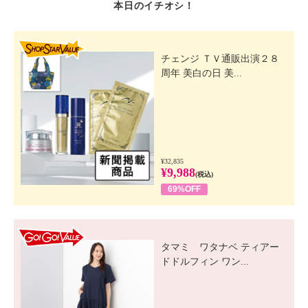
本日のイチオシ！
SHOP STAR VALUE
チェンジ ＴＶ通販出演２８
周年 美白の日 美...
¥32,835
¥9,988
(税込)
69%OFF
GO! GO! VALUE
タマミ ワタナベ ティアー
ドドルフィン ワン...