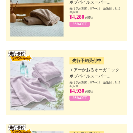
ボブパイルスーパー...
先行予約期間：8/7〜11 放送日：8/12
¥6,600
¥4,280
(税込)
35%OFF
SSV先行
先行予約受付中
エアーかおるオーガニック
ボブパイルスーパー...
先行予約期間：8/7〜11 放送日：8/12
¥7,590
¥4,930
(税込)
35%OFF
SSV先行