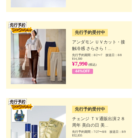
SSV先行
先行予約受付中
アンダモン ＵＶカット・接
触冷感 さらさら！...
先行予約期間：8/2〜7 放送日：8/8
¥14,300
¥7,990
(税込)
44%OFF
SSV先行
先行予約受付中
チェンジ ＴＶ通販出演２８
周年 美白の日 美...
先行予約期間：7/27〜8/8 放送日：8/9
¥32,835