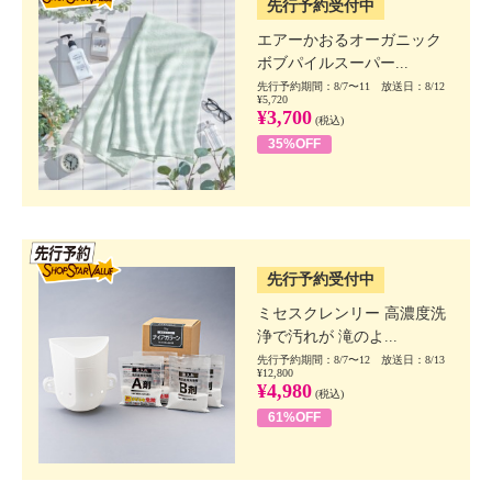
先行予約受付中
エアーかおるオーガニック
ボブパイルスーパー...
先行予約期間：8/7〜11 放送日：8/12
¥5,720
¥3,700
(税込)
35%OFF
SSV先行
先行予約受付中
ミセスクレンリー 高濃度洗
浄で汚れが 滝のよ...
先行予約期間：8/7〜12 放送日：8/13
¥12,800
¥4,980
(税込)
61%OFF