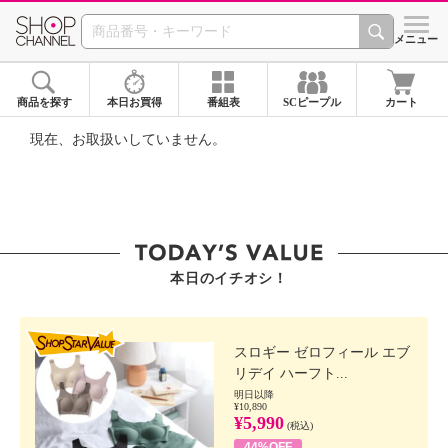
SHOP CHANNEL ショ
メニュー
商品を探す
本日お買得
番組表
SCピープル
カート
現在、お取扱いしていません。
本日のイチオシ！
SHOP STAR VALUE
スロギー ゼロフィール エブ
リデイ ハーフト...
明日以降
¥10,890
¥5,990
(税込)
44%OFF