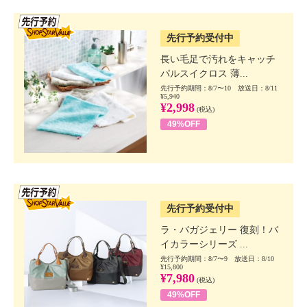
SSV先行
先行予約受付中
長い毛足で汚れをキャッチ
パルスイクロス 薄...
先行予約期間：8/7〜10 放送日：8/11
¥5,940
¥2,998
(税込)
49%OFF
SSV先行
先行予約受付中
ラ・バガジェリー 復刻！バ
イカラーシリーズ ...
先行予約期間：8/7〜9 放送日：8/10
¥15,800
¥7,980
(税込)
49%OFF