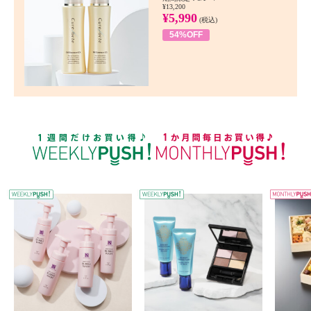
¥13,200
¥5,990
(税込)
54%OFF
WEEKLY PUSH
W