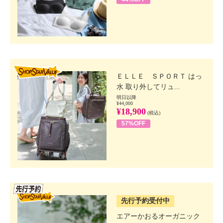
SHOP STAR VALUE
ＥＬＬＥ ＳＰＯＲＴ はっ
水 取り外してリュ...
明日以降
¥44,000
¥18,900
(税込)
57%OFF
SSV先行
先行予約受付中
エアーかおるオーガニック