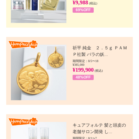
¥9,988
(税込)
69%OFF
Happy Price value
祈平 純金 ２．５ｇ ＰＡＭ
Ｐ社製 バラの妖...
期間限定：8/5〜18
¥385,000
¥199,900
(税込)
48%OFF
Happy Price value
キュアフォルテ 髪と頭皮の
老舗サロン開発 し...
期間限定：8/1〜7