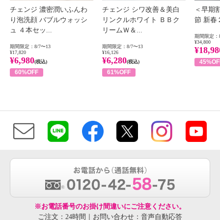
チェンジ 濃密潤いふんわ
チェンジ シワ改善＆美白
＜早期
り泡洗顔 バブルウォッシ
リンクルホワイト ＢＢク
節 新
ュ ４本セッ...
リームＷ＆...
期間限定：8
¥34,800
期間限定：8/7〜13
期間限定：8/7〜13
¥18,98
¥17,820
¥16,126
¥6,980
¥6,280
45%OF
(税込)
(税込)
60%OFF
61%OFF
※お電話番号のお掛け間違いにご注意ください。
ご注文：24時間｜お問い合わせ：音声自動応答