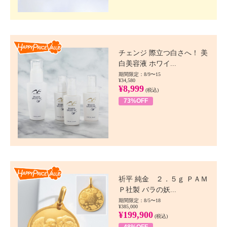
Happy Price value
チェンジ 際立つ白さへ！ 美
白美容液 ホワイ...
期間限定：8/9〜15
¥34,580
¥8,999
(税込)
73%OFF
Happy Price value
祈平 純金 ２．５ｇ ＰＡＭ
Ｐ社製 バラの妖...
期間限定：8/5〜18
¥385,000
¥199,900
(税込)