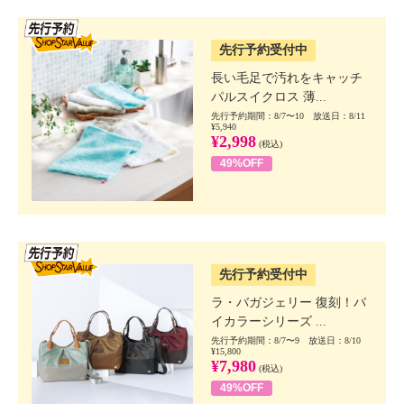
SSV先行
先行予約受付中
長い毛足で汚れをキャッチ
パルスイクロス 薄...
先行予約期間：8/7〜10 放送日：8/11
¥5,940
¥2,998
(税込)
49%OFF
SSV先行
先行予約受付中
ラ・バガジェリー 復刻！バ
イカラーシリーズ ...
先行予約期間：8/7〜9 放送日：8/10
¥15,800
¥7,980
(税込)
49%OFF