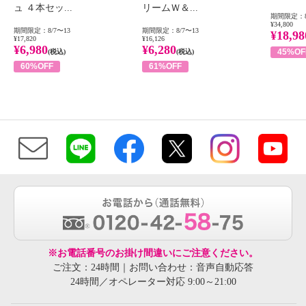
ュ ４本セッ...
リームＷ＆...
期間限定：8
¥34,800
期間限定：8/7〜13
期間限定：8/7〜13
¥18,98
¥17,820
¥16,126
¥6,980
¥6,280
45%OF
(税込)
(税込)
60%OFF
61%OFF
※お電話番号のお掛け間違いにご注意ください。
ご注文：24時間｜お問い合わせ：音声自動応答
24時間／オペレーター対応 9:00～21:00