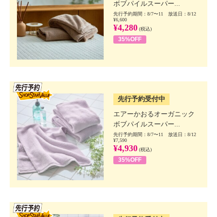
ボブパイルスーパー...
先行予約期間：8/7〜11 放送日：8/12
¥6,600
¥4,280
(税込)
35%OFF
SSV先行
先行予約受付中
エアーかおるオーガニック
ボブパイルスーパー...
先行予約期間：8/7〜11 放送日：8/12
¥7,590
¥4,930
(税込)
35%OFF
SSV先行