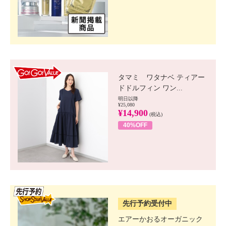
GO!GO! VALUE
タマミ ワタナベ ティアー
ドドルフィン ワン...
明日以降
¥25,080
¥14,900
(税込)
40%OFF
SSV先行
先行予約受付中
エアーかおるオーガニック