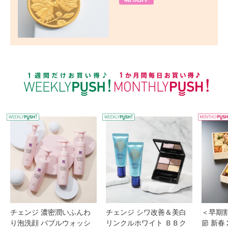
48%OFF
WEEKLY PUSH
W
チェンジ 濃密潤いふんわ
チェンジ シワ改善＆美白
＜早期
り泡洗顔 バブルウォッシ
リンクルホワイト ＢＢク
節 新