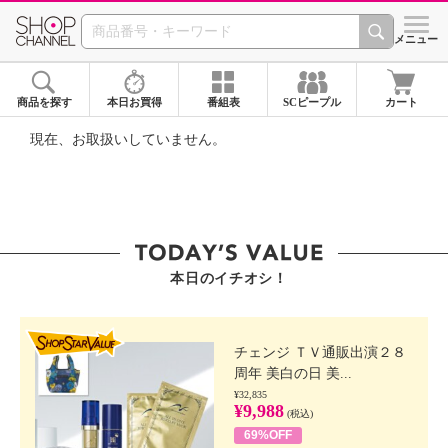
SHOP CHANNEL ショ
メニュー
商品を探す
本日お買得
番組表
SCピープル
カート
現在、お取扱いしていません。
本日のイチオシ！
SHOP STAR VALUE
チェンジ ＴＶ通販出演２８
周年 美白の日 美...
¥32,835
¥9,988
(税込)
69%OFF