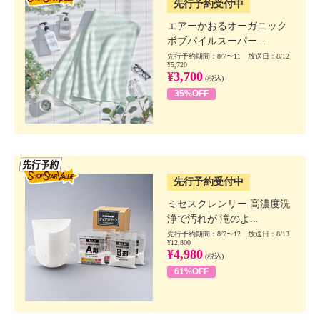
先行予約受付中
エアーかおるオーガニック
ボブパイルスーパー...
先行予約期間：8/7〜11 放送日：8/12
¥5,720
¥3,700
(税込)
35%OFF
SSV先行
先行予約受付中
ミセスクレンリー 高濃度洗
浄で汚れが 滝のよ...
先行予約期間：8/7〜12 放送日：8/13
¥12,800
¥4,980
(税込)
61%OFF