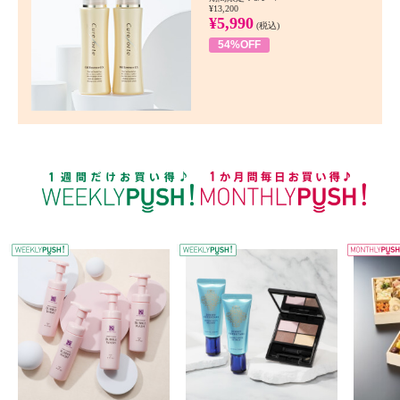
¥13,200
¥5,990
(税込)
54%OFF
WEEKLY PUSH
W