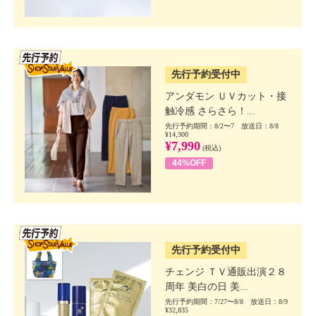
SSV先行
先行予約受付中
アンダモン ＵＶカット・接
触冷感 さらさら！...
先行予約期間：8/2〜7 放送日：8/8
¥14,300
¥7,990
(税込)
44%OFF
SSV先行
先行予約受付中
チェンジ ＴＶ通販出演２８
周年 美白の日 美...
先行予約期間：7/27〜8/8 放送日：8/9
¥32,835