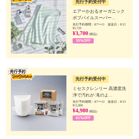
先行予約受付中
エアーかおるオーガニック
ボブパイルスーパー...
先行予約期間：8/7〜11 放送日：8/12
¥5,720
¥3,700
(税込)
35%OFF
SSV先行
先行予約受付中
ミセスクレンリー 高濃度洗
浄で汚れが 滝のよ...
先行予約期間：8/7〜12 放送日：8/13
¥12,800
¥4,980
(税込)
61%OFF