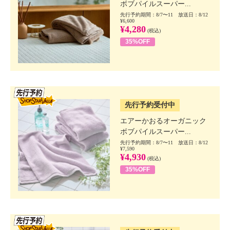
ボブパイルスーパー...
先行予約期間：8/7〜11 放送日：8/12
¥6,600
¥4,280
(税込)
35%OFF
SSV先行
先行予約受付中
エアーかおるオーガニック
ボブパイルスーパー...
先行予約期間：8/7〜11 放送日：8/12
¥7,590
¥4,930
(税込)
35%OFF
SSV先行