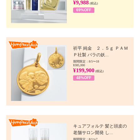
¥9,988
(税込)
69%OFF
Happy Price value
祈平 純金 ２．５ｇ ＰＡＭ
Ｐ社製 バラの妖...
期間限定：8/5〜18
¥385,000
¥199,900
(税込)
48%OFF
Happy Price value
キュアフォルテ 髪と頭皮の
老舗サロン開発 し...
期間限定：8/1〜7