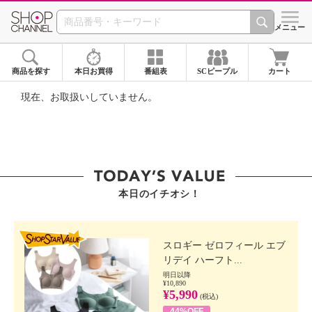
SHOP CHANNEL ショ
メニュー
商品を探す
本日お買得
番組表
SCピープル
カート
現在、お取扱いしていません。
本日のイチオシ！
SHOP STAR VALUE
スロギー ゼロフィール エブ
リデイ ハーフト...
明日以降
¥10,890
¥5,990
(税込)
44%OFF