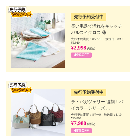
SSV先行
先行予約受付中
長い毛足で汚れをキャッチ
パルスイクロス 薄...
先行予約期間：8/7〜10 放送日：8/11
¥5,940
¥2,998
(税込)
49%OFF
SSV先行
先行予約受付中
ラ・バガジェリー 復刻！バ
イカラーシリーズ ...
先行予約期間：8/7〜9 放送日：8/10
¥15,800
¥7,980
(税込)
49%OFF