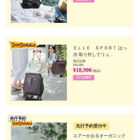
SHOP STAR VALUE
ＥＬＬＥ ＳＰＯＲＴ はっ
水 取り外してリュ...
明日以降
¥44,000
¥18,900
(税込)
57%OFF
SSV先行
先行予約受付中
エアーかおるオーガニック