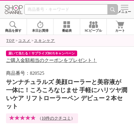
SHOP CHANNEL 
メニュー
商品を探す
本日お買得
番組表
SCピープル
カート
TOP
コスメ
スキンケア
届いて当たる！サプライズBOXキャンペーン
ク
ご購入金額相当のクーポンをプレゼント！
ク
商品番号：820525
サンナチュラルズ 美顔ローラーと美容液が
一体に！ころころなじませ 手軽にハリツヤ潤
いケア リフトローラーペン デビュー２本セ
ット
（
10件のクチコミ
）