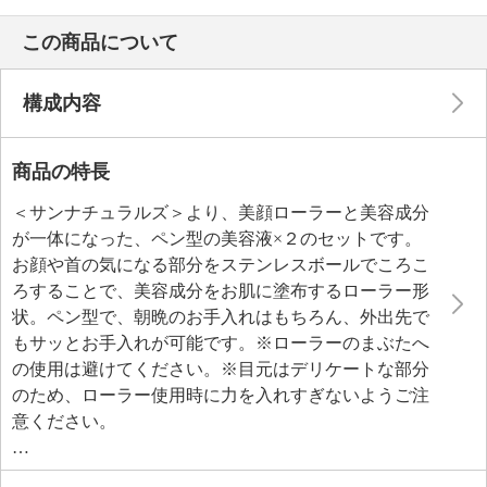
この商品について
構成内容
商品の特長
＜サンナチュラルズ＞より、美顔ローラーと美容成分
が一体になった、ペン型の美容液×２のセットです。
お顔や首の気になる部分をステンレスボールでころこ
ろすることで、美容成分をお肌に塗布するローラー形
状。ペン型で、朝晩のお手入れはもちろん、外出先で
もサッとお手入れが可能です。※ローラーのまぶたへ
の使用は避けてください。※目元はデリケートな部分
のため、ローラー使用時に力を入れすぎないようご注
意ください。
お肌にハリ、ツヤ、潤いを与え、キメの整った柔らか
なお肌へと導くＫＥＩＫＯ種のプレミアムホホバオイ