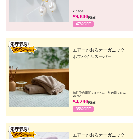
¥18,800
¥9,800
(税込)
47%OFF
先行SSV
エアーかおるオーガニック
ボブパイルスーパー...
先行予約期間：8/7〜11 放送日：8/12
¥6,600
¥4,280
(税込)
35%OFF
先行SSV
エアーかおるオーガニック