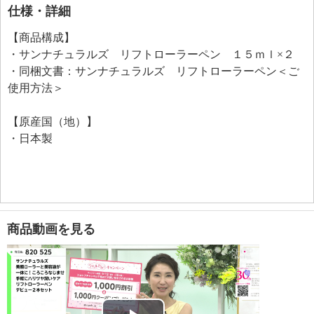
ル（ホホバ種子油）、お肌にハリを与えるボルフィリ
仕様・詳細
ン（ハナスゲ根エキス、水添ポリイソブテン）、ＤＮ
【商品構成】
Ａ−Ｎａといった美容成分を配合しています。
・サンナチュラルズ リフトローラーペン １５ｍｌ×２
＜配合／無配合表示＞
・同梱文書：サンナチュラルズ リフトローラーペン＜ご
合成香料不使用
使用方法＞
【原産国（地）】
・日本製
商品動画を見る