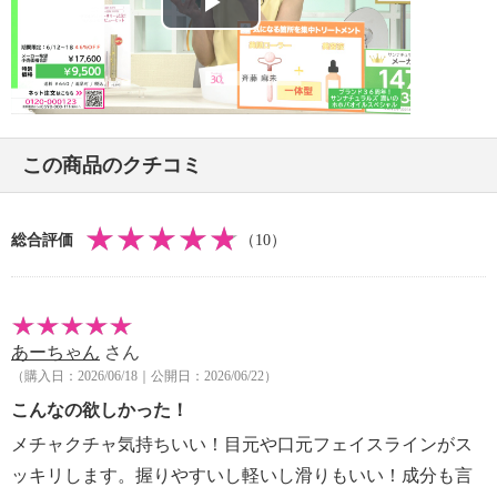
Play
Video
この商品のクチコミ
総合評価
（10）
あーちゃん
さん
（購入日：2026/06/18｜公開日：2026/06/22）
こんなの欲しかった！
メチャクチャ気持ちいい！目元や口元フェイスラインがス
ッキリします。握りやすいし軽いし滑りもいい！成分も言