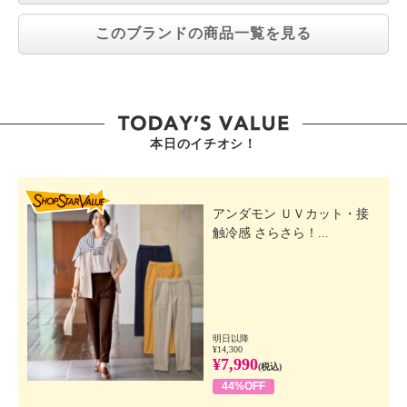
このブランドの商品一覧を見る
本日のイチオシ！
SHOP STAR VALUE
アンダモン ＵＶカット・接
触冷感 さらさら！...
明日以降
¥14,300
¥7,990
(税込)
44%OFF