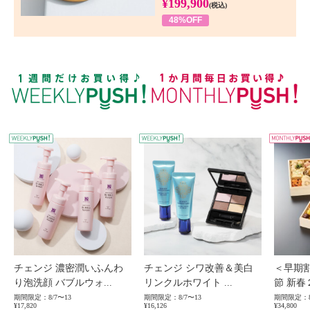
¥199,900
(税込)
48%OFF
WEEKLY PUSH
W
チェンジ 濃密潤いふんわ
チェンジ シワ改善＆美白
＜早期
り泡洗顔 バブルウォ...
リンクルホワイト ...
節 新春
期間限定：8/7〜13
期間限定：8/7〜13
期間限定：8
¥17,820
¥16,126
¥34,800