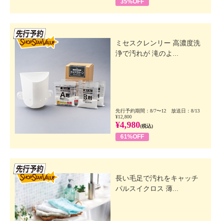
35%OFF
先行SSV
ミセスクレンリー 高濃度洗
浄で汚れが 滝のよ...
先行予約期間：8/7〜12 放送日：8/13
¥12,800
¥4,980
(税込)
61%OFF
先行SSV
長い毛足で汚れをキャッチ
パルスイクロス 薄...