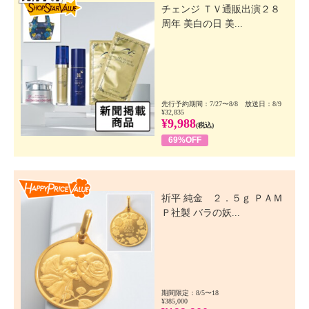
チェンジ ＴＶ通販出演２８
周年 美白の日 美...
先行予約期間：7/27〜8/8 放送日：8/9
¥32,835
¥9,988
(税込)
69%OFF
Happy Price Value
祈平 純金 ２．５ｇ ＰＡＭ
Ｐ社製 バラの妖...
期間限定：8/5〜18
¥385,000