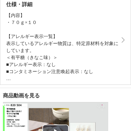
仕様・詳細
【内容】
・７０ｇ×１０
【アレルギー表示一覧】
表示しているアレルギー物質は、特定原材料を対象に
しています。
＜有平糖（きなこ味）＞
■アレルギー表示：なし
■コンタミネーション注意喚起表示：なし
【期限表示】
商品動画を見る
・賞味期限 常温２０２６年１１月
【同梱書類】
・なし