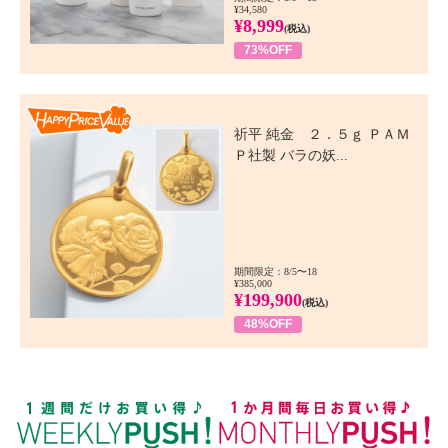
¥34,580
¥8,999
(税込)
73%OFF
Happy Price Value
祈平 純金 ２．５ｇ ＰＡＭ
Ｐ社製 バラの妖...
期間限定：8/5〜18
¥385,000
¥199,900
(税込)
48%OFF