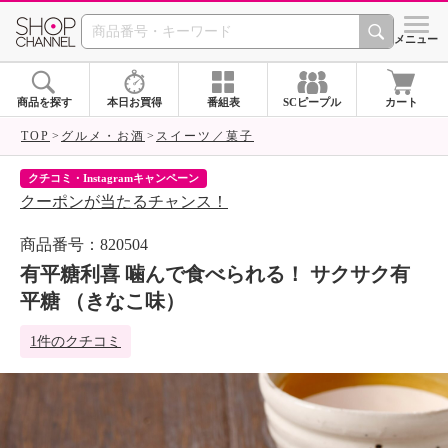
SHOP CHANNEL 
メニュー
商品を探す
本日お買得
番組表
SCピープル
カート
TOP
グルメ・お酒
スイーツ／菓子
クチコミ・Instagramキャンペーン
ネ
クーポンが当たるチャンス！
ネ
商品番号：820504
有平糖利喜 噛んで食べられる！ サクサク有
平糖 （きなこ味）
1件のクチコミ