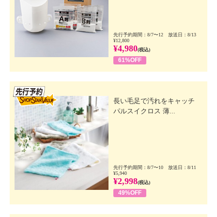
先行予約期間：8/7〜12 放送日：8/13
¥12,800
¥4,980
(税込)
61%OFF
先行SSV
長い毛足で汚れをキャッチ
パルスイクロス 薄...
先行予約期間：8/7〜10 放送日：8/11
¥5,940
¥2,998
(税込)
49%OFF