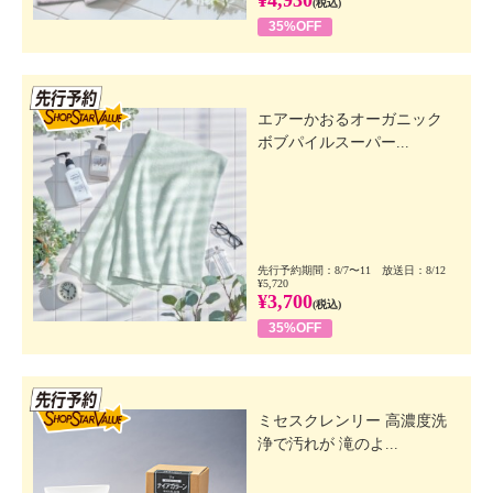
(税込)
35%OFF
先行SSV
エアーかおるオーガニック
ボブパイルスーパー...
先行予約期間：8/7〜11 放送日：8/12
¥5,720
¥3,700
(税込)
35%OFF
先行SSV
ミセスクレンリー 高濃度洗
浄で汚れが 滝のよ...