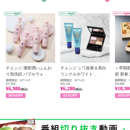
WEEKLY PUSH
W
チェンジ 濃密潤いふんわ
チェンジ シワ改善＆美白
＜早期
り泡洗顔 バブルウォ...
リンクルホワイト ...
節 新春
期間限定：8/7〜13
期間限定：8/7〜13
期間限定：8
¥17,820
¥16,126
¥34,800
¥6,980
¥6,280
¥18,98
(税込)
(税込)
60%OFF
61%OFF
45%OF