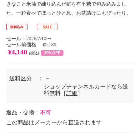
きなこと米油で練り込んだ餡を有平糖で包み込みまし
た。一粒食べてほっとひと息。お茶請けにもぴったり。
セール：2026/7/10〜
セール前価格
¥5,180
¥4,140
20%OFF
(税込)
送料区分
： －
ショップチャンネルカードなら送
料無料［
詳細
］
返品・交換
：
不可
この商品はメーカーから直送されます