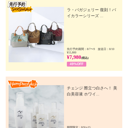
先行SSV
ラ・バガジェリー 復刻！バ
イカラーシリーズ ...
先行予約期間：8/7〜9 放送日：8/10
¥15,800
¥7,980
(税込)
49%OFF
Happy Price Value
チェンジ 際立つ白さへ！ 美
白美容液 ホワイ...
期間限定：8/9〜15