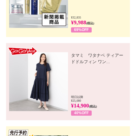
¥32,835
¥9,988
(税込)
69%OFF
GO! GO! VALUE
タマミ ワタナベ ティアー
ドドルフィン ワン...
明日以降
¥25,080
¥14,900
(税込)
40%OFF
先行SSV