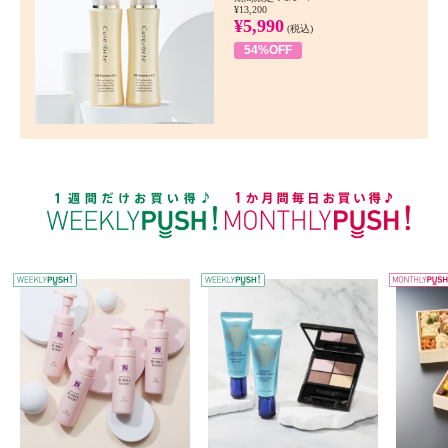
¥13,200
¥5,990
(税込)
54%OFF
WEEKLY PUSH
W