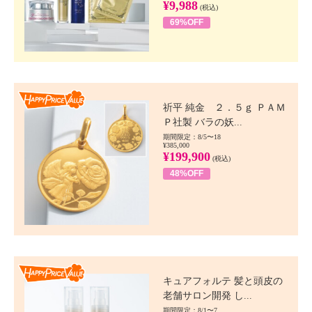
¥9,988
(税込)
69%OFF
Happy Price value
祈平 純金 ２．５ｇ ＰＡＭ
Ｐ社製 バラの妖...
期間限定：8/5〜18
¥385,000
¥199,900
(税込)
48%OFF
Happy Price value
キュアフォルテ 髪と頭皮の
老舗サロン開発 し...
期間限定：8/1〜7