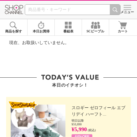
SHOP CHANNEL ショ
メニュー
商品を探す
本日お買得
番組表
SCピープル
カート
現在、お取扱いしていません。
本日のイチオシ！
SHOP STAR VALUE
スロギー ゼロフィール エブ
リデイ ハーフト...
明日以降
¥10,890
¥5,990
(税込)
44%OFF