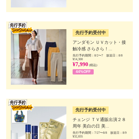
SSV先行
先行予約受付中
アンダモン ＵＶカット・接
触冷感 さらさら！...
先行予約期間：8/2〜7 放送日：8/8
¥14,300
¥7,990
(税込)
44%OFF
SSV先行
先行予約受付中
チェンジ ＴＶ通販出演２８
周年 美白の日 美...
先行予約期間：7/27〜8/8 放送日：8/9
¥32,835