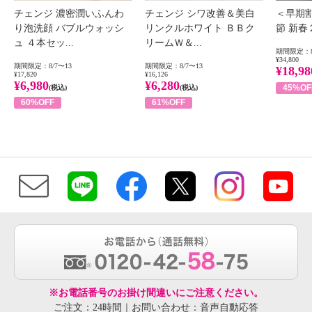
チェンジ 濃密潤いふんわ
チェンジ シワ改善＆美白
＜早期
り泡洗顔 バブルウォッシ
リンクルホワイト ＢＢク
節 新
ュ ４本セッ...
リームＷ＆...
期間限定：8
¥34,800
期間限定：8/7〜13
期間限定：8/7〜13
¥18,98
¥17,820
¥16,126
¥6,980
¥6,280
45%OF
(税込)
(税込)
60%OFF
61%OFF
※お電話番号のお掛け間違いにご注意ください。
ご注文：24時間｜お問い合わせ：音声自動応答