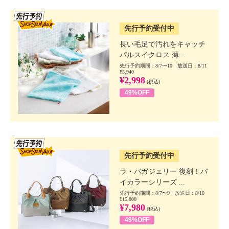
SSV先行
先行予約受付中
長い毛足で汚れをキャッチ
パルスイクロス 薄...
先行予約期間：8/7〜10 放送日：8/11
¥5,940
¥2,998
(税込)
49%OFF
SSV先行
先行予約受付中
ラ・バガジェリー 復刻！バ
イカラーシリーズ ...
先行予約期間：8/7〜9 放送日：8/10
¥15,800
¥7,980
(税込)
49%OFF