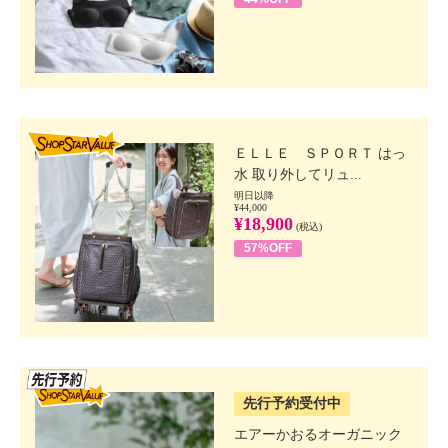
SHOP STAR VALUE
ＥＬＬＥ ＳＰＯＲＴ はっ
水 取り外してリュ...
明日以降
¥44,000
¥18,900
(税込)
57%OFF
SSV先行
先行予約受付中
エアーかおるオーガニック