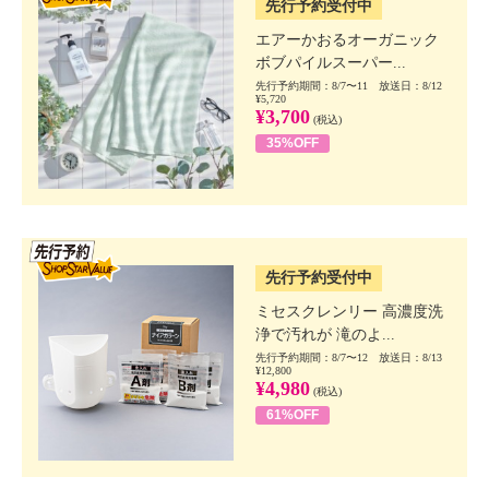
先行予約受付中
エアーかおるオーガニック
ボブパイルスーパー...
先行予約期間：8/7〜11 放送日：8/12
¥5,720
¥3,700
(税込)
35%OFF
SSV先行
先行予約受付中
ミセスクレンリー 高濃度洗
浄で汚れが 滝のよ...
先行予約期間：8/7〜12 放送日：8/13
¥12,800
¥4,980
(税込)
61%OFF