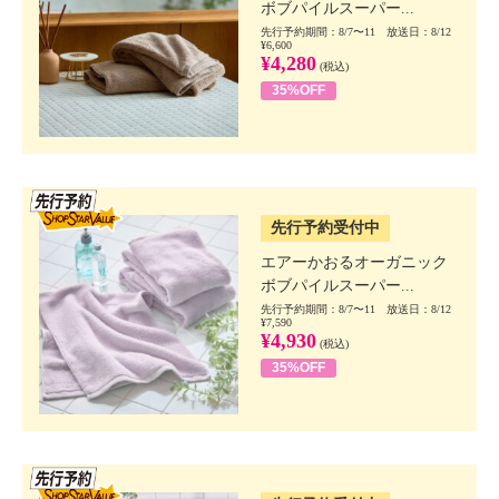
ボブパイルスーパー...
先行予約期間：8/7〜11 放送日：8/12
¥6,600
¥4,280
(税込)
35%OFF
SSV先行
先行予約受付中
エアーかおるオーガニック
ボブパイルスーパー...
先行予約期間：8/7〜11 放送日：8/12
¥7,590
¥4,930
(税込)
35%OFF
SSV先行