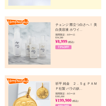
Happy Price value
チェンジ 際立つ白さへ！ 美
白美容液 ホワイ...
期間限定：8/9〜15
¥34,580
¥8,999
(税込)
73%OFF
Happy Price value
祈平 純金 ２．５ｇ ＰＡＭ
Ｐ社製 バラの妖...
期間限定：8/5〜18
¥385,000
¥199,900
(税込)