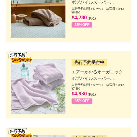
ボブパイルスーパー...
先行予約期間：8/7〜11 放送日：8/12
¥6,600
¥4,280
(税込)
35%OFF
SSV先行
先行予約受付中
エアーかおるオーガニック
ボブパイルスーパー...
先行予約期間：8/7〜11 放送日：8/12
¥7,590
¥4,930
(税込)
35%OFF
SSV先行