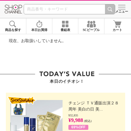
SHOP CHANNEL ショ
メニュー
商品を探す
本日お買得
番組表
SCピープル
カート
現在、お取扱いしていません。
本日のイチオシ！
SHOP STAR VALUE
チェンジ ＴＶ通販出演２８
周年 美白の日 美...
¥32,835
¥9,988
(税込)
69%OFF