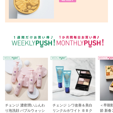
48%OFF
WEEKLY PUSH
W
チェンジ 濃密潤いふんわ
チェンジ シワ改善＆美白
＜早期
り泡洗顔 バブルウォッシ
リンクルホワイト ＢＢク
節 新