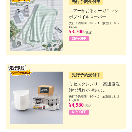
先行予約受付中
エアーかおるオーガニック
ボブパイルスーパー...
先行予約期間：8/7〜11 放送日：8/12
¥5,720
¥3,700
(税込)
35%OFF
SSV先行
先行予約受付中
ミセスクレンリー 高濃度洗
浄で汚れが 滝のよ...
先行予約期間：8/7〜12 放送日：8/13
¥12,800
¥4,980
(税込)
61%OFF