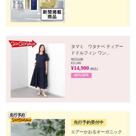
GO!GO! VALUE
タマミ ワタナベ ティアー
ドドルフィン ワン...
明日以降
¥25,080
¥14,900
(税込)
40%OFF
SSV先行
先行予約受付中
エアーかおるオーガニック