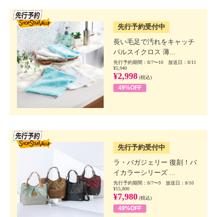
SSV先行
先行予約受付中
長い毛足で汚れをキャッチ
パルスイクロス 薄...
先行予約期間：8/7〜10 放送日：8/11
¥5,940
¥2,998
(税込)
49%OFF
SSV先行
先行予約受付中
ラ・バガジェリー 復刻！バ
イカラーシリーズ ...
先行予約期間：8/7〜9 放送日：8/10
¥15,800
¥7,980
(税込)
49%OFF