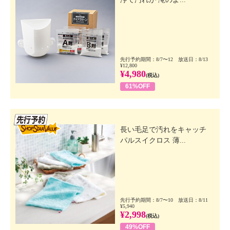
先行予約期間：8/7〜12 放送日：8/13
¥12,800
¥4,980
(税込)
61%OFF
先行SSV
長い毛足で汚れをキャッチ
パルスイクロス 薄...
先行予約期間：8/7〜10 放送日：8/11
¥5,940
¥2,998
(税込)
49%OFF