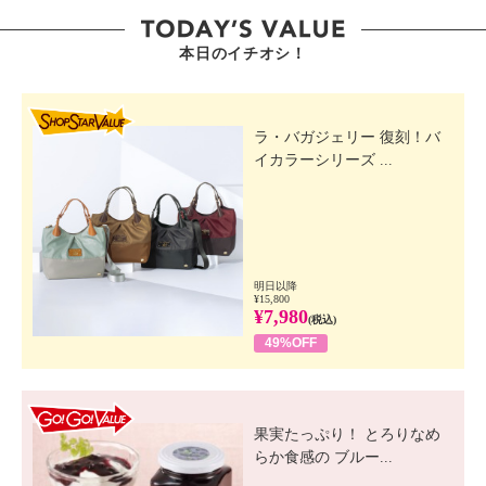
本日のイチオシ！
SHOP STAR VALUE
ラ・バガジェリー 復刻！バ
イカラーシリーズ ...
明日以降
¥15,800
¥7,980
(税込)
49%OFF
GO! GO! VALUE
果実たっぷり！ とろりなめ
らか食感の ブルー...