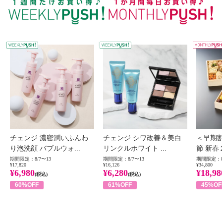
WEEKLY PUSH
W
チェンジ 濃密潤いふんわ
チェンジ シワ改善＆美白
＜早期
り泡洗顔 バブルウォ...
リンクルホワイト ...
節 新春
期間限定：8/7〜13
期間限定：8/7〜13
期間限定：8
¥17,820
¥16,126
¥34,800
¥6,980
¥6,280
¥18,98
(税込)
(税込)
60%OFF
61%OFF
45%OF