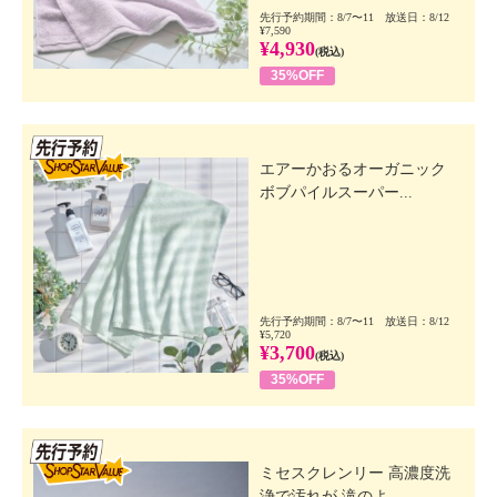
先行予約期間：8/7〜11 放送日：8/12
¥7,590
¥4,930
(税込)
35%OFF
先行SSV
エアーかおるオーガニック
ボブパイルスーパー...
先行予約期間：8/7〜11 放送日：8/12
¥5,720
¥3,700
(税込)
35%OFF
先行SSV
ミセスクレンリー 高濃度洗
浄で汚れが 滝のよ...