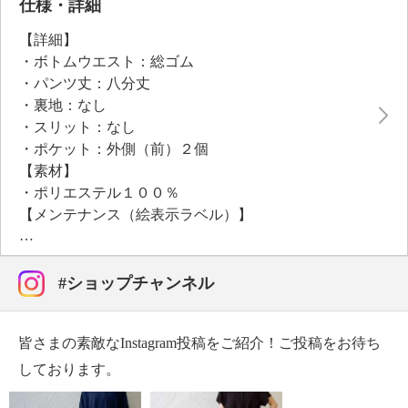
●普段と同じサイズをおすすめ
仕様・詳細
【詳細】
・ボトムウエスト：総ゴム
・パンツ丈：八分丈
・裏地：なし
・スリット：なし
・ポケット：外側（前）２個
【素材】
・ポリエステル１００％
【メンテナンス（絵表示ラベル）】
・洗濯機：可
・漂白処理：塩素系・酸素系漂白不可
・タンブル乾燥：不可
#ショップチャンネル
・自然乾燥：日陰の吊り干し
・アイロン仕上げ：可（低温）
皆さまの素敵なInstagram投稿をご紹介！ご投稿をお待ち
・ドライクリーニング：石油系ドライクリーニング可
【メンテナンス（ケアラベル）】
しております。
・長時間照射による変退色注意