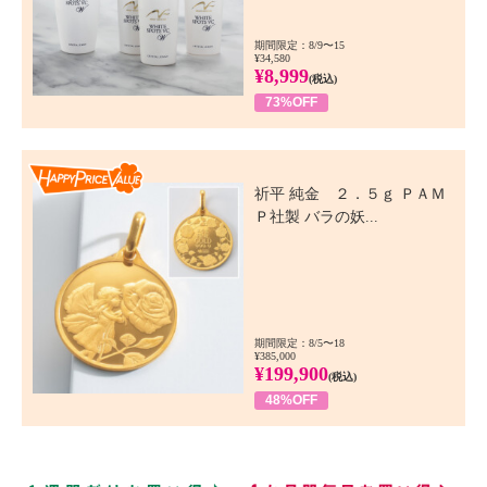
期間限定：8/9〜15
¥34,580
¥8,999
(税込)
73%OFF
Happy Price Value
祈平 純金 ２．５ｇ ＰＡＭ
Ｐ社製 バラの妖...
期間限定：8/5〜18
¥385,000
¥199,900
(税込)
48%OFF