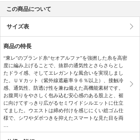
この商品について
サイズ表
商品の特長
“東レ”のブランド糸“セオアルファ”を強撚した糸を高密
度に編み上げることで、抜群の通気性とさらさらとし
たドライ感、そしてエレガントな風合いを実現しまし
た。ＵＶカット（紫外線遮蔽率９６％以上）、接触冷
感、通気性、防透け性を兼ね備えた高機能素材です。
お腹周りをやさしく包み込む安心感のある股上と、裾
に向けてすっきり広がるセミワイドシルエットに仕立
てました。ウエストは締め付けを感じにくい総ゴム仕
様で、シワやダボつきを抑えたスマートな見た目を両
立し、快適さと美しさを追求した一本です。