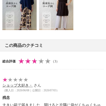
・水や汗などによる色落ち、色移り注意
・摩擦による色落ち、色移り注意
・素材の特性上、多少の縮みあり
・過度な力をかけない
・ネット使用
【個体差あり】
・個体差あり
【原産国（地）】
この商品のクチコミ
・日本製
総合評価
（3）
ショップ大好き・
さん
（購入日：2026/06/08｜公開日：2026/07/03）
残念
大きい箱で届きました 開けると片隅に袋がくちゅくちゅ