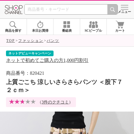
SHOP CHANNEL 
メニュー
商品を探す
本日お買得
番組表
SCピープル
カート
TOP
ファッション
パンツ
ショップチャンネルアプリデビューキャンペーン
割引
アプリから初めてのお買い物で1000円割
商品番号：820421
上質ごこち 涼しいさらさらパンツ ＜股下７
２ｃｍ＞
（
3件のクチコミ
）