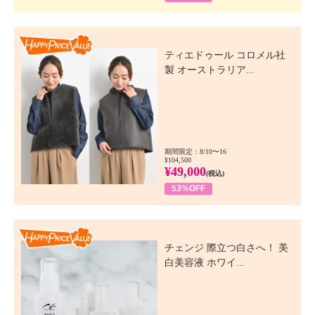
Happy Price Value
ティエドゥール コロメル社
製 オーストラリア...
期間限定：8/10〜16
¥104,500
¥49,000
(税込)
53%OFF
Happy Price Value
チェンジ 際立つ白さへ！ 美
白美容液 ホワイ...