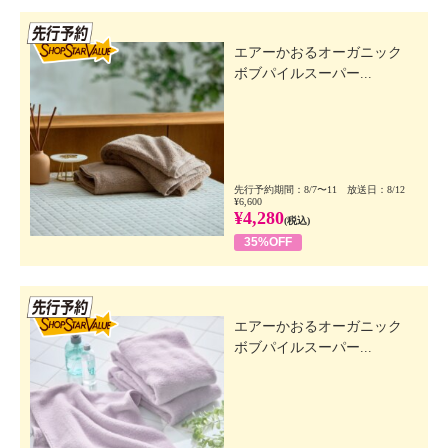
先行SSV
エアーかおるオーガニック
ボブパイルスーパー...
先行予約期間：8/7〜11 放送日：8/12
¥6,600
¥4,280
(税込)
35%OFF
先行SSV
エアーかおるオーガニック
ボブパイルスーパー...