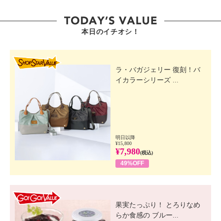
本日のイチオシ！
SHOP STAR VALUE
ラ・バガジェリー 復刻！バ
イカラーシリーズ ...
明日以降
¥15,800
¥7,980
(税込)
49%OFF
GO! GO! VALUE
果実たっぷり！ とろりなめ
らか食感の ブルー...