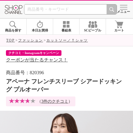
SHOP CHANNEL 
メニュー
商品を探す
本日お買得
番組表
SCピープル
カート
TOP
ファッション
カットソー／Ｔシャツ
クチコミ・Instagramキャンペーン
ネ
クーポンが当たるチャンス！
ネ
商品番号：820396
アペーナ フレンチスリーブ シアードッキン
グ プルオーバー
（
3件のクチコミ
）