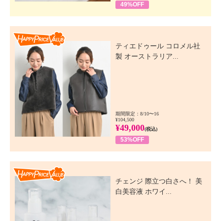
49%OFF
Happy Price Value
ティエドゥール コロメル社
製 オーストラリア...
期間限定：8/10〜16
¥104,500
¥49,000
(税込)
53%OFF
Happy Price Value
チェンジ 際立つ白さへ！ 美
白美容液 ホワイ...