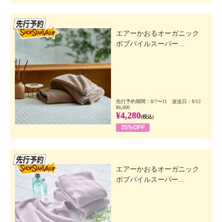
先行SSV
エアーかおるオーガニック
ボブパイルスーパー...
先行予約期間：8/7〜11 放送日：8/12
¥6,600
¥4,280
(税込)
35%OFF
先行SSV
エアーかおるオーガニック
ボブパイルスーパー...