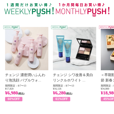
WEEKLY PUSH
W
チェンジ 濃密潤いふんわ
チェンジ シワ改善＆美白
＜早期
り泡洗顔 バブルウォ...
リンクルホワイト ...
節 新春
期間限定：8/7〜13
期間限定：8/7〜13
期間限定：8
¥17,820
¥16,126
¥34,800
¥6,980
¥6,280
¥18,98
(税込)
(税込)
60%OFF
61%OFF
45%OF