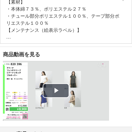
【素材】
・本体綿７３％、ポリエステル２７％
・チュール部分ポリエステル１００％、テープ部分ポ
リエステル１００％
【メンテナンス（絵表示ラベル）】
・洗濯機：可
・漂白処理：塩素系・酸素系漂白不可
・タンブル乾燥：不可
商品動画を見る
・自然乾燥：日陰の吊り干し
・アイロン仕上げ：可（中温）
・ドライクリーニング：石油系ドライクリーニング可
・ウエットクリーニング：可
【メンテナンス（ケアラベル）】
・長時間照射による変退色注意
Play
・単品洗い
・水や汗などによる色落ち、色移り注意
Video
・ネット使用
・無蛍光洗剤使用
【原産国（地）】