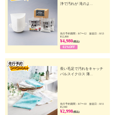
浄で汚れが 滝のよ...
先行予約期間：8/7〜12 放送日：8/13
¥12,800
¥4,980
(税込)
61%OFF
先行SSV
長い毛足で汚れをキャッチ
パルスイクロス 薄...
先行予約期間：8/7〜10 放送日：8/11
¥5,940
¥2,998
(税込)