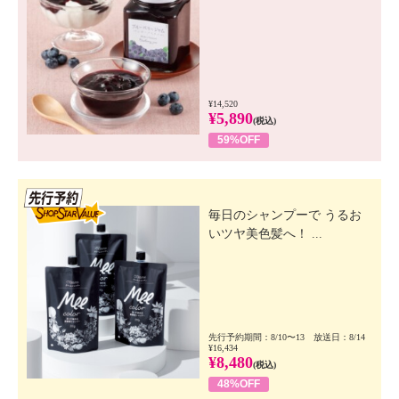
¥14,520
¥5,890
(税込)
59%OFF
先行SSV
毎日のシャンプーで うるお
いツヤ美色髪へ！ ...
先行予約期間：8/10〜13 放送日：8/14
¥16,434
¥8,480
(税込)
48%OFF