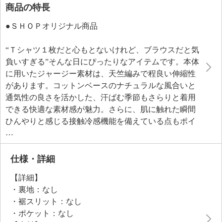
商品の特長
●ＳＨＯＰオリジナル商品
“Ｔシャツ１枚だと心もとないけれど、ブラウスだと気
負いすぎる”そんな日にぴったりなアイテムです。本体
に用いたジャージー素材は、天竺編みで程良い伸縮性
があります。コットンベースのナチュラルな風合いと
通気性の良さを活かした、汗ばむ季節もさらりと着用
できる快適な素材感が魅力。さらに、肌に触れた瞬間
ひんやりと感じる接触冷感機能を備えている点もポイ
ントです。
後ろヨーク下に配したチュールのレイヤードデザイン
により、カジュアルな中に繊細な女性らしさをプラス
仕様・詳細
しました。後ろ身頃のチュールの透け感が腰周りをふ
【詳細】
んわりとカバーし、さりげなく体形をカモフラージ
・裏地：なし
ュ。重なり合うことで、重たく見えずに軽やかなバッ
・裾スリット：なし
グスタイルを演出してくれます。
・ポケット：なし