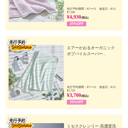
先行予約期間：8/7〜11 放送日：8/12
¥7,590
¥4,930
(税込)
35%OFF
先行SSV
エアーかおるオーガニック
ボブパイルスーパー...
先行予約期間：8/7〜11 放送日：8/12
¥5,720
¥3,700
(税込)
35%OFF
先行SSV
ミセスクレンリー 高濃度洗