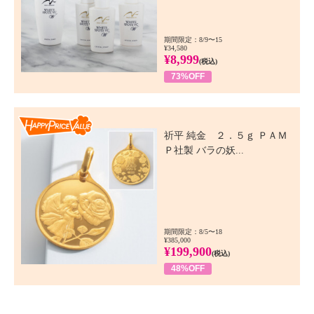
期間限定：8/9〜15
¥34,580
¥8,999
(税込)
73%OFF
Happy Price Value
祈平 純金 ２．５ｇ ＰＡＭ
Ｐ社製 バラの妖...
期間限定：8/5〜18
¥385,000
¥199,900
(税込)
48%OFF